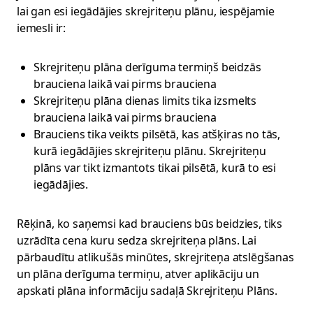
lai gan esi iegādājies skrejriteņu plānu, iespējamie
iemesli ir:
Skrejriteņu plāna derīguma termiņš beidzās
brauciena laikā vai pirms brauciena
Skrejriteņu plāna dienas limits tika izsmelts
brauciena laikā vai pirms brauciena
Brauciens tika veikts pilsētā, kas atšķiras no tās,
kurā iegādājies skrejriteņu plānu. Skrejriteņu
plāns var tikt izmantots tikai pilsētā, kurā to esi
iegādājies.
Rēķinā, ko saņemsi kad brauciens būs beidzies, tiks
uzrādīta cena kuru sedza skrejriteņa plāns. Lai
pārbaudītu atlikušās minūtes, skrejriteņa atslēgšanas
un plāna derīguma termiņu, atver aplikāciju un
apskati plāna informāciju sadaļā Skrejriteņu Plāns.