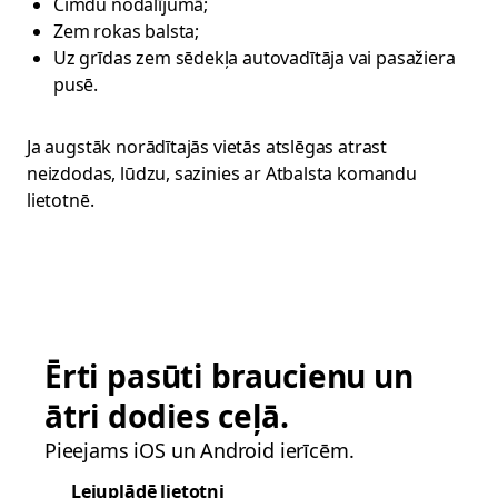
Cimdu nodalījumā;
Zem rokas balsta;
Uz grīdas zem sēdekļa autovadītāja vai pasažiera
pusē.
Ja augstāk norādītajās vietās atslēgas atrast
neizdodas, lūdzu, sazinies ar Atbalsta komandu
lietotnē.
Ērti pasūti braucienu un
ātri dodies ceļā.
Pieejams iOS un Android ierīcēm.
Lejuplādē lietotni