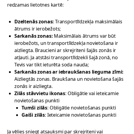
redzamas lietotnes kartē:
Dzeltenās zonas:
Transportlīdzekļa maksimālais
ātrums ir ierobežots;
Sarkanās zonas:
Maksimālais ātrums var būt
ierobežots, un transportlīdzekļa novietošana ir
aizliegta. Braucieni ar skrejriteni šajās zonās ir
atļauti. Ja atstāsi transportlīdzekli šajā zonā, no
Tevis var tikt ieturēta soda nauda;
Sarkanās zonas ar iebraukšanas lieguma zīmi:
Aizliegtās zonas. Braukšana un novietošana šajās
zonās ir aizliegta.
Zilās stāvvietu ikonas
: Obligātie vai ieteicamie
novietošanas punkti
Tumši zilās
: Obligātie novietošanas punkti
Gaiši zilās
: Ieteicamie novietošanas punkti
Ja vēlies sniegt atsauksmi par skrejriteni vai