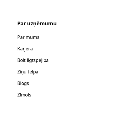
Par uzņēmumu
Par mums
s
Karjera
Bolt ilgtspējība
Ziņu telpa
Blogs
Zīmols