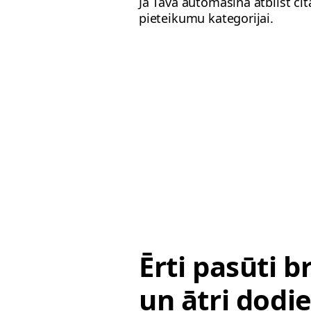
Ja Tava automašīna atbilst ci
pieteikumu kategorijai.
Ērti pasūti 
un ātri dodie