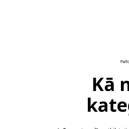
Palī
Kā 
kate