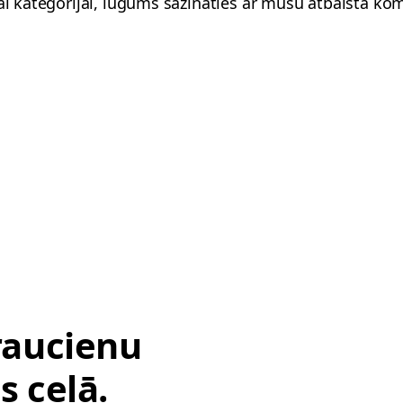
tai kategorijai, lūgums sazināties ar mūsu atbalsta kom
braucienu
s ceļā.