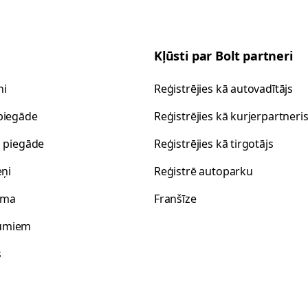
Kļūsti par Bolt partneri
ni
Reģistrējies kā autovadītājs
piegāde
Reģistrējies kā kurjerpartneri
s piegāde
Reģistrējies kā tirgotājs
eņi
Reģistrē autoparku
oma
Franšīze
umiem
s