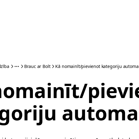
dzība
Brauc ar Bolt
Kā nomainīt/pievienot kategoriju automa
nomainīt/pievi
goriju automa