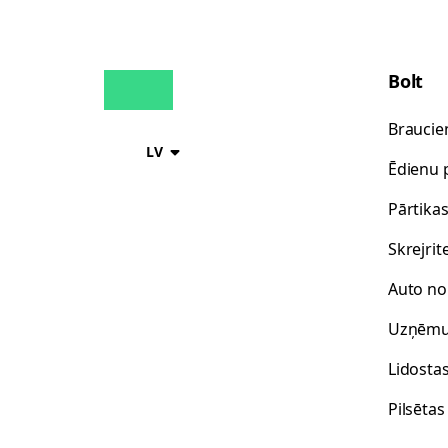
Bolt
Braucie
LV
Ēdienu 
Pārtika
Skrejrit
Auto n
Uzņēm
Lidosta
Pilsētas