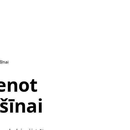
šīnai
enot
šīnai