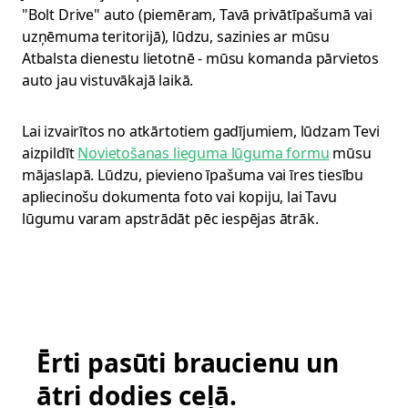
"Bolt Drive" auto (piemēram, Tavā privātīpašumā vai
uzņēmuma teritorijā), lūdzu, sazinies ar mūsu
Atbalsta dienestu lietotnē - mūsu komanda pārvietos
auto jau vistuvākajā laikā.
Lai izvairītos no atkārtotiem gadījumiem, lūdzam Tevi
aizpildīt
Novietošanas lieguma lūguma formu
mūsu
mājaslapā. Lūdzu, pievieno īpašuma vai īres tiesību
apliecinošu dokumenta foto vai kopiju, lai Tavu
lūgumu varam apstrādāt pēc iespējas ātrāk.
Ērti pasūti braucienu un
ātri dodies ceļā.