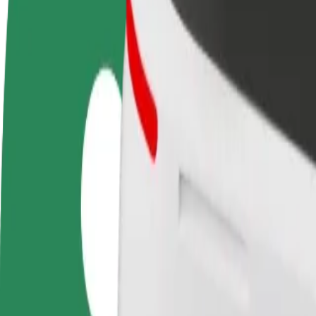
Soalan Lazim
Jadi pemandu
Jadi kurier
Tamb
Jana pendapatan
Hantar makanan dan terima
Capa
mengikut cara anda
bayaran setiap minggu
ting
Cara ke Atrium Biala dari Auchan Hetmańska
Cari cara terbaik ke Atrium Biala dari Auchan Hetmańska? Terokai pe
Daripada
Auchan Hetmańska
Ke
Atrium Biala
Kemudahan dan keselesaan hanya beberapa tap sahaja!
Bolt