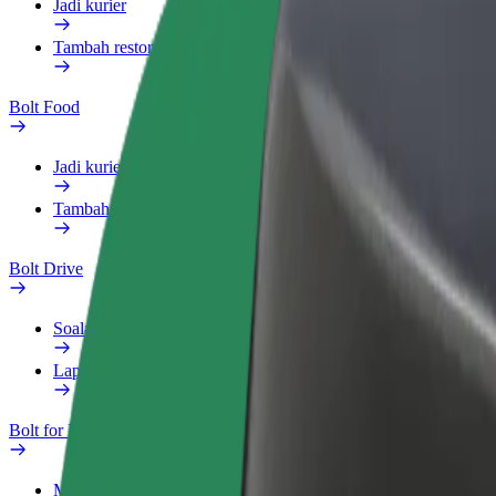
Jadi kurier
Tambah restoran atau kedai
Bolt Food
Jadi kurier
Tambah restoran atau kedai
Bolt Drive
Soalan Lazim
Laporkan kenderaan
Bolt for Business
Manfaat