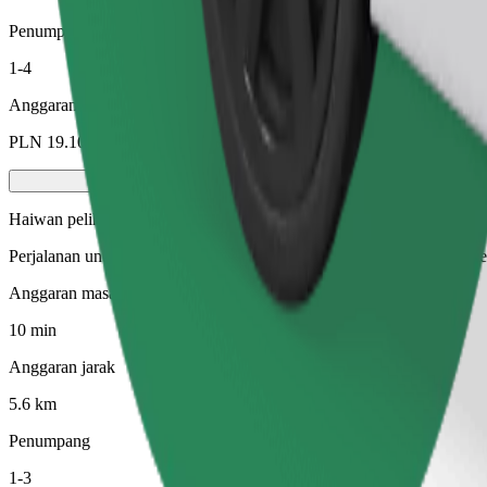
Penumpang
1-4
Anggaran tambang
PLN 19.10
Haiwan peliharaan
Perjalanan untuk anda dan haiwan kesayangan anda. Anjing mesti mem
Anggaran masa perjalanan
10 min
Anggaran jarak
5.6 km
Penumpang
1-3