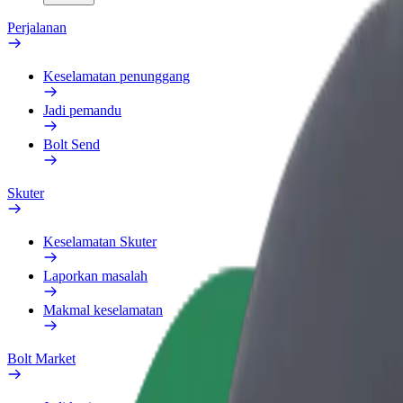
Perjalanan
Keselamatan penunggang
Jadi pemandu
Bolt Send
Skuter
Keselamatan Skuter
Laporkan masalah
Makmal keselamatan
Bolt Market