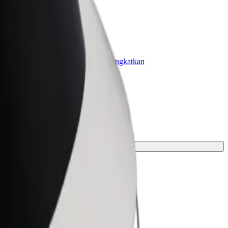
olt for Business
roduk dan perkhidmatan Bolt dipertingkatkan
ntuk perniagaan anda