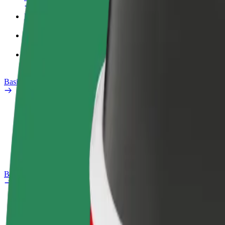
Profil kerja
Produk
Bolt Food untuk Perniagaan
Basikal elektrik
Makmal keselamatan
Laporkan masalah
Soalan Lazim
Bolt Plus
Manfaat
Cara menyertai