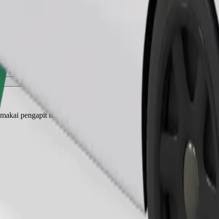
Pesan perjalanan
akai pengapit muncung, haiwan kecil perlukan sangkar, dan tempat dud