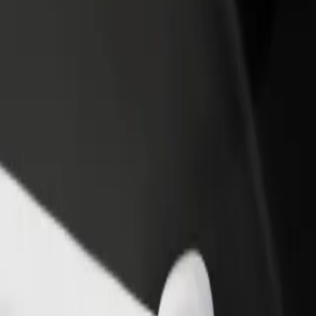
ah restoran atau kedai
Daftar sebagai pemilik fleet
B
i lebih ramai pelanggan dan
Tambah fleet anda di Bolt dan
P
katkan pendapatan
tingkatkan pendapatan
u
rkhidmatan kami dan cari yang sesuai untuk perjalanan anda.
Muat turun aplikasi