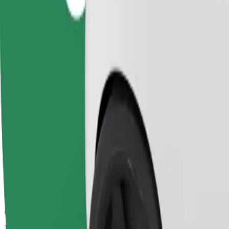
Perjalanan boleh harap dengan kereta bersaiz sederhana.
Anggaran masa perjalanan
10 min
Anggaran jarak
5.6 km
Penumpang
1-4
Anggaran tambang
PLN 18.70
Keselesaan
Kereta lebih besar dengan ruang kaki dan simpanan yang lebih luas
Anggaran masa perjalanan
10 min