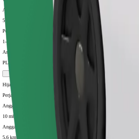
Anggaran jarak
5.6 km
Penumpang
1-4
Anggaran tambang
PLN 24.50
Hijau
Perjalanan efisien dengan kenderaan hibrid dan elektrik
Anggaran masa perjalanan
10 min
Anggaran jarak
5.6 km