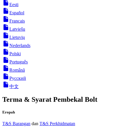
Eesti
Español
Français
Latviešu
Lietuvių
Nederlands
Polski
Português
Română
Русский
中文
Terma & Syarat Pembekal Bolt
Eropah
T&S Barangan
dan
T&S Perkhidmatan