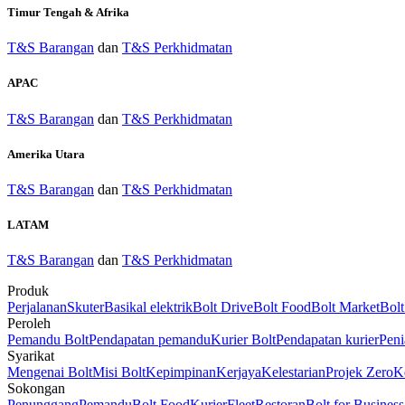
Timur Tengah & Afrika
T&S Barangan
dan
T&S Perkhidmatan
APAC
T&S Barangan
dan
T&S Perkhidmatan
Amerika Utara
T&S Barangan
dan
T&S Perkhidmatan
LATAM
T&S Barangan
dan
T&S Perkhidmatan
Produk
Perjalanan
Skuter
Basikal elektrik
Bolt Drive
Bolt Food
Bolt Market
Bolt
Peroleh
Pemandu Bolt
Pendapatan pemandu
Kurier Bolt
Pendapatan kurier
Peni
Syarikat
Mengenai Bolt
Misi Bolt
Kepimpinan
Kerjaya
Kelestarian
Projek Zero
K
Sokongan
Penunggang
Pemandu
Bolt Food
Kurier
Fleet
Restoran
Bolt for Business