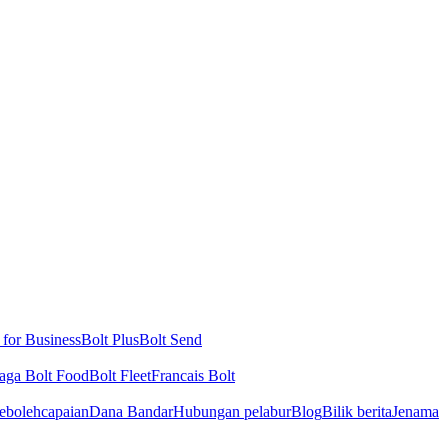
 for Business
Bolt Plus
Bolt Send
aga Bolt Food
Bolt Fleet
Francais Bolt
ebolehcapaian
Dana Bandar
Hubungan pelabur
Blog
Bilik berita
Jenama