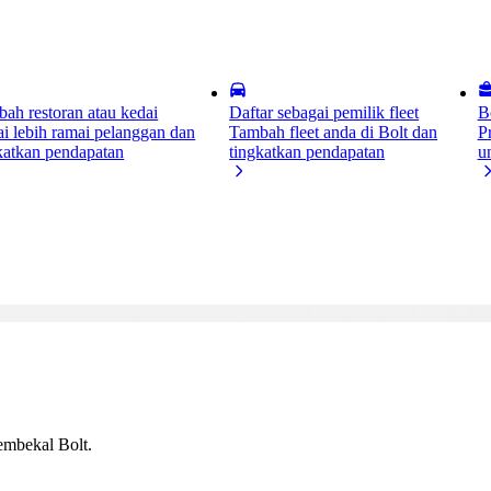
ah restoran atau kedai
Daftar sebagai pemilik fleet
B
i lebih ramai pelanggan dan
Tambah fleet anda di Bolt dan
P
katkan pendapatan
tingkatkan pendapatan
u
embekal Bolt.