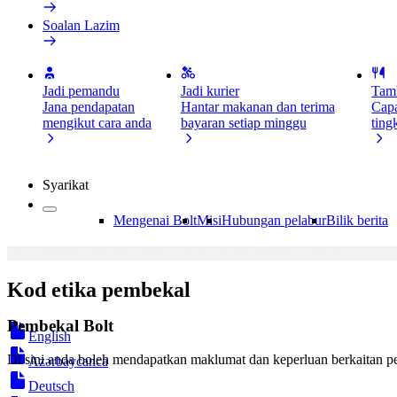
Soalan Lazim
Jadi pemandu
Jadi kurier
Tamb
Jana pendapatan
Hantar makanan dan terima
Capa
mengikut cara anda
bayaran setiap minggu
ting
Syarikat
Mengenai Bolt
Misi
Hubungan pelabur
Bilik berita
Kod etika pembekal
Pembekal Bolt
English
Di sini anda boleh mendapatkan maklumat dan keperluan berkaitan p
Azərbaycanca
Deutsch