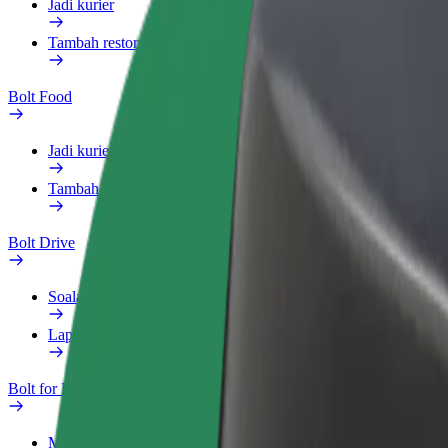
Jadi kurier
Tambah restoran atau kedai
Bolt Food
Jadi kurier
Tambah restoran atau kedai
Bolt Drive
Soalan Lazim
Laporkan kenderaan
Bolt for Business
Manfaat