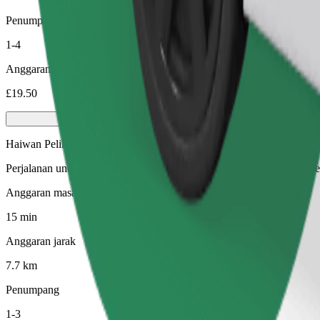
Penumpang
1-4
Anggaran tambang
£19.50
Haiwan Peliharaan
Perjalanan untuk anda dan haiwan kesayangan anda. Anjing mesti mem
Anggaran masa perjalanan
15 min
Anggaran jarak
7.7 km
Penumpang
1-3