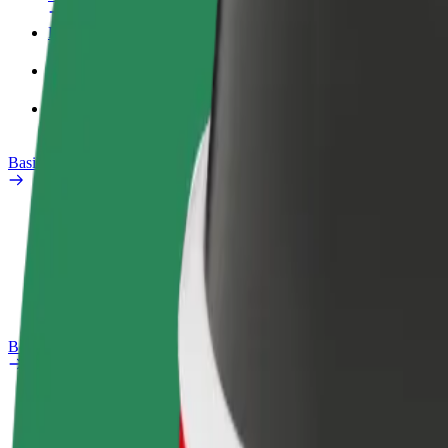
Profil kerja
Produk
Bolt Food untuk Perniagaan
Basikal elektrik
Makmal keselamatan
Laporkan masalah
Soalan Lazim
Bolt Plus
Manfaat
Cara menyertai