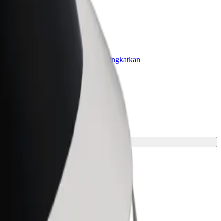
olt for Business
roduk dan perkhidmatan Bolt dipertingkatkan
ntuk perniagaan anda