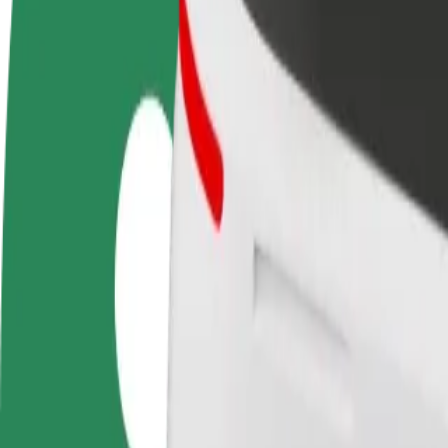
Soalan Lazim
Jadi pemandu
Jadi kurier
Tamb
Jana pendapatan
Hantar makanan dan terima
Capa
mengikut cara anda
bayaran setiap minggu
ting
Cara ke Birmingham Heartlands Hospital dari Rosie
Cari cara terbaik ke Birmingham Heartlands Hospital dari Rosies? Te
Daripada
Rosies
Ke
Birmingham Heartlands Hospital
Kemudahan dan keselesaan hanya beberapa tap sahaja!
Bolt