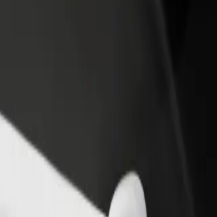
ah restoran atau kedai
Daftar sebagai pemilik fleet
B
i lebih ramai pelanggan dan
Tambah fleet anda di Bolt dan
P
katkan pendapatan
tingkatkan pendapatan
u
s
rokai perkhidmatan kami dan cari yang sesuai untuk perjalanan anda.
Muat turun aplikasi