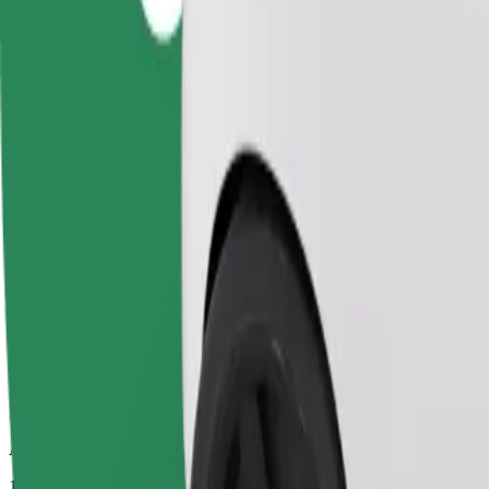
Perjalanan boleh harap dengan kereta bersaiz sederhana.
Anggaran masa perjalanan
15 min
Anggaran jarak
7.7 km
Penumpang
1-4
Anggaran tambang
£10.20
Keselesaan
Kereta lebih besar dengan ruang kaki dan simpanan yang lebih luas
Anggaran masa perjalanan
15 min