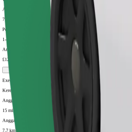
Anggaran jarak
7.7 km
Penumpang
1-4
Anggaran tambang
£12.40
Executive
Kereta premium bersaiz sederhana dengan kemudahan mewah
Anggaran masa perjalanan
15 min
Anggaran jarak
7.7 km