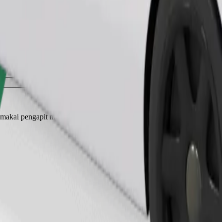
Pesan perjalanan
akai pengapit muncung, haiwan kecil perlukan sangkar, dan tempat dud