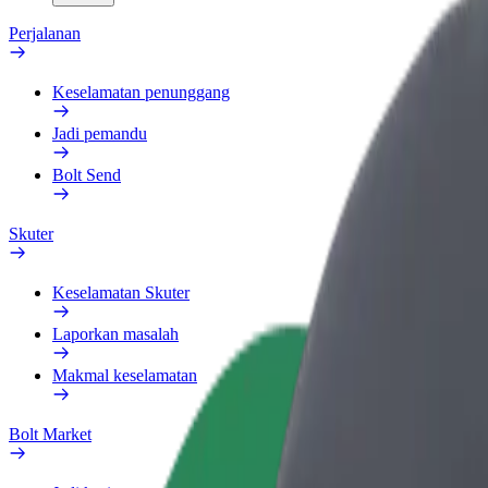
Perjalanan
Keselamatan penunggang
Jadi pemandu
Bolt Send
Skuter
Keselamatan Skuter
Laporkan masalah
Makmal keselamatan
Bolt Market