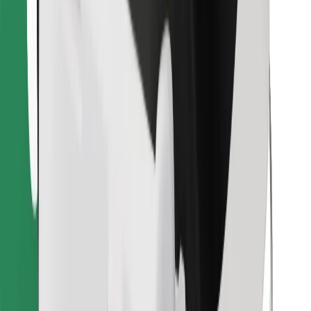
Cari makanan kegemaran anda!
Muat turun aplikasi Bolt Food