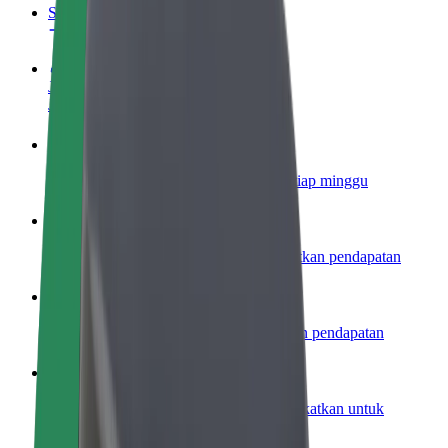
Soalan Lazim
Jadi pemandu
Jana pendapatan mengikut cara anda
Jadi kurier
Hantar makanan dan terima bayaran setiap minggu
Tambah restoran atau kedai
Capai lebih ramai pelanggan dan tingkatkan pendapatan
Daftar sebagai pemilik fleet
Tambah fleet anda di Bolt dan tingkatkan pendapatan
Bolt for Business
Produk dan perkhidmatan Bolt dipertingkatkan untuk
perniagaan anda