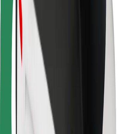
Untuk kurier
Bolt Food
Untuk pemilik fleet
Untuk Restoran
Bolt for Business
Lain-lain
Pembekal
Terma & Syarat
Cookies
Keselamatan
Dapatkan perjalanan dalam beberapa minit!
Muat turun aplikasi Bolt