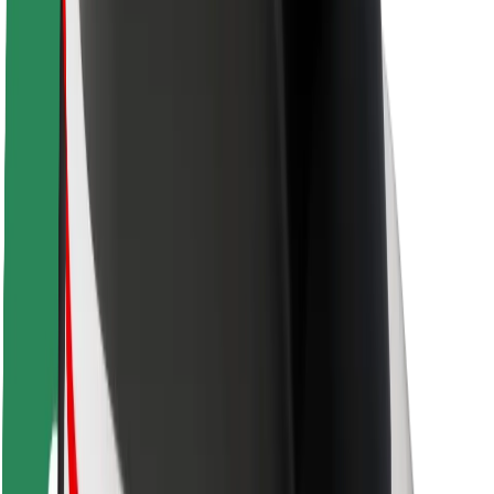
Keselamatan penunggang
Keselamatan Pemandu
Keselamatan Skuter
Makmal keselamatan
Bandar
Lokasi
Solusi Bandar
Lapangan terbang
Stesen Pengecas Bolt
Sokongan
Untuk penunggang
Untuk pemandu