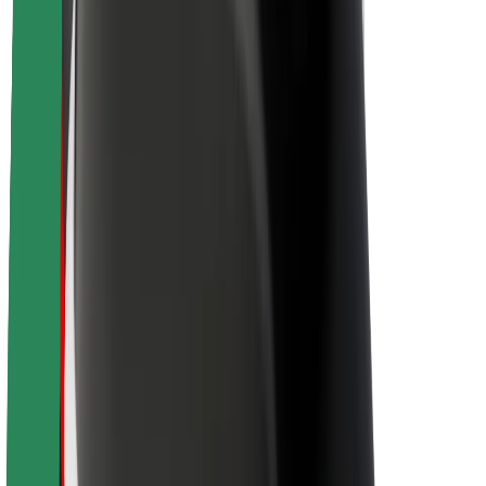
Kerjaya
Mengenai Bolt
Kelestarian di Bolt
Project Zero
Blog
Bilik berita
Penduan penjenamaan
Misi
Hubungan pelabur
Kepimpinan
Jenama
Media
Dana Bandar
Keselamatan