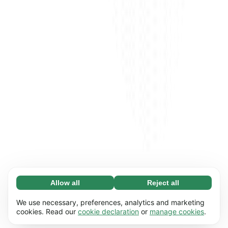
Allow all
Reject all
Necessary (65)
Necessary cookies help make our website
Learn more
We use necessary, preferences, analytics and marketing
usable by enabling basic functions, e.g. page
cookies. Read our
cookie declaration
or
manage cookies
.
navigation. The website cannot function