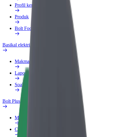
Profil kerja
Produk
Bolt Food untuk Perniagaan
Basikal elektrik
Makmal keselamatan
Laporkan masalah
Soalan Lazim
Bolt Plus
Manfaat
Cara menyertai