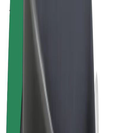
Terma & Syarat
Privasi
Cookies
© 2026 Bolt Technology OÜ
Produk
Perjalanan
Skuter
Bolt Market
Bolt Food
Bolt Drive