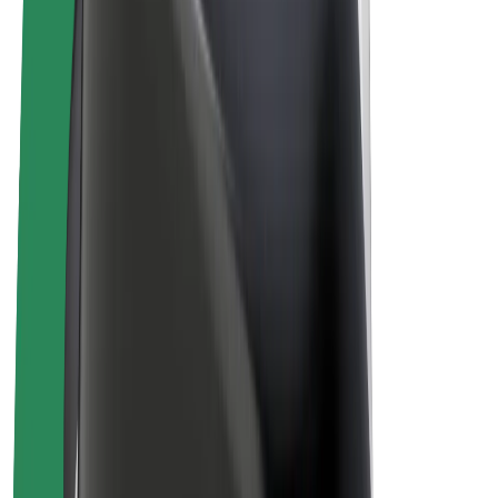
Bolt for Business
Basikal elektrik
Bolt Plus
Jana pendapatan dengan Bolt
Pemandu
Pendapatan pemandu
Kurier
Pendapatan kurier
Peniaga Bolt Food
Fleet
Francais
Syarikat