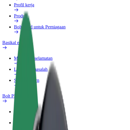
Profil kerja
Produk
Bolt Food untuk Perniagaan
Basikal elektrik
Makmal keselamatan
Laporkan masalah
Soalan Lazim
Bolt Plus
Manfaat
Cara menyertai