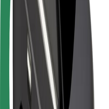
Keselamatan penunggang
Keselamatan Pemandu
Keselamatan Skuter
Makmal keselamatan
Bandar
Lokasi
Solusi Bandar
Lapangan terbang
Stesen Pengecas Bolt
Sokongan
Untuk penunggang
Untuk pemandu