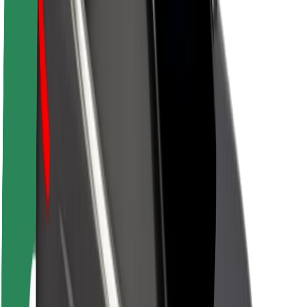
Kerjaya
Mengenai Bolt
Kelestarian di Bolt
Project Zero
Blog
Bilik berita
Penduan penjenamaan
Misi
Hubungan pelabur
Kepimpinan
Jenama
Media
Dana Bandar
Keselamatan