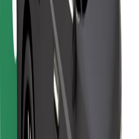
Untuk kurier
Bolt Food
Untuk pemilik fleet
Untuk Restoran
Bolt for Business
Lain-lain
Pembekal
Terma & Syarat
Cookies
Keselamatan
Dapatkan perjalanan dalam beberapa minit!
Muat turun aplikasi Bolt