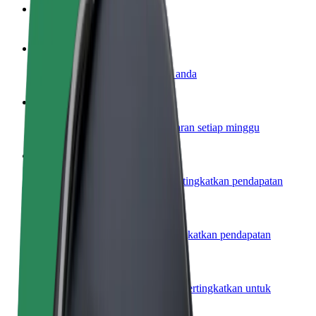
Soalan Lazim
Jadi pemandu
Jana pendapatan mengikut cara anda
Jadi kurier
Hantar makanan dan terima bayaran setiap minggu
Tambah restoran atau kedai
Capai lebih ramai pelanggan dan tingkatkan pendapatan
Daftar sebagai pemilik fleet
Tambah fleet anda di Bolt dan tingkatkan pendapatan
Bolt for Business
Produk dan perkhidmatan Bolt dipertingkatkan untuk
perniagaan anda