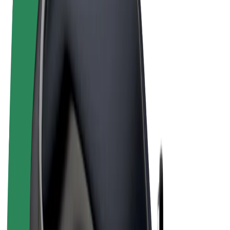
Terma & Syarat
Privasi
Cookies
© 2026 Bolt Technology OÜ
Produk
Perjalanan
Skuter
Bolt Market
Bolt Food
Bolt Drive