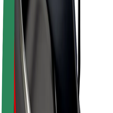
Bolt for Business
Basikal elektrik
Bolt Plus
Jana pendapatan dengan Bolt
Pemandu
Pendapatan pemandu
Kurier
Pendapatan kurier
Peniaga Bolt Food
Fleet
Francais
Syarikat