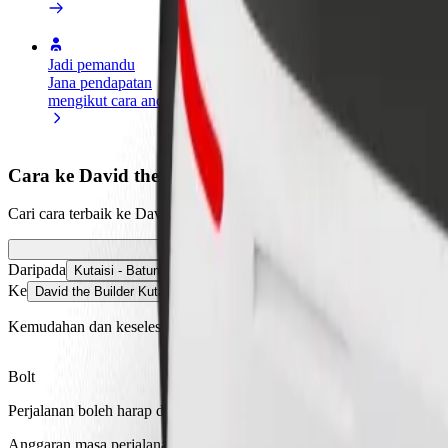
Jadi pemandu
Jadi kurier
Tamb
Jana pendapatan
Hantar makanan dan terima
Capa
mengikut cara anda
bayaran setiap minggu
ting
Cara ke David the Builder Kutaisi International Airp
Cari cara terbaik ke David the Builder Kutaisi International Airport 
Daripada
Kutaisi - Batumi
Ke
David the Builder Kutaisi International Airport
Kemudahan dan keselesaan hanya beberapa tap sahaja!
Bolt
Perjalanan boleh harap dengan kereta bersaiz sederhana.
Anggaran masa perjalanan