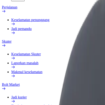
Perjalanan
Keselamatan penunggang
Jadi pemandu
Skuter
Keselamatan Skuter
Laporkan masalah
Makmal keselamatan
Bolt Market
Jadi kurier