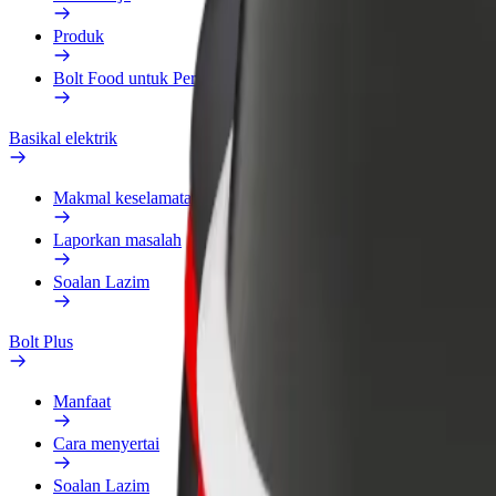
Produk
Bolt Food untuk Perniagaan
Basikal elektrik
Makmal keselamatan
Laporkan masalah
Soalan Lazim
Bolt Plus
Manfaat
Cara menyertai
Soalan Lazim