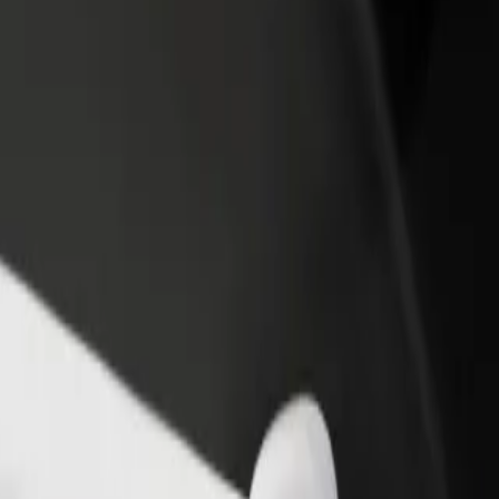
ah restoran atau kedai
Daftar sebagai pemilik fleet
B
i lebih ramai pelanggan dan
Tambah fleet anda di Bolt dan
P
katkan pendapatan
tingkatkan pendapatan
u
ort dari Kutaisi - Batumi
dari Kutaisi - Batumi? Terokai perkhidmatan kami dan cari yang sesuai u
Muat turun aplikasi