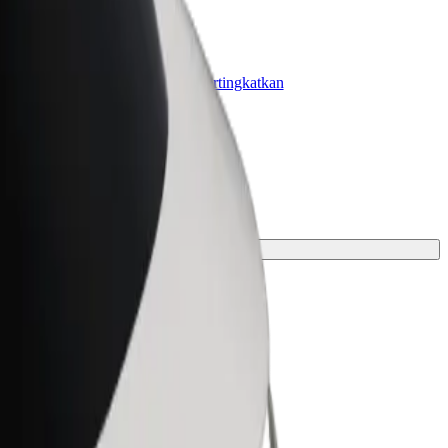
olt for Business
roduk dan perkhidmatan Bolt dipertingkatkan
ntuk perniagaan anda
ntuk perjalanan anda.