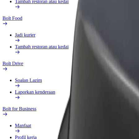
Tambah restoran atau kedai
Bolt Food
Jadi kurier
Tambah restoran atau kedai
Bolt Drive
Soalan Lazim
Laporkan kenderaan
Bolt for Business
Manfaat
Profil kerja