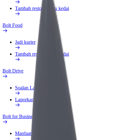
Tambah restoran atau kedai
Bolt Food
Jadi kurier
Tambah restoran atau kedai
Bolt Drive
Soalan Lazim
Laporkan kenderaan
Bolt for Business
Manfaat