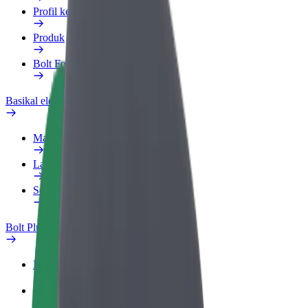
Profil kerja
Produk
Bolt Food untuk Perniagaan
Basikal elektrik
Makmal keselamatan
Laporkan masalah
Soalan Lazim
Bolt Plus
Manfaat
Cara menyertai