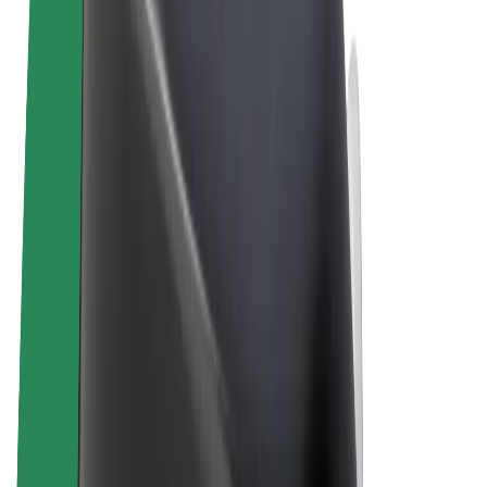
Terma & Syarat
Privasi
Cookies
© 2026 Bolt Technology OÜ
Produk
Perjalanan
Skuter
Bolt Market
Bolt Food
Bolt Drive