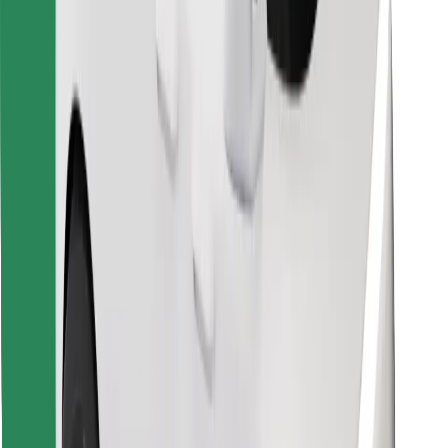
Cari makanan kegemaran anda!
Muat turun aplikasi Bolt Food