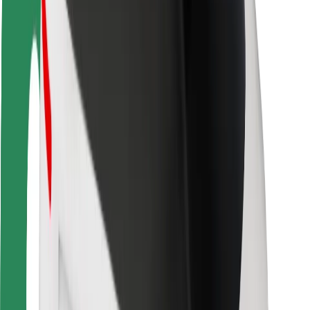
Keselamatan penunggang
Keselamatan Pemandu
Keselamatan Skuter
Makmal keselamatan
Bandar
Lokasi
Solusi Bandar
Lapangan terbang
Stesen Pengecas Bolt
Sokongan
Untuk penunggang
Untuk pemandu