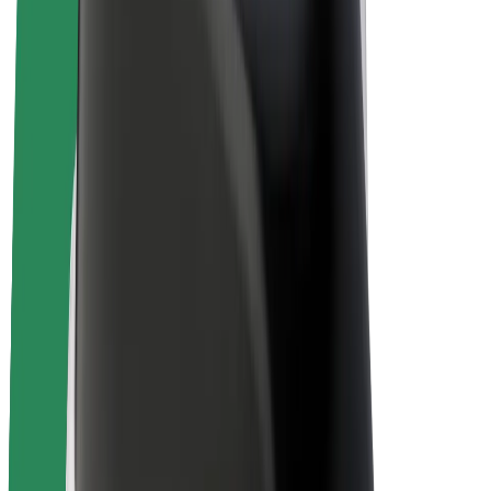
Bolt for Business
Basikal elektrik
Bolt Plus
Jana pendapatan dengan Bolt
Pemandu
Pendapatan pemandu
Kurier
Pendapatan kurier
Peniaga Bolt Food
Fleet
Francais
Syarikat