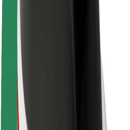
Kerjaya
Mengenai Bolt
Kelestarian di Bolt
Project Zero
Blog
Bilik berita
Penduan penjenamaan
Misi
Hubungan pelabur
Kepimpinan
Jenama
Media
Dana Bandar
Keselamatan