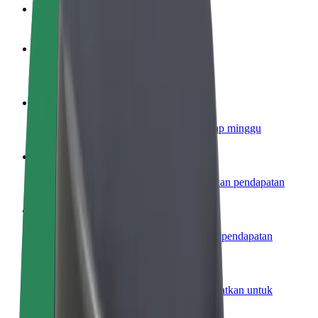
Soalan Lazim
Jadi pemandu
Jana pendapatan mengikut cara anda
Jadi kurier
Hantar makanan dan terima bayaran setiap minggu
Tambah restoran atau kedai
Capai lebih ramai pelanggan dan tingkatkan pendapatan
Daftar sebagai pemilik fleet
Tambah fleet anda di Bolt dan tingkatkan pendapatan
Bolt for Business
Produk dan perkhidmatan Bolt dipertingkatkan untuk
perniagaan anda