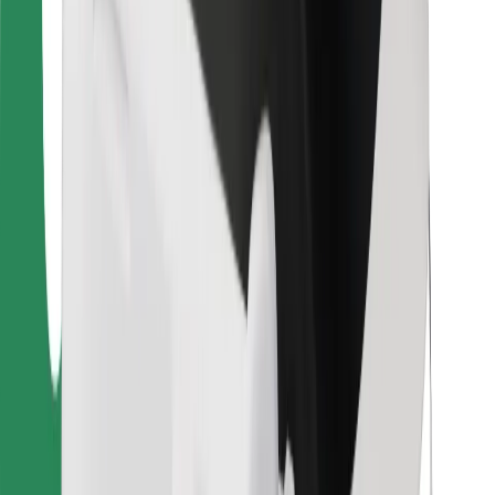
Untuk kurier
Bolt Food
Untuk pemilik fleet
Untuk Restoran
Bolt for Business
Lain-lain
Pembekal
Terma & Syarat
Cookies
Keselamatan
Dapatkan perjalanan dalam beberapa minit!
Muat turun aplikasi Bolt