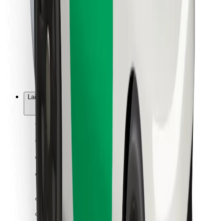
Untuk kurier
Bolt Food
Untuk pemilik fleet
Untuk Restoran
Bolt for Business
Lain-lain
Pembekal
Terma & Syarat
Cookies
Keselamatan
Dapatkan perjalanan dalam beberapa minit!
Muat turun aplikasi Bolt