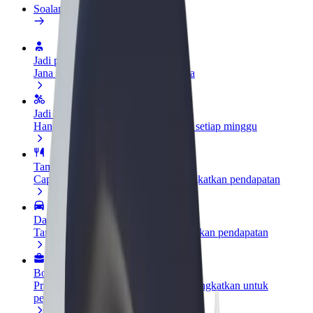
Soalan Lazim
Jadi pemandu
Jana pendapatan mengikut cara anda
Jadi kurier
Hantar makanan dan terima bayaran setiap minggu
Tambah restoran atau kedai
Capai lebih ramai pelanggan dan tingkatkan pendapatan
Daftar sebagai pemilik fleet
Tambah fleet anda di Bolt dan tingkatkan pendapatan
Bolt for Business
Produk dan perkhidmatan Bolt dipertingkatkan untuk
perniagaan anda