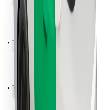
Keselamatan penunggang
Keselamatan Pemandu
Keselamatan Skuter
Makmal keselamatan
Bandar
Lokasi
Solusi Bandar
Lapangan terbang
Stesen Pengecas Bolt
Sokongan
Untuk penunggang
Untuk pemandu