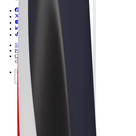
Terma & Syarat
Privasi
Cookies
© 2026 Bolt Technology OÜ
Produk
Perjalanan
Skuter
Bolt Market
Bolt Food
Bolt Drive