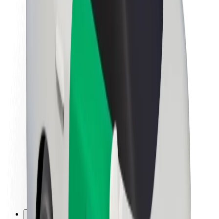
Kerjaya
Mengenai Bolt
Kelestarian di Bolt
Project Zero
Blog
Bilik berita
Penduan penjenamaan
Misi
Hubungan pelabur
Kepimpinan
Jenama
Media
Dana Bandar
Keselamatan