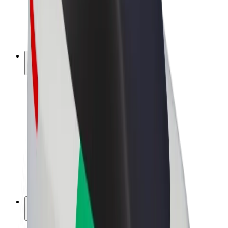
Bolt for Business
Basikal elektrik
Bolt Plus
Jana pendapatan dengan Bolt
Pemandu
Pendapatan pemandu
Kurier
Pendapatan kurier
Peniaga Bolt Food
Fleet
Francais
Syarikat