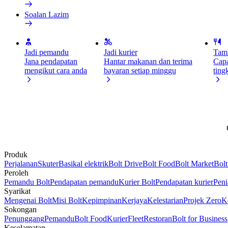
Soalan Lazim
Jadi pemandu
Jadi kurier
Tamb
Jana pendapatan
Hantar makanan dan terima
Capa
mengikut cara anda
bayaran setiap minggu
ting
Produk
Perjalanan
Skuter
Basikal elektrik
Bolt Drive
Bolt Food
Bolt Market
Bolt
Peroleh
Pemandu Bolt
Pendapatan pemandu
Kurier Bolt
Pendapatan kurier
Peni
Syarikat
Mengenai Bolt
Misi Bolt
Kepimpinan
Kerjaya
Kelestarian
Projek Zero
K
Sokongan
Penunggang
Pemandu
Bolt Food
Kurier
Fleet
Restoran
Bolt for Business
Keselamatan