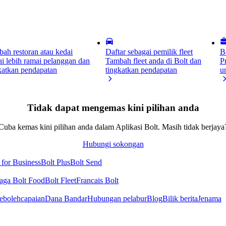
ah restoran atau kedai
Daftar sebagai pemilik fleet
B
i lebih ramai pelanggan dan
Tambah fleet anda di Bolt dan
P
katkan pendapatan
tingkatkan pendapatan
u
Tidak dapat mengemas kini pilihan anda
Cuba kemas kini pilihan anda dalam Aplikasi Bolt. Masih tidak berjaya
Hubungi sokongan
 for Business
Bolt Plus
Bolt Send
aga Bolt Food
Bolt Fleet
Francais Bolt
ebolehcapaian
Dana Bandar
Hubungan pelabur
Blog
Bilik berita
Jenama