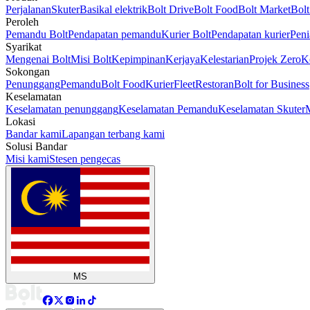
Perjalanan
Skuter
Basikal elektrik
Bolt Drive
Bolt Food
Bolt Market
Bolt
Peroleh
Pemandu Bolt
Pendapatan pemandu
Kurier Bolt
Pendapatan kurier
Peni
Syarikat
Mengenai Bolt
Misi Bolt
Kepimpinan
Kerjaya
Kelestarian
Projek Zero
K
Sokongan
Penunggang
Pemandu
Bolt Food
Kurier
Fleet
Restoran
Bolt for Business
Keselamatan
Keselamatan penunggang
Keselamatan Pemandu
Keselamatan Skuter
Lokasi
Bandar kami
Lapangan terbang kami
Solusi Bandar
Misi kami
Stesen pengecas
MS