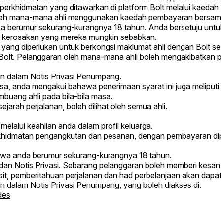
 perkhidmatan yang ditawarkan di platform Bolt melalui kaed
leh mana-mana ahli menggunakan kaedah pembayaran bersama
 berumur sekurang-kurangnya 18 tahun. Anda bersetuju unt
u kerosakan yang mereka mungkin sebabkan.
ng diperlukan untuk berkongsi maklumat ahli dengan Bolt sem
Bolt. Pelanggaran oleh mana-mana ahli boleh mengakibatkan 
n dalam Notis Privasi Penumpang.
 anda mengakui bahawa penerimaan syarat ini juga meliputi ter
uang ahli pada bila-bila masa.
ejarah perjalanan, boleh dilihat oleh semua ahli.
elalui keahlian anda dalam profil keluarga.
idmatan pengangkutan dan pesanan, dengan pembayaran dip
awa anda berumur sekurang-kurangnya 18 tahun.
an Notis Privasi. Sebarang pelanggaran boleh memberi kesan k
it, pemberitahuan perjalanan dan had perbelanjaan akan dapat dil
 dalam Notis Privasi Penumpang, yang boleh diakses di:
des