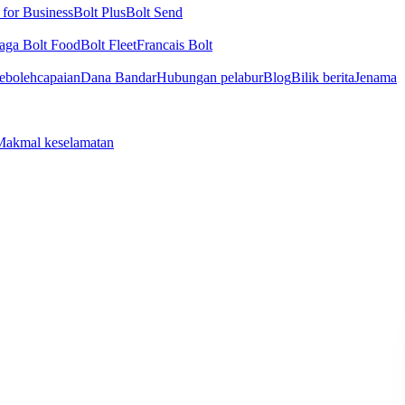
 for Business
Bolt Plus
Bolt Send
aga Bolt Food
Bolt Fleet
Francais Bolt
ebolehcapaian
Dana Bandar
Hubungan pelabur
Blog
Bilik berita
Jenama
Makmal keselamatan