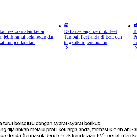
ah restoran atau kedai
Daftar sebagai pemilik fleet
B
i lebih ramai pelanggan dan
Tambah fleet anda di Bolt dan
P
katkan pendapatan
tingkatkan pendapatan
u
 turut bersetuju dengan syarat-syarat berikut:
ijalankan melalui profil keluarga anda, termasuk oleh ahli-ahl
denda (termasuk denda letak kenderaan EV), penalti dan ker