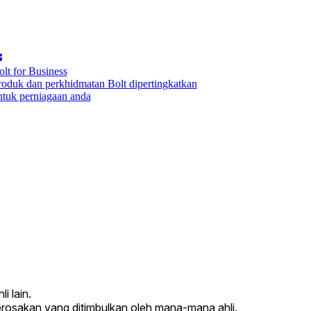
olt for Business
roduk dan perkhidmatan Bolt dipertingkatkan
ntuk perniagaan anda
i lain.
osakan yang ditimbulkan oleh mana-mana ahli.