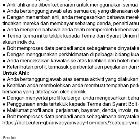
Ahli-ahli anda diberi kebenaran untuk menggunakan semua
Anda bertanggungjawab atas semua caj yang dikenakan o
Dengan menambah ahli, anda mengesahkan bahawa mereka
tindakan mereka dan membayar sebarang denda, penalti ata
Anda menjamin bahawa anda telah memperoleh kebenaran ya
Terma-terma ini tertakluk kepada Terma dan Syarat Umum 
akaun individu.
Bolt memproses data peribadi anda sebagaimana dinyataka
Dengan menggunakan perkhidmatan di pelbagai bidang kuasa,
Anda mengekalkan kawalan ke atas keahlian dan boleh memb
Keterlihatan profil, termasuk pemberitahuan perjalanan dan s
Untuk Ahli:
Anda bertanggungjawab atas semua aktiviti yang dilakukan m
Keahlian anda membolehkan anda membuat tempahan perkh
bersama yang ditetapkan oleh pemilik.
Dengan menyertai profil keluarga, anda mengesahkan bah
Penggunaan anda tertakluk kepada Terma dan Syarat Bolt d
Maklumat profil anda, perjalanan, bayaran, denda, invois, res
Bolt memproses data peribadi anda sebagaimana dinyatakan
https://bolt.eu/en-gb/privacy/privacy-for-riders/?category=ri
Produk