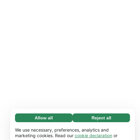
Allow all
Reject all
Necessary (65)
Necessary cookies help make our website
Learn more
We use necessary, preferences, analytics and
usable by enabling basic functions, e.g.
marketing cookies. Read our
cookie declaration
or