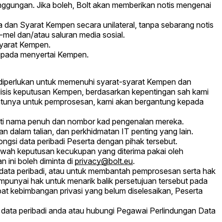
nggungan. Jika boleh, Bolt akan memberikan notis mengenai
an Syarat Kempen secara unilateral, tanpa sebarang notis
mel dan/atau saluran media sosial.
Syarat Kempen.
ripada menyertai Kempen.
g diperlukan untuk memenuhi syarat-syarat Kempen dan
alisis keputusan Kempen, berdasarkan kepentingan sah kami
-satunya untuk pemprosesan, kami akan bergantung kepada
erti nama penuh dan nombor kad pengenalan mereka.
n dalam talian, dan perkhidmatan IT penting yang lain.
gsi data peribadi Peserta dengan pihak tersebut.
bawah keputusan kecukupan yang diterima pakai oleh
 ini boleh diminta di
privacy@bolt.eu
.
data peribadi, atau untuk membantah pemprosesan serta hak
mpunyai hak untuk menarik balik persetujuan tersebut pada
at kebimbangan privasi yang belum diselesaikan, Peserta
n data peribadi anda atau hubungi Pegawai Perlindungan Data