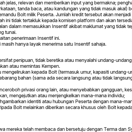
lah jelas, relevan dan memberikan input yang bermakna; pengh
rkataan, tanda baca, atau kandungan yang tidak masuk akal) bo
emandu Bolt milik Peserta. Jumlah kredit tersebut akan menjad
h ini tidak tertakluk kepada komisen platform dan akan terse
lan dalam memasukkan Insentif akibat maklumat yang tidak tepa
g tunai.
tan penerimaan Insentif ini.
li masih hanya layak menerima satu Insentif sahaja.
 bersifat penipuan, tidak beretika atau menyalahi undang-undang,
nakan atau memintas Kempen.
u mengelirukan kepada Bolt (termasuk umur, kapasiti undang-
ebarang bahan (sama ada secara langsung atau tidak langsun
menceroboh privasi orang lain, atau menyebabkan gangguan, kes
n, mengejutkan atau menjengkelkan mana-mana individu;
hgambarkan identiti atau hubungan Peserta dengan mana-man
ada Bolt melainkan diberikan secara khusus oleh Bolt kepada 
wa mereka telah membaca dan bersetuju dengan Terma dan S