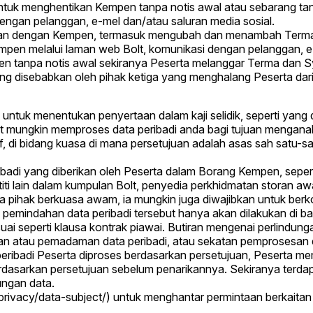
untuk menghentikan Kempen tanpa notis awal atau sebarang ta
engan pelanggan, e-mel dan/atau saluran media sosial.
tan dengan Kempen, termasuk mengubah dan menambah Terma d
mpen melalui laman web Bolt, komunikasi dengan pelanggan, e-
en tanpa notis awal sekiranya Peserta melanggar Terma dan 
ang disebabkan oleh pihak ketiga yang menghalang Peserta da
 untuk menentukan penyertaan dalam kaji selidik, seperti yan
Bolt mungkin memproses data peribadi anda bagi tujuan mengan
f, di bidang kuasa di mana persetujuan adalah asas sah satu
ribadi yang diberikan oleh Peserta dalam Borang Kempen, sep
iti lain dalam kumpulan Bolt, penyedia perkhidmatan storan awa
pihak berkuasa awam, ia mungkin juga diwajibkan untuk berkon
A, pemindahan data peribadi tersebut hanya akan dilakukan di 
 seperti klausa kontrak piawai. Butiran mengenai perlindungan
an atau pemadaman data peribadi, atau sekatan pemprosesan 
peribadi Peserta diproses berdasarkan persetujuan, Peserta me
dasarkan persetujuan sebelum penarikannya. Sekiranya terdap
ungan data.
/privacy/data-subject/) untuk menghantar permintaan berkaita