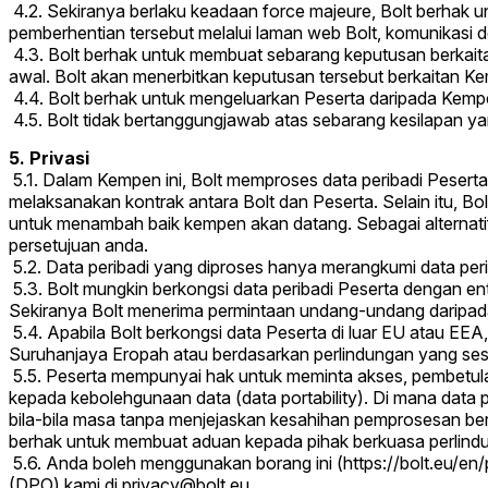
4.2. Sekiranya berlaku keadaan force majeure, Bolt berhak 
pemberhentian tersebut melalui laman web Bolt, komunikasi d
4.3. Bolt berhak untuk membuat sebarang keputusan berkai
awal. Bolt akan menerbitkan keputusan tersebut berkaitan Ke
4.4. Bolt berhak untuk mengeluarkan Peserta daripada Kemp
4.5. Bolt tidak bertanggungjawab atas sebarang kesilapan y
5. Privasi
5.1. Dalam Kempen ini, Bolt memproses data peribadi Peserta
melaksanakan kontrak antara Bolt dan Peserta. Selain itu, 
untuk menambah baik kempen akan datang. Sebagai alternati
persetujuan anda.
5.2. Data peribadi yang diproses hanya merangkumi data pe
5.3. Bolt mungkin berkongsi data peribadi Peserta dengan ent
Sekiranya Bolt menerima permintaan undang-undang daripada 
5.4. Apabila Bolt berkongsi data Peserta di luar EU atau EE
Suruhanjaya Eropah atau berdasarkan perlindungan yang sesuai
5.5. Peserta mempunyai hak untuk meminta akses, pembetul
kepada kebolehgunaan data (data portability). Di mana data 
bila-bila masa tanpa menjejaskan kesahihan pemprosesan ber
berhak untuk membuat aduan kepada pihak berkuasa perlind
5.6. Anda boleh menggunakan borang ini (https://bolt.eu/en
(DPO) kami di
privacy@bolt.eu
.