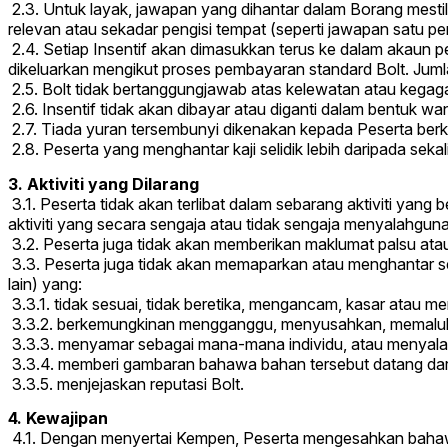
2.3. Untuk layak, jawapan yang dihantar dalam Borang mesti
relevan atau sekadar pengisi tempat (seperti jawapan satu pe
2.4. Setiap Insentif akan dimasukkan terus ke dalam akaun p
dikeluarkan mengikut proses pembayaran standard Bolt. Jumla
2.5. Bolt tidak bertanggungjawab atas kelewatan atau kegaga
2.6. Insentif tidak akan dibayar atau diganti dalam bentuk wan
2.7. Tiada yuran tersembunyi dikenakan kepada Peserta berkai
2.8. Peserta yang menghantar kaji selidik lebih daripada seka
3. Aktiviti yang Dilarang
3.1. Peserta tidak akan terlibat dalam sebarang aktiviti yang
aktiviti yang secara sengaja atau tidak sengaja menyalahgu
3.2. Peserta juga tidak akan memberikan maklumat palsu ata
3.3. Peserta juga tidak akan memaparkan atau menghantar s
lain) yang:
3.3.1. tidak sesuai, tidak beretika, mengancam, kasar atau 
3.3.2. berkemungkinan mengganggu, menyusahkan, memaluka
3.3.3. menyamar sebagai mana-mana individu, atau menyala
3.3.4. memberi gambaran bahawa bahan tersebut datang darip
3.3.5. menjejaskan reputasi Bolt.
4. Kewajipan
4.1. Dengan menyertai Kempen, Peserta mengesahkan baha