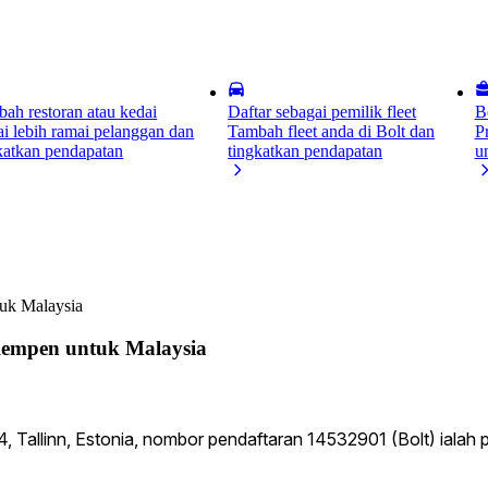
ah restoran atau kedai
Daftar sebagai pemilik fleet
B
i lebih ramai pelanggan dan
Tambah fleet anda di Bolt dan
P
katkan pendapatan
tingkatkan pendapatan
u
uk Malaysia
Kempen untuk Malaysia
34, Tallinn, Estonia, nombor pendaftaran 14532901 (Bolt) ial