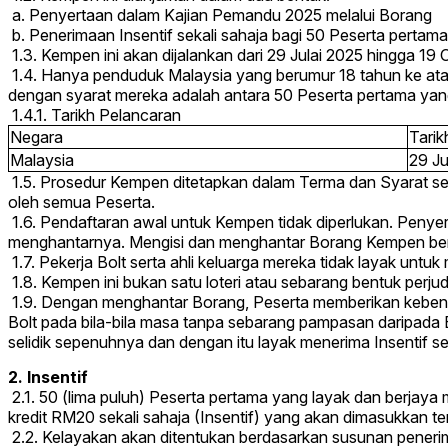
a. Penyertaan dalam Kajian Pemandu 2025 melalui Borang
b. Penerimaan Insentif sekali sahaja bagi 50 Peserta pertama
1.3. Kempen ini akan dijalankan dari 29 Julai 2025 hingga
1.4. Hanya penduduk Malaysia yang berumur 18 tahun ke ata
dengan syarat mereka adalah antara 50 Peserta pertama ya
1.4.1. Tarikh Pelancaran
Negara
Tarik
Malaysia
29 Ju
1.5. Prosedur Kempen ditetapkan dalam Terma dan Syarat s
oleh semua Peserta.
1.6. Pendaftaran awal untuk Kempen tidak diperlukan. Penye
menghantarnya. Mengisi dan menghantar Borang Kempen be
1.7. Pekerja Bolt serta ahli keluarga mereka tidak layak untu
1.8. Kempen ini bukan satu loteri atau sebarang bentuk perjud
1.9. Dengan menghantar Borang, Peserta memberikan kebenara
Bolt pada bila-bila masa tanpa sebarang pampasan daripada Bo
selidik sepenuhnya dan dengan itu layak menerima Insentif s
2. Insentif
2.1. 50 (lima puluh) Peserta pertama yang layak dan ber
kredit RM20 sekali sahaja (Insentif) yang akan dimasukkan 
2.2. Kelayakan akan ditentukan berdasarkan susunan penerim