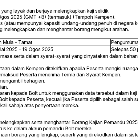
 yang layak dan berjaya melengkapkan kaji selidik
 19 Ogos 2025 (GMT +8) (termasuk) (Tempoh Kempen).
s (atau mempunyai kapasiti undang-undang penuh di negara k
ng melengkapkan dan menghantar borang mengikut arahan.
h Mula - Tamat
Pengumuman
lai 2025 - 19 Ogos 2025
Selepas 50 
emasa serta dalam syarat-syarat yang dinyatakan dalam baha
rtaan dalam Kempen ditakrifkan apabila Peserta mengisi ruang
rmaksud Peserta menerima Terma dan Syarat Kempen.
k mengambil bahagian.
ian.
n kepada Bolt untuk menggunakan data tersebut dalam kaji sel
lt kepada Peserta, kecuali jika Peserta dipilih sebagai salah
ekali sahaja atas penyertaan mereka.
jaya melengkapkan serta menghantar Borang Kajian Pemandu 
terus ke dalam akaun pemandu Bolt mereka.
aan borang yang lengkap, seperti yang direkodkan dalam sist