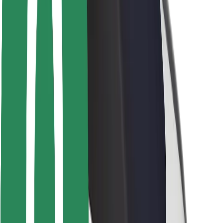
Veiligheid voor passagiers
Veiligheid voor chauffeurs
Veiligheid E-steps
Safety Lab
Steden
Locaties
Stadsoplossingen
Luchthavens
Bolt Laadstations
Support
Voor passagiers
Voor chauffeurs