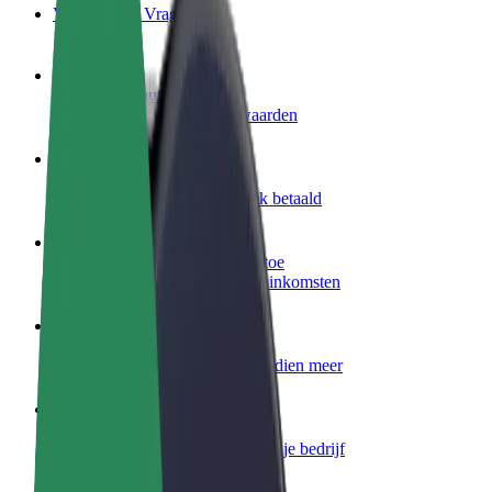
Veelgestelde Vragen
Word een chauffeur
Verdien geld op jouw voorwaarden
Wordt bezorger
Bezorg eten en krijg elke week betaald
Voeg een restaurant of winkel toe
Krijg meer klanten en verhoog inkomsten
Meld je aan als Fleet-eigenaar
Voeg je fleet toe aan Bolt en verdien meer
Bolt for Business
Bolt-producten en -services voor je bedrijf