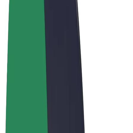
Algemene voorwaarden
Privacy
Cookies
© 2026 Bolt Technology OÜ
Producten
Ritten
E-Steps
Bolt Market
Bolt Food
Bolt Drive
Bolt for Business