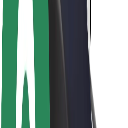
Over Bolt
Duurzaamheid bij Bolt
Project Zero
Blog
Nieuws
Merkrichtlijnen
Missie
Investeerdersrelaties
Leiderschap
Merk
Media
Urban Fund
Veiligheid