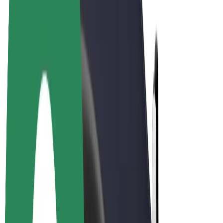
E-bikes
Bolt Plus
Verdienen met Bolt
Chauffeurs
Verdiensten voor chauffeurs
Bezorgers
Verdiensten voor bezorgers
Bolt Food-handelaren
Fleet Owner
Franchises
Bedrijf
Carrière