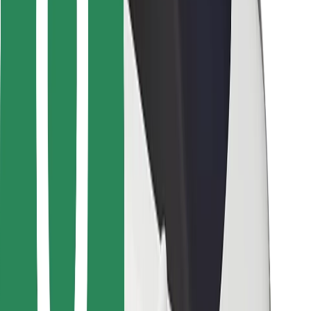
Voor bezorgers
Bolt Food
Voor fleet owners
Voor restaurants
Bolt for Business
Overig
Leveranciers
Algemene voorwaarden
Cookies
Beveiliging
Slechts enkele minuten verwijderd van je rit!
Download Bolt app