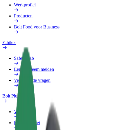
Werkprofiel
Producten
Bolt Food voor Business
E-bikes
Safety Lab
Een probleem melden
Veelgestelde vragen
Bolt Plus
Voordelen
Hoe werkt het