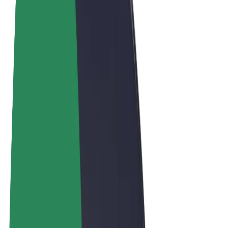
Algemene voorwaarden
Privacy
Cookies
© 2026 Bolt Technology OÜ
Producten
Ritten
E-Steps
Bolt Market
Bolt Food
Bolt Drive
Bolt for Business