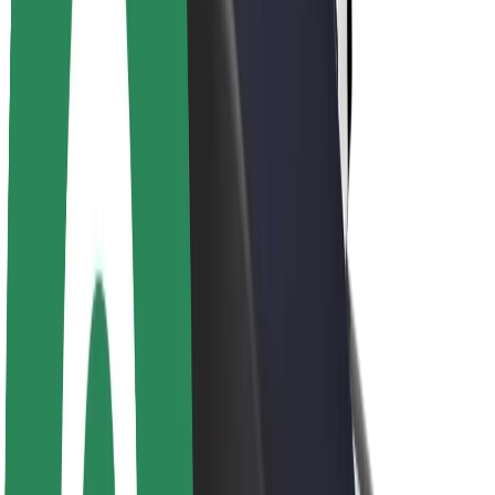
Over Bolt
Duurzaamheid bij Bolt
Project Zero
Blog
Nieuws
Merkrichtlijnen
Missie
Investeerdersrelaties
Leiderschap
Merk
Media
Urban Fund
Veiligheid