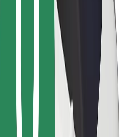
Voor bezorgers
Bolt Food
Voor fleet owners
Voor restaurants
Bolt for Business
Overig
Leveranciers
Algemene voorwaarden
Cookies
Beveiliging
Slechts enkele minuten verwijderd van je rit!
Download Bolt app