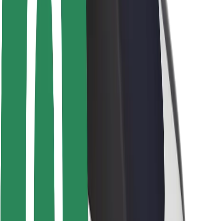
Veiligheid voor passagiers
Veiligheid voor chauffeurs
Veiligheid E-steps
Safety Lab
Steden
Locaties
Stadsoplossingen
Luchthavens
Bolt Laadstations
Support
Voor passagiers
Voor chauffeurs