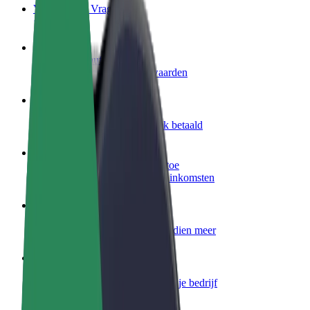
Veelgestelde Vragen
Word een chauffeur
Verdien geld op jouw voorwaarden
Wordt bezorger
Bezorg eten en krijg elke week betaald
Voeg een restaurant of winkel toe
Krijg meer klanten en verhoog inkomsten
Meld je aan als Fleet-eigenaar
Voeg je fleet toe aan Bolt en verdien meer
Bolt for Business
Bolt-producten en -services voor je bedrijf