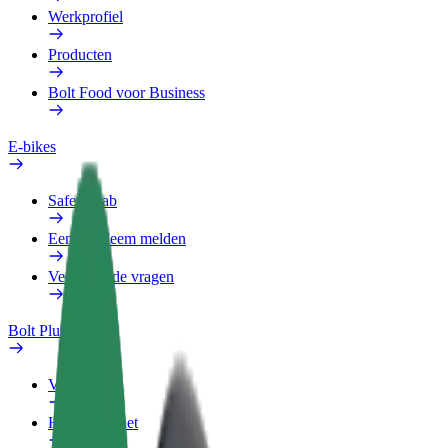
Werkprofiel
Producten
Bolt Food voor Business
E-bikes
Safety Lab
Een probleem melden
Veelgestelde vragen
Bolt Plus
Voordelen
Hoe werkt het