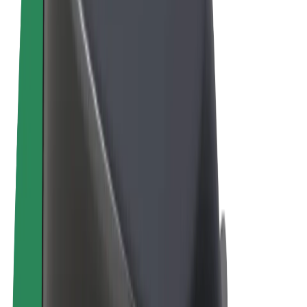
Algemene voorwaarden
Privacy
Cookies
© 2026 Bolt Technology OÜ
Producten
Ritten
E-Steps
Bolt Market
Bolt Food
Bolt Drive
Bolt for Business