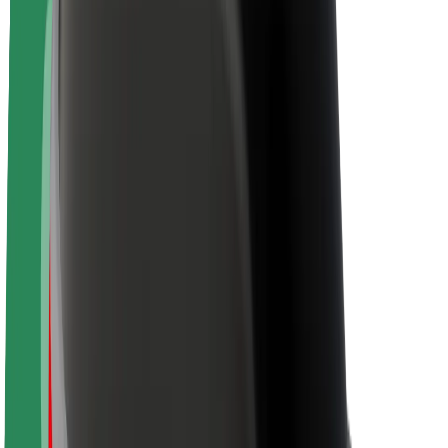
Over Bolt
Duurzaamheid bij Bolt
Project Zero
Blog
Nieuws
Merkrichtlijnen
Missie
Investeerdersrelaties
Leiderschap
Merk
Media
Urban Fund
Veiligheid