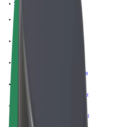
Veelgestelde Vragen
Word een chauffeur
Verdien geld op jouw voorwaarden
Wordt bezorger
Bezorg eten en krijg elke week betaald
Voeg een restaurant of winkel toe
Krijg meer klanten en verhoog inkomsten
Meld je aan als Fleet-eigenaar
Voeg je fleet toe aan Bolt en verdien meer
Bolt for Business
Bolt-producten en -services voor je bedrijf