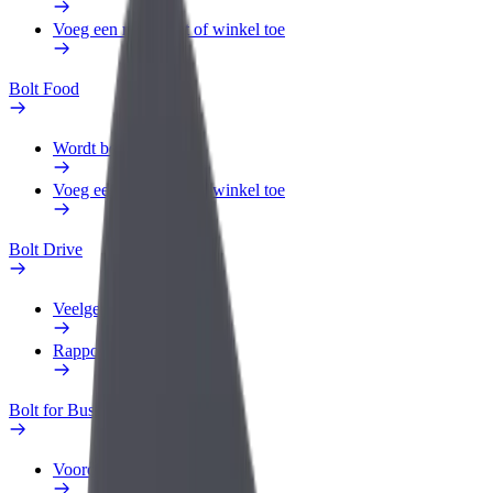
Voeg een restaurant of winkel toe
Bolt Food
Wordt bezorger
Voeg een restaurant of winkel toe
Bolt Drive
Veelgestelde Vragen
Rapporteer een voertuig
Bolt for Business
Voordelen