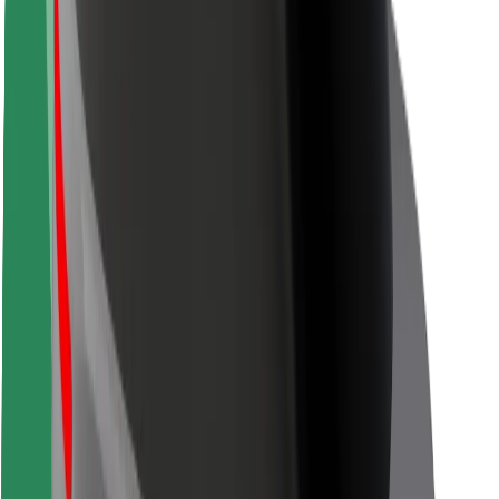
Veiligheid voor passagiers
Veiligheid voor chauffeurs
Veiligheid E-steps
Safety Lab
Steden
Locaties
Stadsoplossingen
Luchthavens
Bolt Laadstations
Support
Voor passagiers
Voor chauffeurs