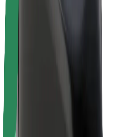
E-bikes
Bolt Plus
Verdienen met Bolt
Chauffeurs
Verdiensten voor chauffeurs
Bezorgers
Verdiensten voor bezorgers
Bolt Food-handelaren
Fleet Owner
Franchises
Bedrijf
Carrière