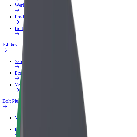
Werkprofiel
Producten
Bolt Food voor Business
E-bikes
Safety Lab
Een probleem melden
Veelgestelde vragen
Bolt Plus
Voordelen
Hoe werkt het