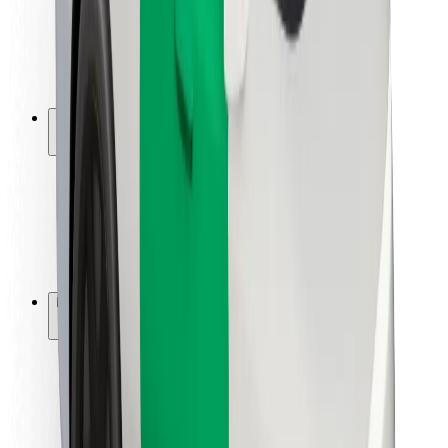
Sjåførsikkerhet
Sikkerhet for sparkesykler
Sikkerhetslab
Byer
Steder
Byløsninger
Flyplasser
Bolt-ladestasjoner
Brukerstøtte
For passasjerer
For sjåfører
For leveringsbud