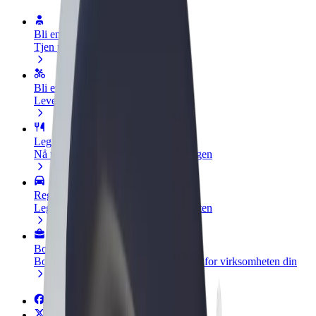
Bli en sjåfør
Tjen penger på egne vilkår
Bli et leveringsbud
Lever mat og få betalt ukentlig
Legg til en restaurant eller butikk
Nå ut til flere kunder og øk inntjeningen
Registrer deg som flåteeier
Legg til flåten din i Bolt og øk inntekten
Bolt for Business
Bolt-produkter og tjenester oppskalert for virksomheten din