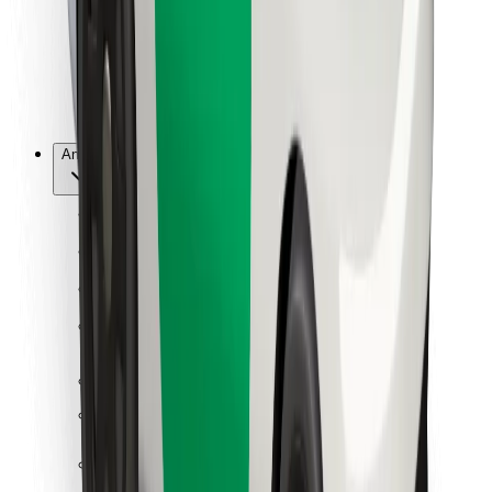
Bolt Food
For flåteeiere
For restauranter
Bolt for Business
Annet
Leverandører
Vilkår og betingelser
Informasjonskapsler
Sikkerhet
Få en tur på minutter!
Last ned Bolt-appen
Finn yndlingsmaten din!