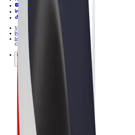
Vilkår og betingelser
Personvern
Informasjonskapsler
© 2026 Bolt Technology OÜ
Produkter
Turer
Sparkesykler
Bolt Market
Bolt Food
Bolt Drive
Bolt for Business
El-sykler