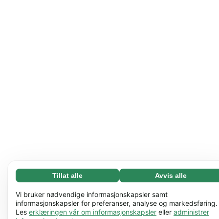
Tillat alle
Avvis alle
Nødvending (65)
Nødvendige informasjonskapsler bidrar til å gjøre
Les mer
Vi bruker nødvendige informasjonskapsler samt
nettstedet vårt nyttig ved å aktivere grunnleggende
informasjonskapsler for preferanser, analyse og markedsføring.
Les
erklæringen vår om informasjonskapsler
eller
administrer
funksjoner, for eksempel sidenavigering. Nettstedet