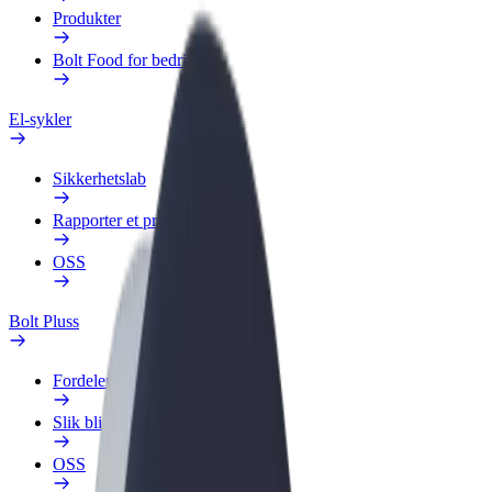
Produkter
Bolt Food for bedrifter
El-sykler
Sikkerhetslab
Rapporter et problem
OSS
Bolt Pluss
Fordeler
Slik blir du med
OSS