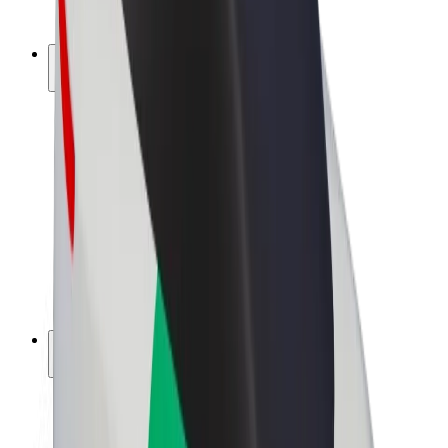
Bolt Pluss
Tjen med Bolt
Sjåfører
Sjåførinntekter
Leveringsbud
Inntekter for leveringsbud
Bolt Food-partnere
Flåter
Franchiser
Bedrift
Karrierer
Om Bolt