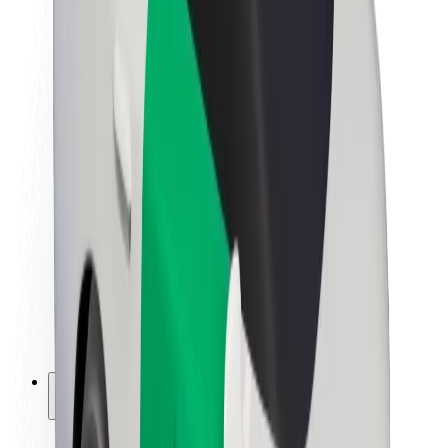
Bærekraft hos Bolt
Prosjekt Zero
Blogg
Nyhetsrom
Retningslinjer for varemerke
Oppdrag
Investorrelasjoner
Ledelse
Merkevare
Media
Urban Fund
Sikkerhet
Sikkerhet for passasjer