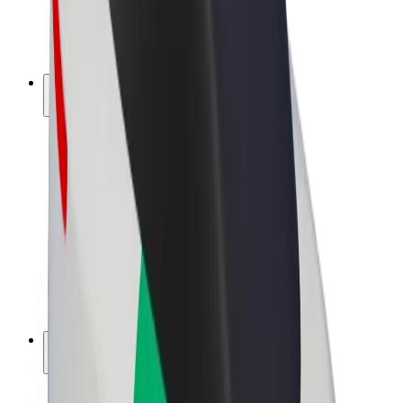
El-sykler
Bolt Pluss
Tjen med Bolt
Sjåfører
Sjåførinntekter
Leveringsbud
Inntekter for leveringsbud
Bolt Food-partnere
Flåter
Franchiser
Bedrift
Karrierer