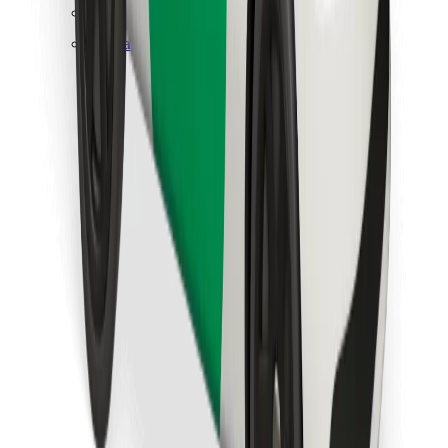
Finn yndlingsmaten din!
Last ned Bolt Food-appen