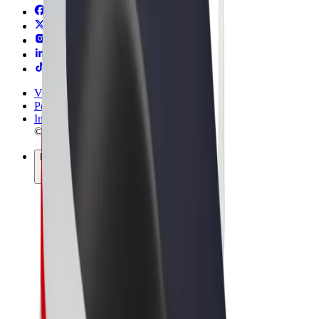
Vilkår og betingelser
Personvern
Informasjonskapsler
© 2026 Bolt Technology OÜ
Produkter
Turer
Sparkesykler
Bolt Market
Bolt Food
Bolt Drive
Bolt for Business