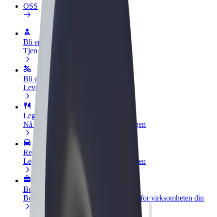
OSS
Bli en sjåfør
Tjen penger på egne vilkår
Bli et leveringsbud
Lever mat og få betalt ukentlig
Legg til en restaurant eller butikk
Nå ut til flere kunder og øk inntjeningen
Registrer deg som flåteeier
Legg til flåten din i Bolt og øk inntekten
Bolt for Business
Bolt-produkter og tjenester oppskalert for virksomheten din