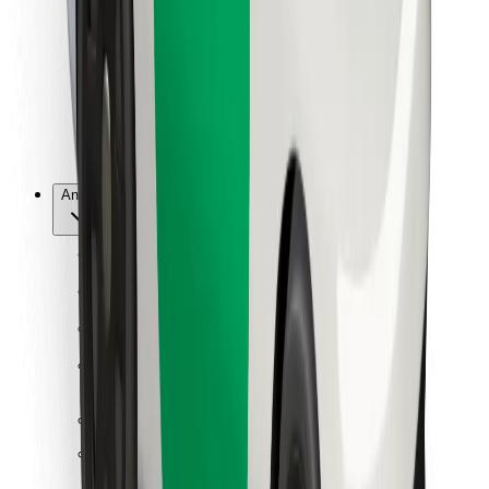
For leveringsbud
Bolt Food
For flåteeiere
For restauranter
Bolt for Business
Annet
Leverandører
Vilkår og betingelser
Informasjonskapsler
Sikkerhet
Få en tur på minutter!
Last ned Bolt-appen