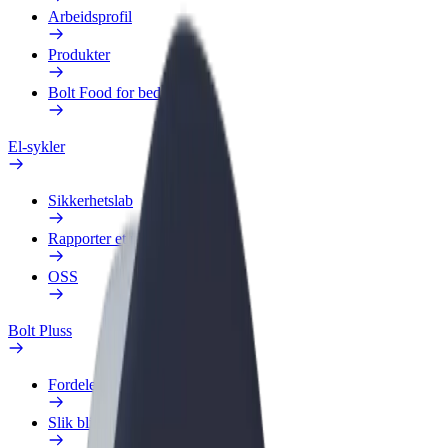
Arbeidsprofil
Produkter
Bolt Food for bedrifter
El-sykler
Sikkerhetslab
Rapporter et problem
OSS
Bolt Pluss
Fordeler
Slik blir du med