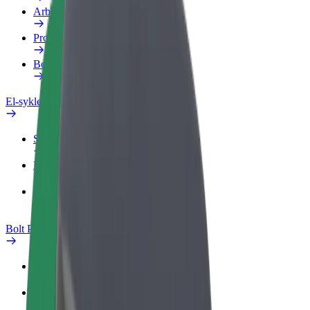
Arbeidsprofil
Produkter
Bolt Food for bedrifter
El-sykler
Sikkerhetslab
Rapporter et problem
OSS
Bolt Pluss
Fordeler
Slik blir du med