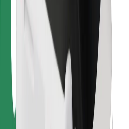
Sikkerhet for passasjer
Sjåførsikkerhet
Sikkerhet for sparkesykler
Sikkerhetslab
Byer
Steder
Byløsninger
Flyplasser
Bolt-ladestasjoner
Brukerstøtte
For passasjerer
For sjåfører