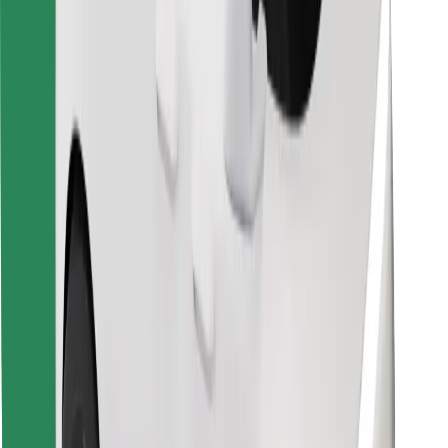
For leveringsbud
Bolt Food
For flåteeiere
For restauranter
Bolt for Business
Annet
Leverandører
Vilkår og betingelser
Informasjonskapsler
Sikkerhet
Få en tur på minutter!
Last ned Bolt-appen