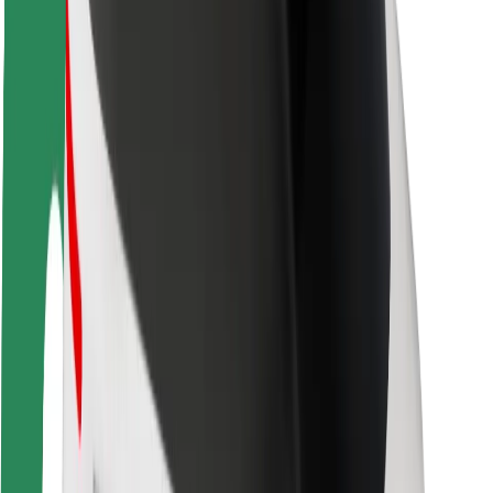
Om Bolt
Bærekraft hos Bolt
Prosjekt Zero
Blogg
Nyhetsrom
Retningslinjer for varemerke
Oppdrag
Investorrelasjoner
Ledelse
Merkevare
Media
Urban Fund
Sikkerhet