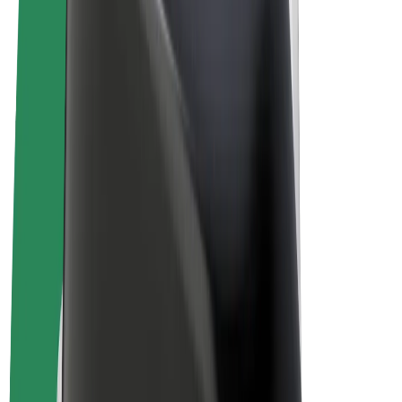
Vilkår og betingelser
Personvern
Informasjonskapsler
© 2026 Bolt Technology OÜ
Produkter
Turer
Sparkesykler
Bolt Market
Bolt Food
Bolt Drive
Bolt for Business