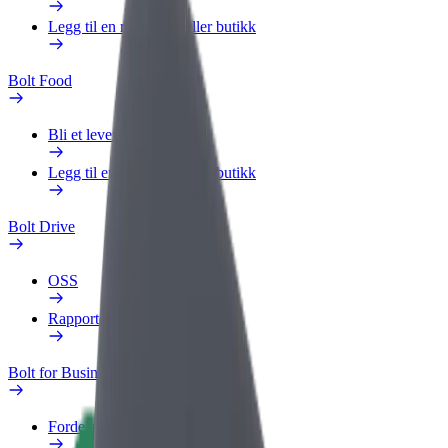
Legg til en restaurant eller butikk
Bolt Food
Bli et leveringsbud
Legg til en restaurant eller butikk
Bolt Drive
OSS
Rapporter et kjøretøy
Bolt for Business
Fordeler