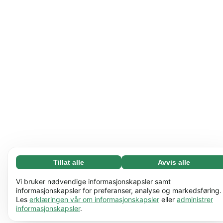
Tillat alle
Avvis alle
Nødvending (65)
Nødvendige informasjonskapsler bidrar til å gjøre
Les mer
Vi bruker nødvendige informasjonskapsler samt
nettstedet vårt nyttig ved å aktivere grunnleggende
informasjonskapsler for preferanser, analyse og markedsføring.
Les
erklæringen vår om informasjonskapsler
eller
administrer
funksjoner, for eksempel sidenavigering. Nettstedet
Preferanser (17)
informasjonskapsler
.
kan ikke fungere ordentlig uten disse
Preferanseinformasjonskapsler gjør at nettstedet vårt
Les mer
informasjonskapslene.
Lær mer