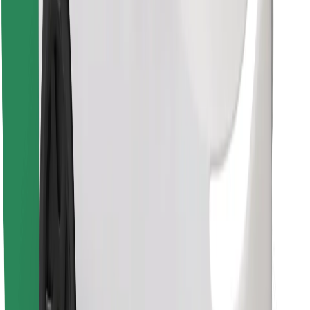
Finn yndlingsmaten din!
Last ned Bolt Food-appen