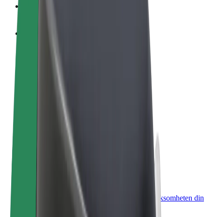
OSS
Bli en sjåfør
Tjen penger på egne vilkår
Bli et leveringsbud
Lever mat og få betalt ukentlig
Legg til en restaurant eller butikk
Nå ut til flere kunder og øk inntjeningen
Registrer deg som flåteeier
Legg til flåten din i Bolt og øk inntekten
Bolt for Business
Bolt-produkter og tjenester oppskalert for virksomheten din