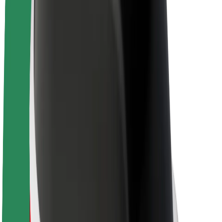
El-sykler
Bolt Pluss
Tjen med Bolt
Sjåfører
Sjåførinntekter
Leveringsbud
Inntekter for leveringsbud
Bolt Food-partnere
Flåter
Franchiser
Bedrift
Karrierer