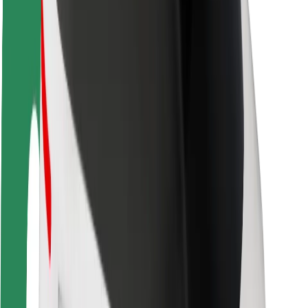
Om Bolt
Bærekraft hos Bolt
Prosjekt Zero
Blogg
Nyhetsrom
Retningslinjer for varemerke
Oppdrag
Investorrelasjoner
Ledelse
Merkevare
Media
Urban Fund
Sikkerhet