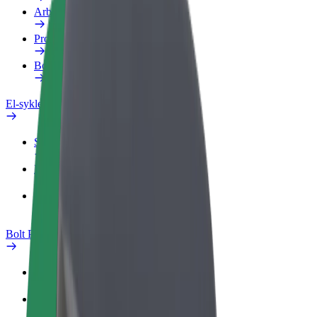
Arbeidsprofil
Produkter
Bolt Food for bedrifter
El-sykler
Sikkerhetslab
Rapporter et problem
OSS
Bolt Pluss
Fordeler
Slik blir du med