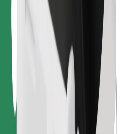
Sikkerhet for passasjer
Sjåførsikkerhet
Sikkerhet for sparkesykler
Sikkerhetslab
Byer
Steder
Byløsninger
Flyplasser
Bolt-ladestasjoner
Brukerstøtte
For passasjerer
For sjåfører