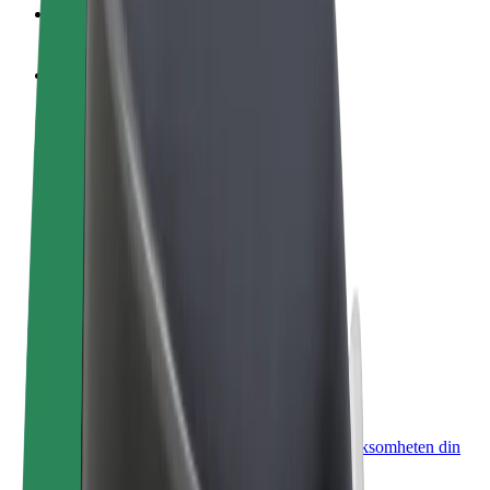
OSS
Bli en sjåfør
Tjen penger på egne vilkår
Bli et leveringsbud
Lever mat og få betalt ukentlig
Legg til en restaurant eller butikk
Nå ut til flere kunder og øk inntjeningen
Registrer deg som flåteeier
Legg til flåten din i Bolt og øk inntekten
Bolt for Business
Bolt-produkter og tjenester oppskalert for virksomheten din