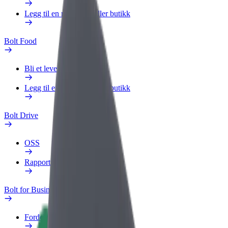
Legg til en restaurant eller butikk
Bolt Food
Bli et leveringsbud
Legg til en restaurant eller butikk
Bolt Drive
OSS
Rapporter et kjøretøy
Bolt for Business
Fordeler