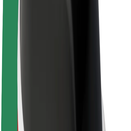
El-sykler
Bolt Pluss
Tjen med Bolt
Sjåfører
Sjåførinntekter
Leveringsbud
Inntekter for leveringsbud
Bolt Food-partnere
Flåter
Franchiser
Bedrift
Karrierer