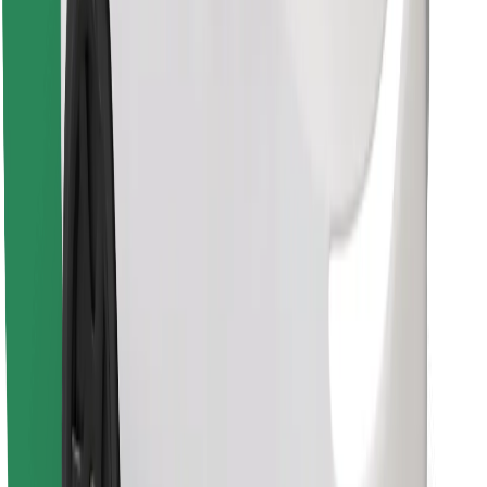
Finn yndlingsmaten din!
Last ned Bolt Food-appen