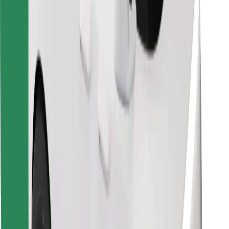
For leveringsbud
Bolt Food
For flåteeiere
For restauranter
Bolt for Business
Annet
Leverandører
Vilkår og betingelser
Informasjonskapsler
Sikkerhet
Få en tur på minutter!
Last ned Bolt-appen