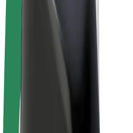
Vilkår og betingelser
Personvern
Informasjonskapsler
© 2026 Bolt Technology OÜ
Produkter
Turer
Sparkesykler
Bolt Market
Bolt Food
Bolt Drive
Bolt for Business