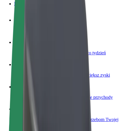
Baza wiedzy
Zostań kierowcą
Zarabiaj na swoich warunkach
Zostań dostawcą
Dostarczaj jedzenie i otrzymuj wypłatę co tydzień
Dodaj swoją restaurację lub sklep
Dotrzyj do większej liczby klientów i zwiększ zyski
Zarejestruj się jako właściciel floty
Dodaj swoją flotę do Bolt i zwiększ swoje przychody
Bolt for Business
Produkty i usługi Bolt odpowiadające potrzebom Twojej
firmy