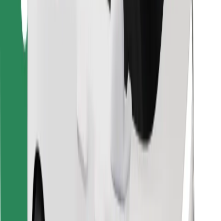
Znajdź swoje ulubione jedzenie!
Pobierz aplikację Bolt Food