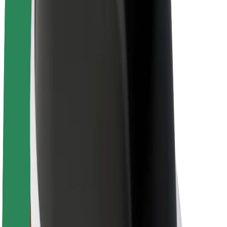
Kariera
O firmie Bolt
Zrównoważony rozwój w Bolt
Projekt Zero
Blog
Biuro prasowe
Wytyczne dotyczące marki
Misja
Relacje inwestorskie
Zespół zarządzający
Marka
Media
Fundusz Miejski
Bezpieczeństwo