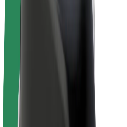
Bolt for Business
Rowery elektryczne
Bolt Plus
Zarabiaj z Bolt
Kierowcy
Zarobki kierowcy
Kurierzy
Zarobki kuriera
Partnerzy Bolt Food
Floty
Franczyza
O nas