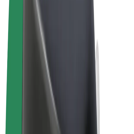
Ogólne Warunki
Prywatność
Pliki cookie
© 2026 Bolt Technology OÜ
Produkty
Przejazdy
Hulajnogi elektryczne
Bolt Market
Bolt Food
Bolt Drive