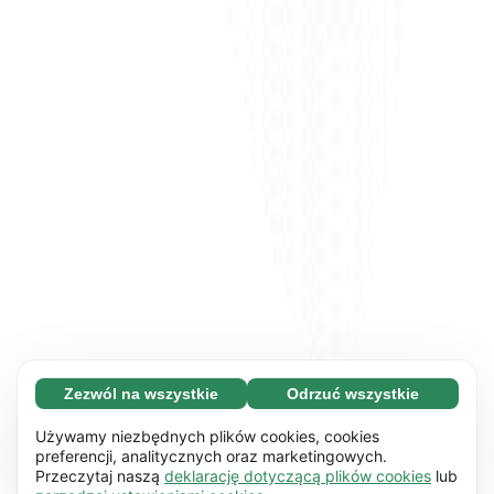
Zezwól na wszystkie
Odrzuć wszystkie
Konieczne (65)
Konieczne pliki cookie pomagają usprawnić
Dowiedz się więcej
Używamy niezbędnych plików cookies, cookies
działanie naszej strony internetowej i jej
preferencji, analitycznych oraz marketingowych.
Przeczytaj naszą
deklarację dotyczącą plików cookies
lub
podstawowych funkcji np. nawigacji strony.
Preferencyjne (17)