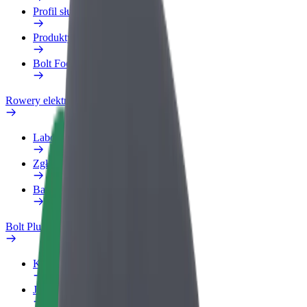
Profil służbowy
Produkty
Bolt Food dla firm
Rowery elektryczne
Laboratorium bezpieczeństwa
Zgłoś problem
Baza wiedzy
Bolt Plus
Korzyści
Jak dołączyć