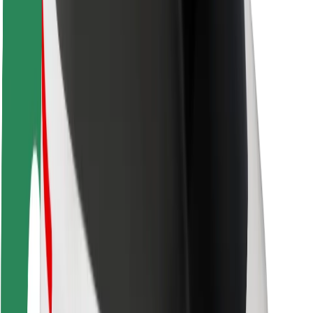
Bezpieczeństwo pasażerów
Bezpieczeństwo kierowców
Bezpieczna jazda na hulajnogach
Laboratorium bezpieczeństwa
Miasta
Lokalizacje
Rozwiązania dla miast
Lotniska
Stacje ładowania Bolt
Pomoc
Dla pasażerów
Dla kierowców