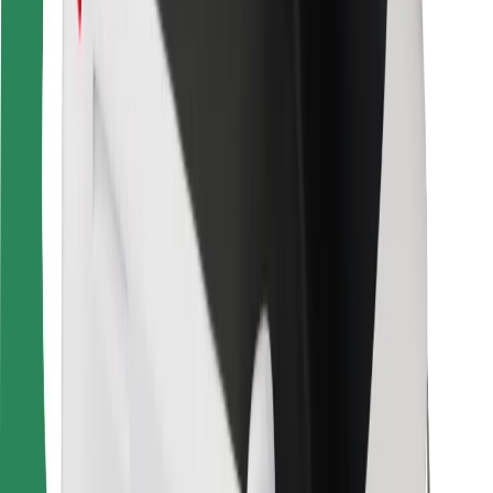
Dla dostawców
Bolt Food
Dla właścicieli floty
Dla restauracji
Bolt for Business
Inna
Dostawcy
Ogólne Warunki
Pliki cookie
Bezpieczeństwo
Zamów przejazd w kilka minut!
Pobierz aplikację Bolt