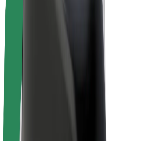
Rowery elektryczne
Bolt Plus
Zarabiaj z Bolt
Kierowcy
Zarobki kierowcy
Kurierzy
Zarobki kuriera
Partnerzy Bolt Food
Floty
Franczyza
O nas
Kariera
O firmie Bolt