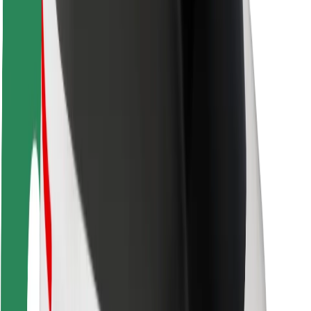
Bezpieczeństwo pasażerów
Bezpieczeństwo kierowców
Bezpieczna jazda na hulajnogach
Laboratorium bezpieczeństwa
Miasta
Lokalizacje
Rozwiązania dla miast
Lotniska
Stacje ładowania Bolt
Pomoc
Dla pasażerów
Dla kierowców
Dla dostawców