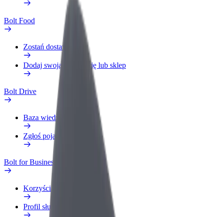
Bolt Food
Zostań dostawcą
Dodaj swoją restaurację lub sklep
Bolt Drive
Baza wiedzy
Zgłoś pojazd
Bolt for Business
Korzyści
Profil służbowy