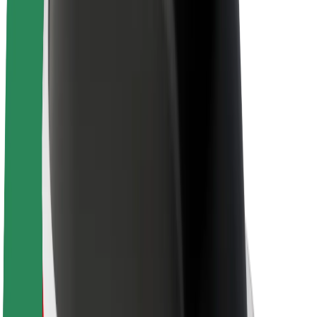
Zrównoważony rozwój w Bolt
Projekt Zero
Blog
Biuro prasowe
Wytyczne dotyczące marki
Misja
Relacje inwestorskie
Zespół zarządzający
Marka
Media
Fundusz Miejski
Bezpieczeństwo