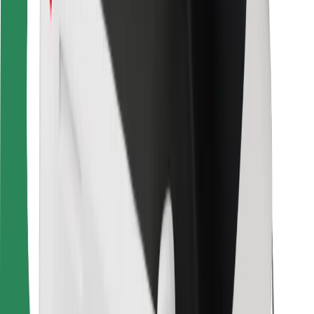
Bolt Food
Dla właścicieli floty
Dla restauracji
Bolt for Business
Inna
Dostawcy
Ogólne Warunki
Pliki cookie
Bezpieczeństwo
Zamów przejazd w kilka minut!
Pobierz aplikację Bolt
Znajdź swoje ulubione jedzenie!