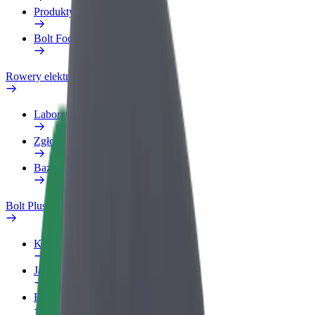
Produkty
Bolt Food dla firm
Rowery elektryczne
Laboratorium bezpieczeństwa
Zgłoś problem
Baza wiedzy
Bolt Plus
Korzyści
Jak dołączyć
Baza wiedzy