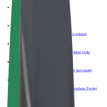
Zostań kierowcą
Zarabiaj na swoich warunkach
Zostań dostawcą
Dostarczaj jedzenie i otrzymuj wypłatę co tydzień
Dodaj swoją restaurację lub sklep
Dotrzyj do większej liczby klientów i zwiększ zyski
Zarejestruj się jako właściciel floty
Dodaj swoją flotę do Bolt i zwiększ swoje przychody
Bolt for Business
Produkty i usługi Bolt odpowiadające potrzebom Twojej
firmy