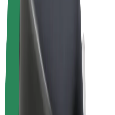
Ogólne Warunki
Prywatność
Pliki cookie
© 2026 Bolt Technology OÜ
Produkty
Przejazdy
Hulajnogi elektryczne
Bolt Market
Bolt Food
Bolt Drive
Bolt for Business