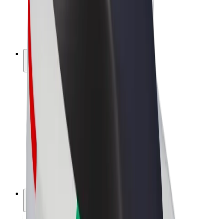
Bolt for Business
Rowery elektryczne
Bolt Plus
Zarabiaj z Bolt
Kierowcy
Zarobki kierowcy
Kurierzy
Zarobki kuriera
Partnerzy Bolt Food
Floty
Franczyza
O nas