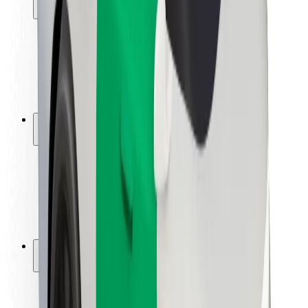
Bezpieczeństwo pasażerów
Bezpieczeństwo kierowców
Bezpieczna jazda na hulajnogach
Laboratorium bezpieczeństwa
Miasta
Lokalizacje
Rozwiązania dla miast
Lotniska
Stacje ładowania Bolt
Pomoc
Dla pasażerów
Dla kierowców