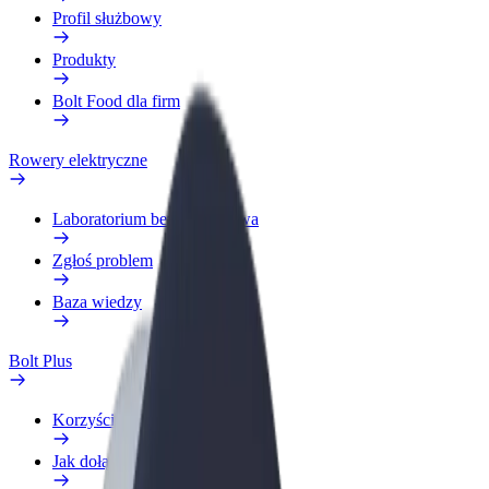
Profil służbowy
Produkty
Bolt Food dla firm
Rowery elektryczne
Laboratorium bezpieczeństwa
Zgłoś problem
Baza wiedzy
Bolt Plus
Korzyści
Jak dołączyć