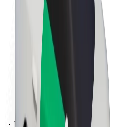
Kariera
O firmie Bolt
Zrównoważony rozwój w Bolt
Projekt Zero
Blog
Biuro prasowe
Wytyczne dotyczące marki
Misja
Relacje inwestorskie
Zespół zarządzający
Marka
Media
Fundusz Miejski
Bezpieczeństwo