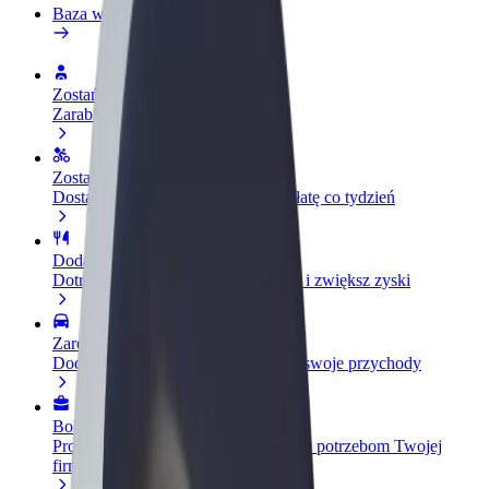
Baza wiedzy
Zostań kierowcą
Zarabiaj na swoich warunkach
Zostań dostawcą
Dostarczaj jedzenie i otrzymuj wypłatę co tydzień
Dodaj swoją restaurację lub sklep
Dotrzyj do większej liczby klientów i zwiększ zyski
Zarejestruj się jako właściciel floty
Dodaj swoją flotę do Bolt i zwiększ swoje przychody
Bolt for Business
Produkty i usługi Bolt odpowiadające potrzebom Twojej
firmy