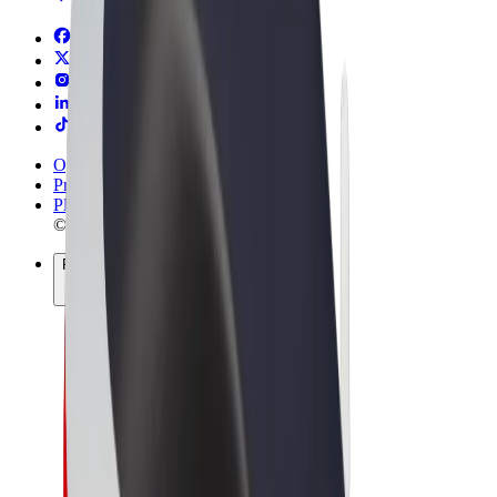
Ogólne Warunki
Prywatność
Pliki cookie
© 2026 Bolt Technology OÜ
Produkty
Przejazdy
Hulajnogi elektryczne
Bolt Market
Bolt Food
Bolt Drive