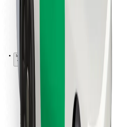
Dla dostawców
Bolt Food
Dla właścicieli floty
Dla restauracji
Bolt for Business
Inna
Dostawcy
Ogólne Warunki
Pliki cookie
Bezpieczeństwo
Zamów przejazd w kilka minut!
Pobierz aplikację Bolt