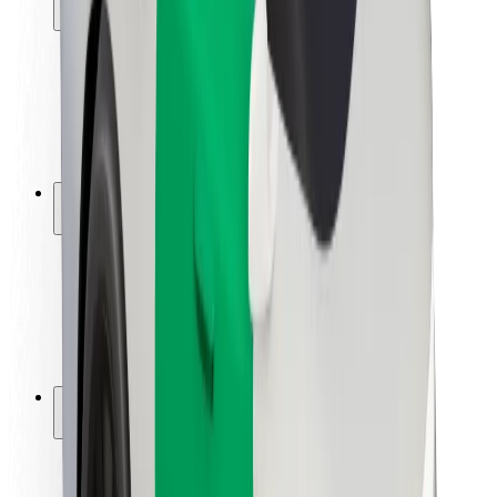
Bezpieczeństwo pasażerów
Bezpieczeństwo kierowców
Bezpieczna jazda na hulajnogach
Laboratorium bezpieczeństwa
Miasta
Lokalizacje
Rozwiązania dla miast
Lotniska
Stacje ładowania Bolt
Pomoc
Dla pasażerów
Dla kierowców