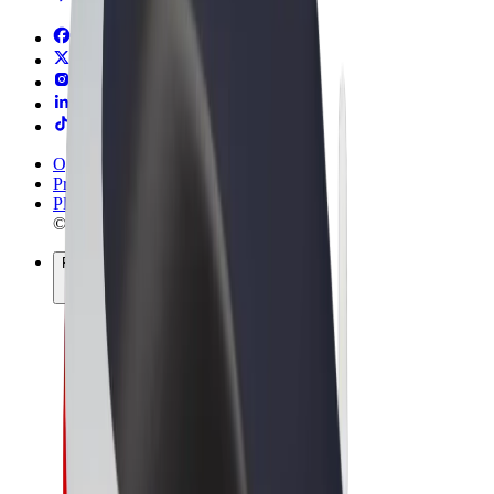
Ogólne Warunki
Prywatność
Pliki cookie
© 2026 Bolt Technology OÜ
Produkty
Przejazdy
Hulajnogi elektryczne
Bolt Market
Bolt Food
Bolt Drive