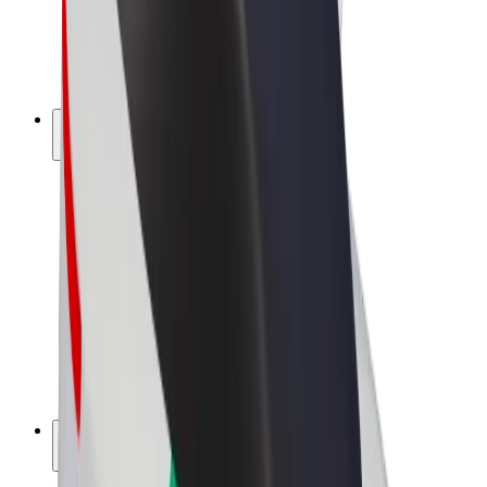
Bolt for Business
Rowery elektryczne
Bolt Plus
Zarabiaj z Bolt
Kierowcy
Zarobki kierowcy
Kurierzy
Zarobki kuriera
Partnerzy Bolt Food
Floty
Franczyza
O nas