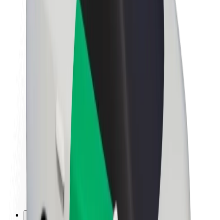
Kariera
O firmie Bolt
Zrównoważony rozwój w Bolt
Projekt Zero
Blog
Biuro prasowe
Wytyczne dotyczące marki
Misja
Relacje inwestorskie
Zespół zarządzający
Marka
Media
Fundusz Miejski
Bezpieczeństwo