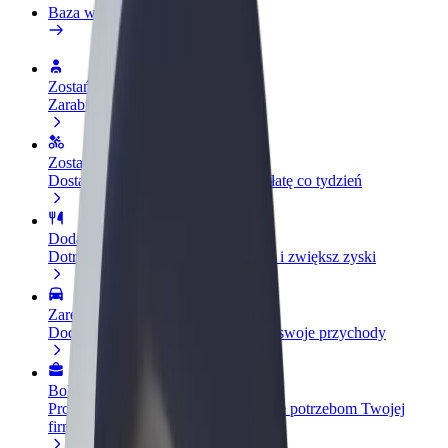
Baza wiedzy
Zostań kierowcą
Zarabiaj na swoich warunkach
Zostań dostawcą
Dostarczaj jedzenie i otrzymuj wypłatę co tydzień
Dodaj swoją restaurację lub sklep
Dotrzyj do większej liczby klientów i zwiększ zyski
Zarejestruj się jako właściciel floty
Dodaj swoją flotę do Bolt i zwiększ swoje przychody
Bolt for Business
Produkty i usługi Bolt odpowiadające potrzebom Twojej
firmy