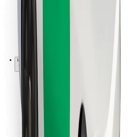
Dla dostawców
Bolt Food
Dla właścicieli floty
Dla restauracji
Bolt for Business
Inna
Dostawcy
Ogólne Warunki
Pliki cookie
Bezpieczeństwo
Zamów przejazd w kilka minut!
Pobierz aplikację Bolt