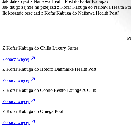
Najbardziej przystępna cenowo opcja dojazdu z Kofar Kabuga do N
Jak daleko jest z Naibawa Health Post do Kofar Kabuga?
Naibawa Health Post znajduje się około 14,1 km od Kofar Kabuga.
Jak długo zajmie mi przejazd z Kofar Kabuga do Naibawa Health Po
Dojazd z Kofar Kabuga do Naibawa Health Post Keke zajmie ok. 24
Ile kosztuje przejazd z Kofar Kabuga do Naibawa Health Post?
Koszt przejazdu z Kofar Kabuga do Naibawa Health Post Keke wy
P
Z
Kofar Kabuga
do
Chilla Luxury Suites
Zobacz więcej
Z
Kofar Kabuga
do
Hotoro Danmarke Health Post
Zobacz więcej
Z
Kofar Kabuga
do
Coolio Restro Lounge & Club
Zobacz więcej
Z
Kofar Kabuga
do
Omega Pool
Zobacz więcej