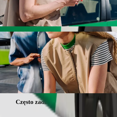
Post z Bolt
t w jak najlepszej cenie. Podróż zajmie ok. 24 min, a jego cena wyn
 do Naibawa Health Post
ą dla dziecka.
wierzętom.
e pojazdy dostępne dla wózków inwalidzkich (WAV).
iższej cenie z Bolt Basic.
Często zadawane pytania (FAQ)