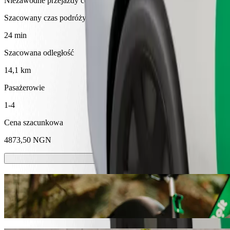
Niezawodne przejazdy codziennymi samochodami średniej wielkości
Szacowany czas podróży
24 min
Szacowana odległość
14,1 km
Pasażerowie
1-4
Cena szacunkowa
4873,50 NGN
Hulajnóg lub rowerów elektrycznych
Poruszaj się po Kano hulajnogami lub rowerami elektrycznymi
Pobierz aplikację Bolt