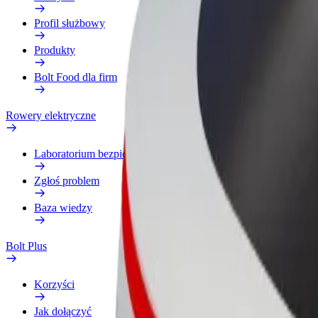
Profil służbowy
Produkty
Bolt Food dla firm
Rowery elektryczne
Laboratorium bezpieczeństwa
Zgłoś problem
Baza wiedzy
Bolt Plus
Korzyści
Jak dołączyć