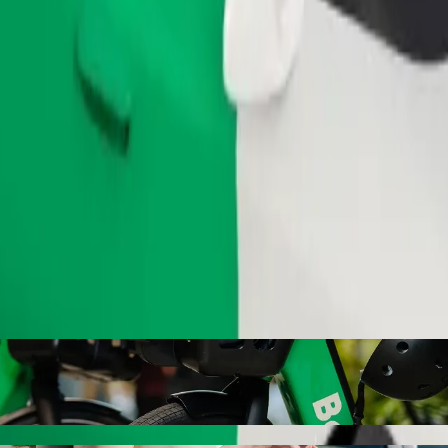
.
Zamów przejazd