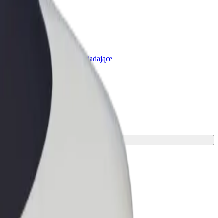
olt for Business
rodukty i usługi Bolt odpowiadające
potrzebom Twojej firmy
ny środek transportu.