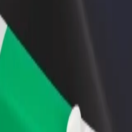
 swoją restaurację lub sklep
Zarejestruj się jako właściciel floty
B
yj do większej liczby klientów
Dodaj swoją flotę do Bolt i zwiększ
P
ększ zyski
swoje przychody
st
ealth Post? Zapoznaj się z naszymi usługami i znajdź dla siebie ideal
Pobierz Bolt Food