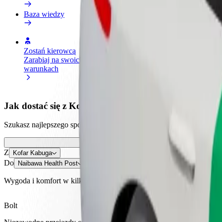
Baza wiedzy
Zostań kierowcą
Zostań dostawcą
Dodaj
Zarabiaj na swoich
Dostarczaj jedzenie i otrzymuj
Dotrz
warunkach
wypłatę co tydzień
i zwi
Jak dostać się z Kofar Kabuga do Naibawa Health Po
Szukasz najlepszego sposobu na dotarcie z Kofar Kabuga do Naibawa H
Z
Kofar Kabuga
Do
Naibawa Health Post
Wygoda i komfort w kilku kliknięciach!
Bolt