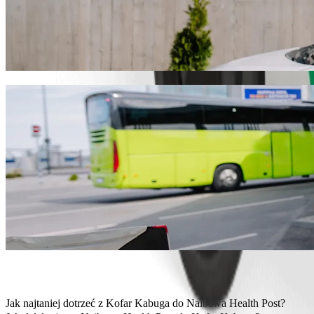
Pojedź z Kofar Kabuga do Naibawa Health 
Zalecamy przejazd Bolt, jeśli chcesz dotrzeć do Naibawa Health Pos
Ciebie idealny pojazd.
Pobierz aplikację Bolt
Usługi Bolt, aby dojechać z Kofar Kabuga
Dużo bagażu? Zarezerwuj vany XL, które pomieszczą do 6 osób.
Chcesz dojechać ze stylem? Wypróbuj samochody premium Bolt.
Podróżujesz z dziećmi? Zamów przejazd samochodem z podstawk
Twój pupil jedzie z Tobą? Wypróbuj nasze przejazdy przyjazne z
Potrzebujesz dodatkowej pomocy? Nasza kategoria Assist oferuj
Niedrogie przejazdy? Skorzystaj z kompaktowych samochodów w n
Pobierz aplikację Bolt
Jak najtaniej dotrzeć z Kofar Kabuga do Naibawa Health Post?