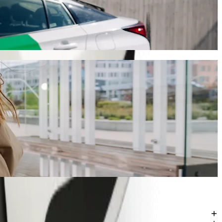
iesie ok. 3839,60 NGN NGN. Bez względu na okazję, znajdziemy dla