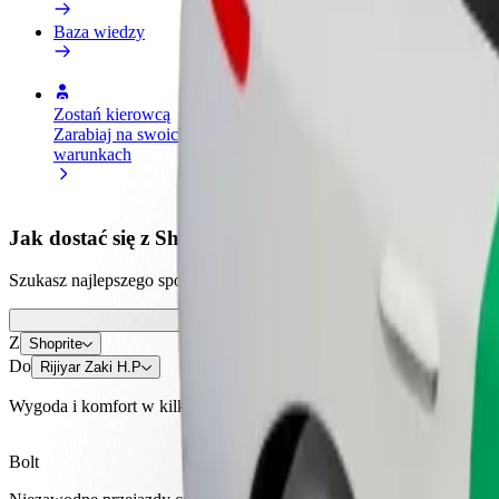
Baza wiedzy
Zostań kierowcą
Zostań dostawcą
Dodaj
Zarabiaj na swoich
Dostarczaj jedzenie i otrzymuj
Dotrz
warunkach
wypłatę co tydzień
i zwi
Jak dostać się z Shoprite do Rijiyar Zaki H.P
Szukasz najlepszego sposobu na dotarcie z Shoprite do Rijiyar Zaki H
Z
Shoprite
Do
Rijiyar Zaki H.P
Wygoda i komfort w kilku kliknięciach!
Bolt