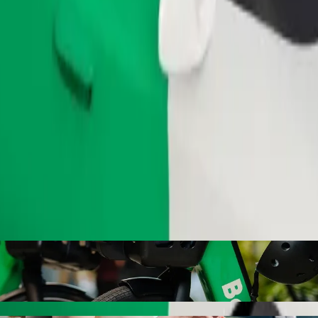
.
Zamów przejazd