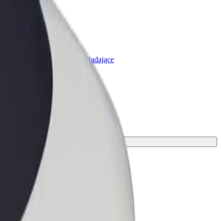
olt for Business
rodukty i usługi Bolt odpowiadające
potrzebom Twojej firmy
transportu.