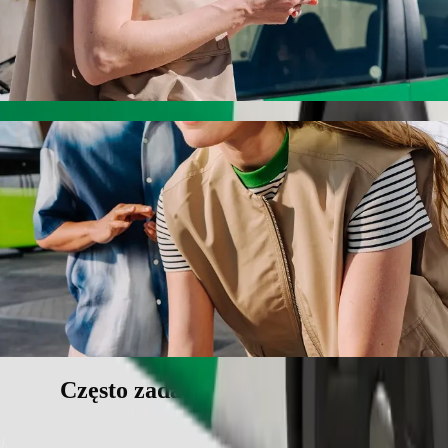
lt
 jak najlepszej cenie. Podróż zajmie ok. 20 min, a jego cena wyniesie
jiyar Zaki H.P
ą dla dziecka.
wierzętom.
e pojazdy dostępne dla wózków inwalidzkich (WAV).
iższej cenie z Bolt Basic.
Często zadawane pytania (FAQ)