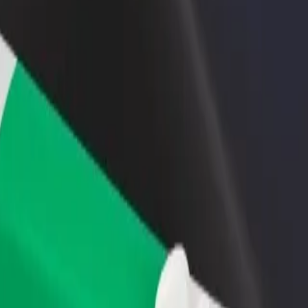
 swoją restaurację lub sklep
Zarejestruj się jako właściciel floty
B
yj do większej liczby klientów
Dodaj swoją flotę do Bolt i zwiększ
P
ększ zyski
swoje przychody
.P? Zapoznaj się z naszymi usługami i znajdź dla siebie idealny środek 
Pobierz Bolt Food