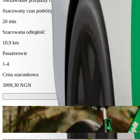
Niezawodne przejazdy codziennymi samochodami średniej wielkości
Szacowany czas podróży
20 min
Szacowana odległość
10,9 km
Pasażerowie
1-4
Cena szacunkowa
3999,30 NGN
Hulajnóg lub rowerów elektrycznych
Poruszaj się po Kano hulajnogami lub rowerami elektrycznymi
Pobierz aplikację Bolt