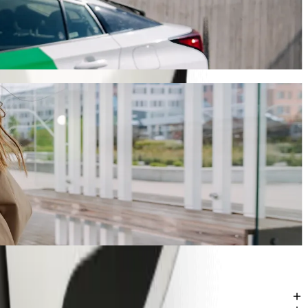
 ok. 3198,70 NGN NGN. Bez względu na okazję, znajdziemy dla Ciebie