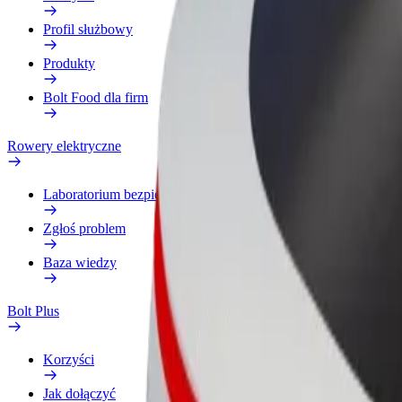
Profil służbowy
Produkty
Bolt Food dla firm
Rowery elektryczne
Laboratorium bezpieczeństwa
Zgłoś problem
Baza wiedzy
Bolt Plus
Korzyści
Jak dołączyć