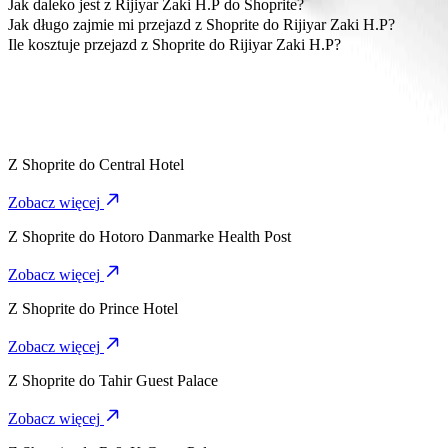
Najbardziej przystępna cenowo opcja dojazdu z Shoprite do Rijiya
Jak daleko jest z Rijiyar Zaki H.P do Shoprite?
Rijiyar Zaki H.P znajduje się około 10,9 km od Shoprite.
Jak długo zajmie mi przejazd z Shoprite do Rijiyar Zaki H.P?
Dojazd z Shoprite do Rijiyar Zaki H.P Keke zajmie ok. 20 min.
Ile kosztuje przejazd z Shoprite do Rijiyar Zaki H.P?
Koszt przejazdu z Shoprite do Rijiyar Zaki H.P Keke wyniesie ok
Z
Shoprite
do
Central Hotel
Zobacz więcej
Z
Shoprite
do
Hotoro Danmarke Health Post
Zobacz więcej
Z
Shoprite
do
Prince Hotel
Zobacz więcej
Z
Shoprite
do
Tahir Guest Palace
Zobacz więcej