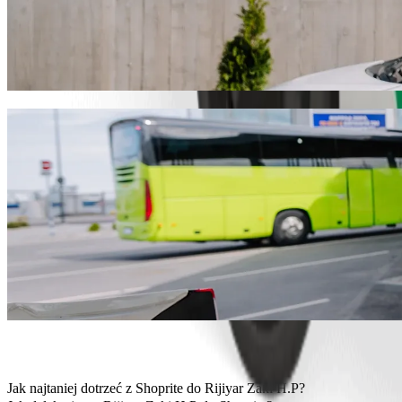
Pojedź z Shoprite do Rijiyar Zaki H.P z Bo
Zalecamy przejazd Bolt, jeśli chcesz dotrzeć do Rijiyar Zaki H.P w
idealny pojazd.
Pobierz aplikację Bolt
Usługi Bolt, aby dojechać z Shoprite do Ri
Dużo bagażu? Zarezerwuj vany XL, które pomieszczą do 6 osób.
Chcesz dojechać ze stylem? Wypróbuj samochody premium Bolt.
Podróżujesz z dziećmi? Zamów przejazd samochodem z podstawk
Twój pupil jedzie z Tobą? Wypróbuj nasze przejazdy przyjazne z
Potrzebujesz dodatkowej pomocy? Nasza kategoria Assist oferuj
Niedrogie przejazdy? Skorzystaj z kompaktowych samochodów w n
Pobierz aplikację Bolt
Jak najtaniej dotrzeć z Shoprite do Rijiyar Zaki H.P?