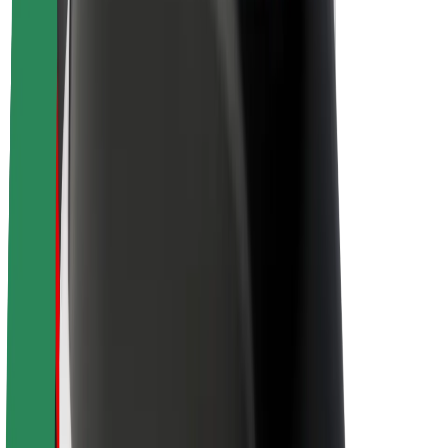
Sobre a Bolt
Sustentabilidade na Bolt
Projeto Zero
Blog
Sala de imprensa
Diretrizes da marca
Missão
Relações com investidores
Liderança
Marca
Imprensa
Fundo Urbano
Segurança