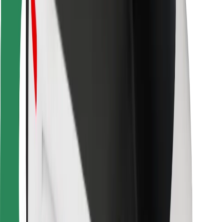
Para estafetas
Bolt Food
Para gestores de frota
Para restaurantes
Bolt for Business
Outros
Fornecedores
Termos & Condições
Cookies
Segurança
Uma viagem em poucos minutos!
Instalar app da Bolt