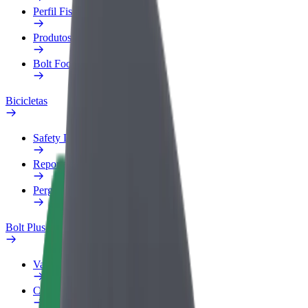
Perfil Fiscal
Produtos
Bolt Food para empresas
Bicicletas
Safety Lab
Reportar problema
Perguntas Frequentes
Bolt Plus
Vantagens
Como subscrever