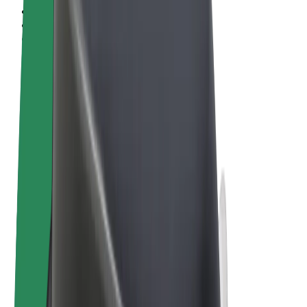
Termos & Condições
Privacidade
Cookies
© 2026 Bolt Technology OÜ
Produtos
Viagens
Trotinetes
Bolt Market
Bolt Food
Bolt Drive
Bolt for Business