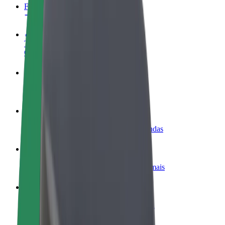
FAQ
Torne-se motorista
Ganhe dinheiro quando quiser
Registe a sua frota de estafetas
Ganhe dinheiro a entregar refeições
Adicione um restaurante ou loja
Chegue a mais clientes e aumente as vendas
Registe-se como gestor de frota
Adicione a sua frota à Bolt para ganhar mais
Bolt for Business
Produtos da Bolt ajustados à sua empresa