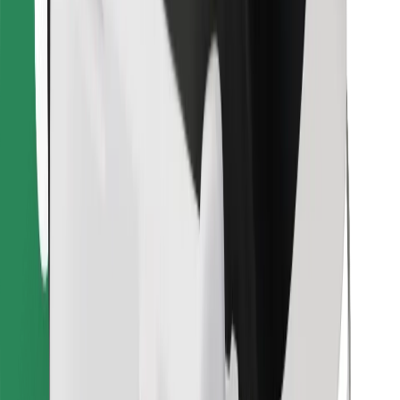
Encontra o teu prato favorito!
Instalar app da Bolt Food