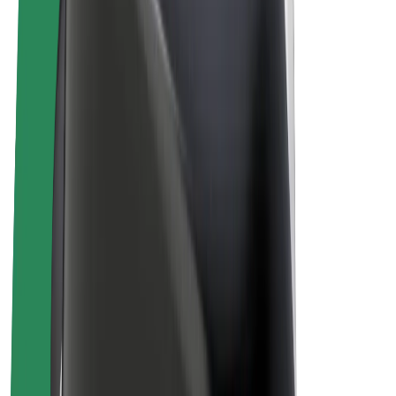
Bicicletas
Bolt Plus
Ganhe com a Bolt
Motoristas
Ganhos de motorista
Estafetas
Ganhos de estafeta
Comerciantes Bolt Food
Frotas
Franchises
Empresa
Carreiras