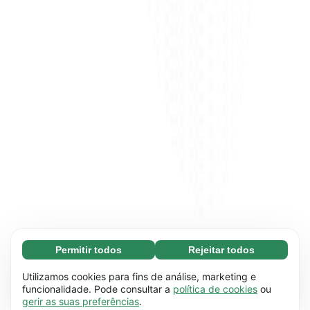
Permitir todos
Rejeitar todos
Essenciais (65)
Os cookies essenciais facilitam a navegação no
Saber mais
Utilizamos cookies para fins de análise, marketing e
site através da ativação de funções básicas,
funcionalidade. Pode consultar a
política de cookies
ou
gerir as suas preferências
.
como a navegação na página, por exemplo. O