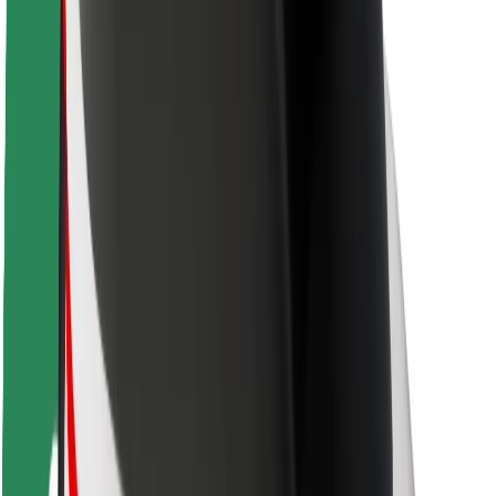
Segurança dos passageiros
Segurança dos motoristas
Segurança das trotinetes
Safety Lab
Cidades
Localizações
Soluções para as cidades
Aeroportos
Estações de carregamento da Bolt
Ajuda
Para passageiros
Para motoristas