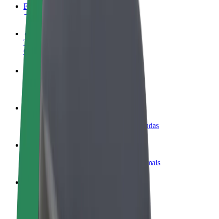
FAQ
Torne-se motorista
Ganhe dinheiro quando quiser
Registe a sua frota de estafetas
Ganhe dinheiro a entregar refeições
Adicione um restaurante ou loja
Chegue a mais clientes e aumente as vendas
Registe-se como gestor de frota
Adicione a sua frota à Bolt para ganhar mais
Bolt for Business
Produtos da Bolt ajustados à sua empresa