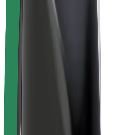
Bicicletas
Bolt Plus
Ganhe com a Bolt
Motoristas
Ganhos de motorista
Estafetas
Ganhos de estafeta
Comerciantes Bolt Food
Frotas
Franchises
Empresa
Carreiras