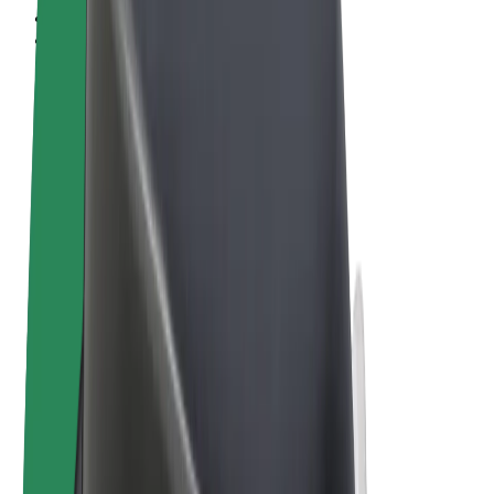
Termos & Condições
Privacidade
Cookies
© 2026 Bolt Technology OÜ
Produtos
Viagens
Trotinetes
Bolt Market
Bolt Food
Bolt Drive
Bolt for Business