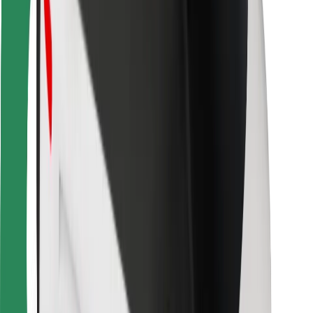
Para estafetas
Bolt Food
Para gestores de frota
Para restaurantes
Bolt for Business
Outros
Fornecedores
Termos & Condições
Cookies
Segurança
Uma viagem em poucos minutos!
Instalar app da Bolt