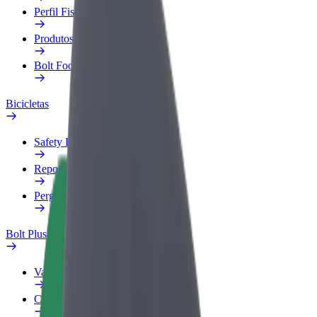
Perfil Fiscal
Produtos
Bolt Food para empresas
Bicicletas
Safety Lab
Reportar problema
Perguntas Frequentes
Bolt Plus
Vantagens
Como subscrever