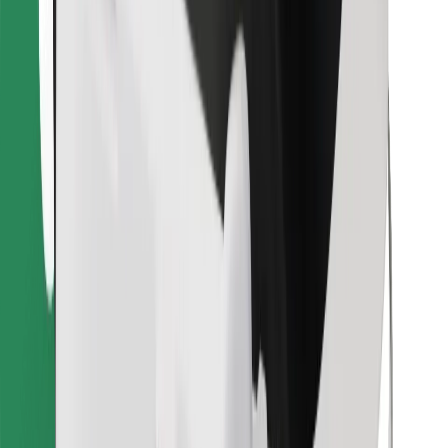
Encontra o teu prato favorito!
Instalar app da Bolt Food