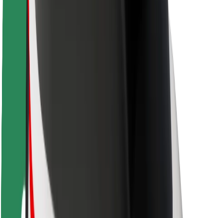
Segurança dos passageiros
Segurança dos motoristas
Segurança das trotinetes
Safety Lab
Cidades
Localizações
Soluções para as cidades
Aeroportos
Estações de carregamento da Bolt
Ajuda
Para passageiros
Para motoristas