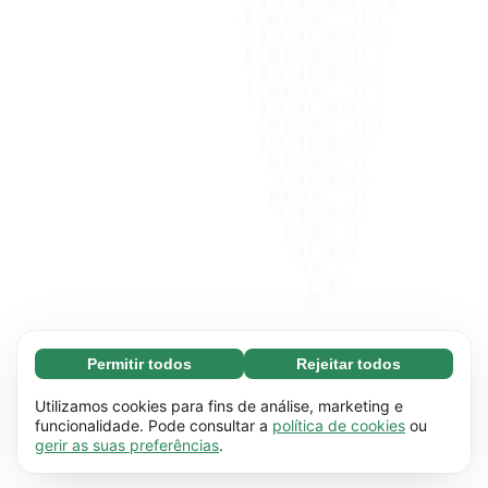
Permitir todos
Rejeitar todos
Essenciais (65)
Os cookies essenciais facilitam a navegação no
Saber mais
Utilizamos cookies para fins de análise, marketing e
site através da ativação de funções básicas,
funcionalidade. Pode consultar a
política de cookies
ou
gerir as suas preferências
.
como a navegação na página, por exemplo. O
Preferenciais (17)
site não funciona devidamente sem estes
Os cookies preferenciais permitem que o site
Saber mais