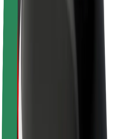
Sobre a Bolt
Sustentabilidade na Bolt
Projeto Zero
Blog
Sala de imprensa
Diretrizes da marca
Missão
Relações com investidores
Liderança
Marca
Imprensa
Fundo Urbano
Segurança