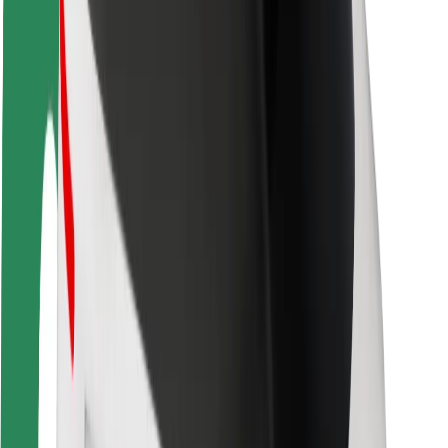
Segurança dos passageiros
Segurança dos motoristas
Segurança das trotinetes
Safety Lab
Cidades
Localizações
Soluções para as cidades
Aeroportos
Estações de carregamento da Bolt
Ajuda
Para passageiros
Para motoristas