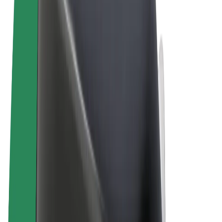
Termos & Condições
Privacidade
Cookies
© 2026 Bolt Technology OÜ
Produtos
Viagens
Trotinetes
Bolt Market
Bolt Food
Bolt Drive
Bolt for Business