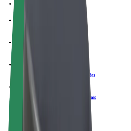
FAQ
Torne-se motorista
Ganhe dinheiro quando quiser
Registe a sua frota de estafetas
Ganhe dinheiro a entregar refeições
Adicione um restaurante ou loja
Chegue a mais clientes e aumente as vendas
Registe-se como gestor de frota
Adicione a sua frota à Bolt para ganhar mais
Bolt for Business
Produtos da Bolt ajustados à sua empresa