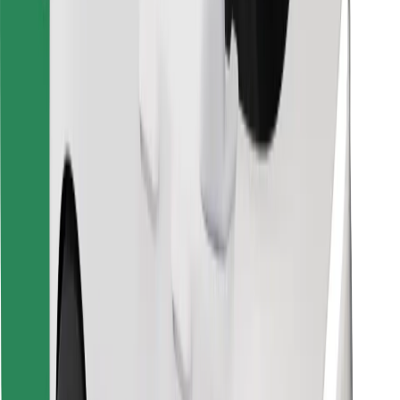
Encontra o teu prato favorito!
Instalar app da Bolt Food