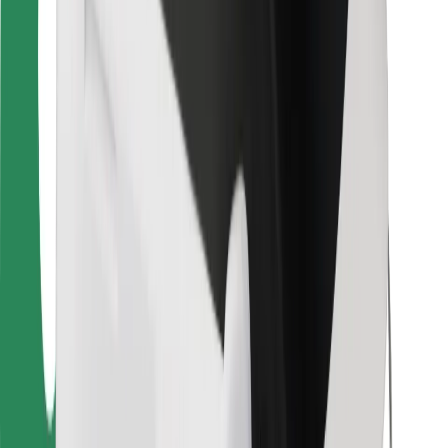
Para estafetas
Bolt Food
Para gestores de frota
Para restaurantes
Bolt for Business
Outros
Fornecedores
Termos & Condições
Cookies
Segurança
Uma viagem em poucos minutos!
Instalar app da Bolt