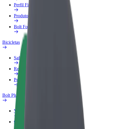
Perfil Fiscal
Produtos
Bolt Food para empresas
Bicicletas
Safety Lab
Reportar problema
Perguntas Frequentes
Bolt Plus
Vantagens
Como subscrever