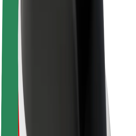
Sobre a Bolt
Sustentabilidade na Bolt
Projeto Zero
Blog
Sala de imprensa
Diretrizes da marca
Missão
Relações com investidores
Liderança
Marca
Imprensa
Fundo Urbano
Segurança