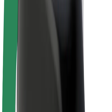
Bicicletas
Bolt Plus
Ganhe com a Bolt
Motoristas
Ganhos de motorista
Estafetas
Ganhos de estafeta
Comerciantes Bolt Food
Frotas
Franchises
Empresa
Carreiras