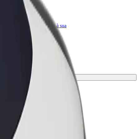
Bolt for Business
ar
Produtos da Bolt ajustados à sua
empresa
ais adequada à tua viagem.