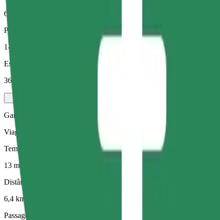
6,4 km
Passageiros
1-4
Estimativa de preço
36,40 RON
Gama Elétrica
Viagens eficientes em veículos híbridos e elétricos
Tempo de viagem previsto
13 min
Distância prevista
6,4 km
Passageiros