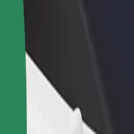
one um restaurante ou loja
Registe-se como gestor de frota
e a mais clientes e aumente as
Adicione a sua frota à Bolt para ganh
as
mais
 Cluj-Napoca Sos? Explora os nossos serviços e descobre a solução m
Instalar app