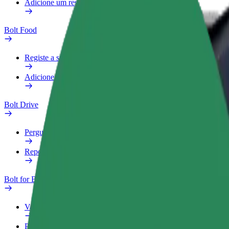
Adicione um restaurante ou loja
Bolt Food
Registe a sua frota
Adicione um restaurante ou loja
Bolt Drive
Perguntas Frequentes
Reportar um veículo
Bolt for Business
Vantagens
Perfil Fiscal