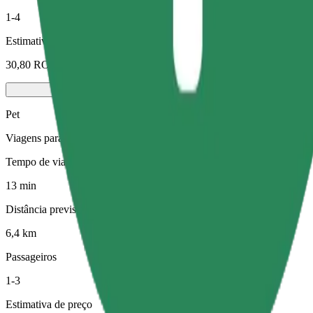
1-4
Estimativa de preço
30,80 RON
Pet
Viagens para ti e para o teu animal de estimação. Os cães têm de usa
Tempo de viagem previsto
13 min
Distância prevista
6,4 km
Passageiros
1-3
Estimativa de preço