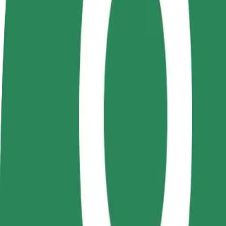
Torne-se motorista
Registe a sua frota de estafetas
Adici
Ganhe dinheiro quando
Ganhe dinheiro a entregar
Chegu
quiser
refeições
vend
Como ir de Unirii Square a VIVO! Cluj-Napoca Sos
À procura da melhor forma de fazer o percurso Unirii Square—VIVO!
De
Unirii Square
Para
VIVO! Cluj-Napoca Sos
Conveniência e conforto a poucos cliques de distância!
Bolt
Viagens confiáveis em carros médios do dia a dia.
Tempo de viagem previsto