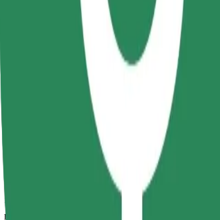
13 min
Distância prevista
6,4 km
Passageiros
1-4
Estimativa de preço
31,50 RON
Comfort
Carros maiores com mais arrumação e espaço para pernas
Tempo de viagem previsto
13 min
Distância prevista