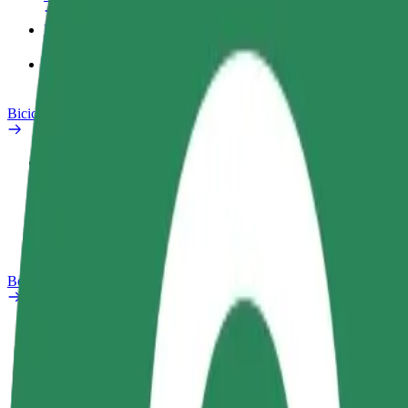
Produtos
Bolt Food para empresas
Bicicletas
Safety Lab
Reportar problema
Perguntas Frequentes
Bolt Plus
Vantagens
Como subscrever
FAQ