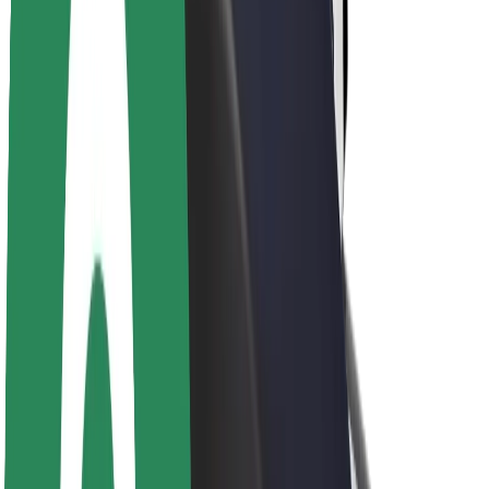
Sustentabilidade na Bolt
Projeto Zero
Blog
Sala de imprensa
Diretrizes da marca
Missão
Relações com investidores
Liderança
Marca
Imprensa
Fundo Urbano
Segurança
Segurança dos passageiros