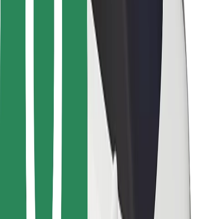
Bolt Food
Para gestores de frota
Para restaurantes
Bolt for Business
Outros
Fornecedores
Termos & Condições
Cookies
Segurança
Uma viagem em poucos minutos!
Instalar app da Bolt
Encontra o teu prato favorito!