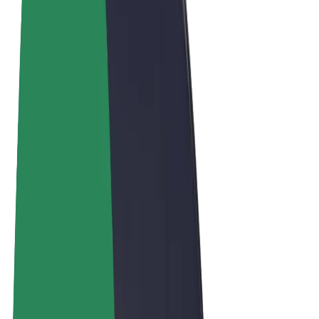
Termos & Condições
Privacidade
Cookies
© 2026 Bolt Technology OÜ
Produtos
Viagens
Trotinetes
Bolt Market
Bolt Food
Bolt Drive
Bolt for Business
Bicicletas