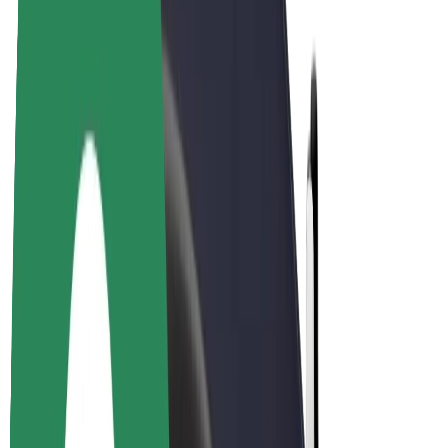
Bolt Plus
Ganhe com a Bolt
Motoristas
Ganhos de motorista
Estafetas
Ganhos de estafeta
Comerciantes Bolt Food
Frotas
Franchises
Empresa
Carreiras
Sobre a Bolt