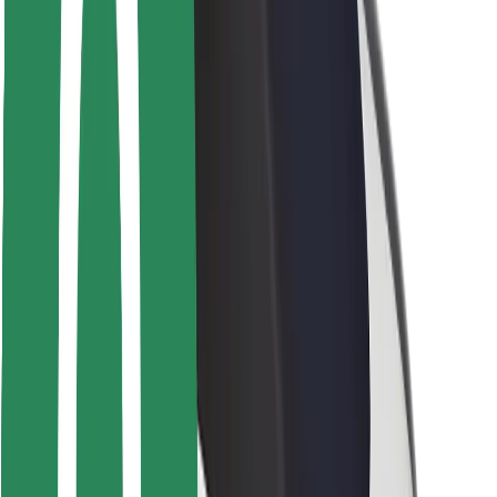
Segurança dos motoristas
Segurança das trotinetes
Safety Lab
Cidades
Localizações
Soluções para as cidades
Aeroportos
Estações de carregamento da Bolt
Ajuda
Para passageiros
Para motoristas
Para estafetas