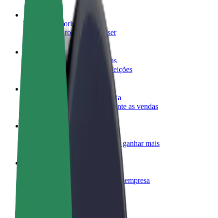
Torne-se motorista
Ganhe dinheiro quando quiser
Registe a sua frota de estafetas
Ganhe dinheiro a entregar refeições
Adicione um restaurante ou loja
Chegue a mais clientes e aumente as vendas
Registe-se como gestor de frota
Adicione a sua frota à Bolt para ganhar mais
Bolt for Business
Produtos da Bolt ajustados à sua empresa