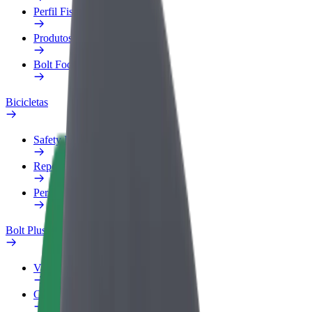
Perfil Fiscal
Produtos
Bolt Food para empresas
Bicicletas
Safety Lab
Reportar problema
Perguntas Frequentes
Bolt Plus
Vantagens
Como subscrever