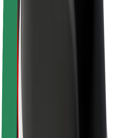
Sobre a Bolt
Sustentabilidade na Bolt
Projeto Zero
Blog
Sala de imprensa
Diretrizes da marca
Missão
Relações com investidores
Liderança
Marca
Imprensa
Fundo Urbano
Segurança