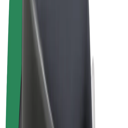
Termos & Condições
Privacidade
Cookies
© 2026 Bolt Technology OÜ
Produtos
Viagens
Trotinetes
Bolt Market
Bolt Food
Bolt Drive
Bolt for Business