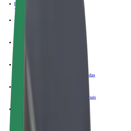
FAQ
Torne-se motorista
Ganhe dinheiro quando quiser
Registe a sua frota de estafetas
Ganhe dinheiro a entregar refeições
Adicione um restaurante ou loja
Chegue a mais clientes e aumente as vendas
Registe-se como gestor de frota
Adicione a sua frota à Bolt para ganhar mais
Bolt for Business
Produtos da Bolt ajustados à sua empresa