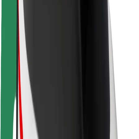
Segurança dos passageiros
Segurança dos motoristas
Segurança das trotinetes
Safety Lab
Cidades
Localizações
Soluções para as cidades
Aeroportos
Estações de carregamento da Bolt
Ajuda
Para passageiros
Para motoristas