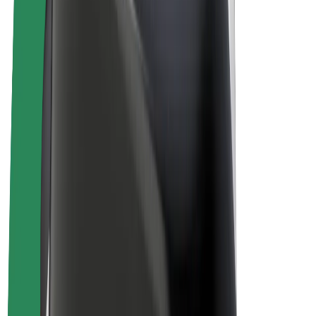
Bicicletas
Bolt Plus
Ganhe com a Bolt
Motoristas
Ganhos de motorista
Estafetas
Ganhos de estafeta
Comerciantes Bolt Food
Frotas
Franchises
Empresa
Carreiras