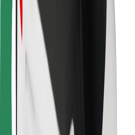
Para estafetas
Bolt Food
Para gestores de frota
Para restaurantes
Bolt for Business
Outros
Fornecedores
Termos & Condições
Cookies
Segurança
Uma viagem em poucos minutos!
Instalar app da Bolt