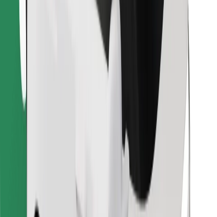
Encontra o teu prato favorito!
Instalar app da Bolt Food