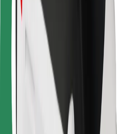
Para estafetas
Bolt Food
Para gestores de frota
Para restaurantes
Bolt for Business
Outros
Fornecedores
Termos & Condições
Cookies
Segurança
Uma viagem em poucos minutos!
Instalar app da Bolt