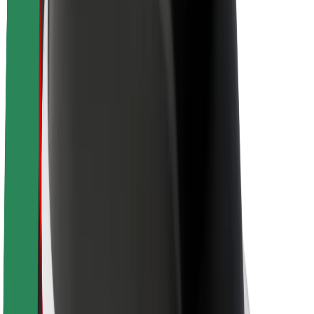
Sobre a Bolt
Sustentabilidade na Bolt
Projeto Zero
Blog
Sala de imprensa
Diretrizes da marca
Missão
Relações com investidores
Liderança
Marca
Imprensa
Fundo Urbano
Segurança