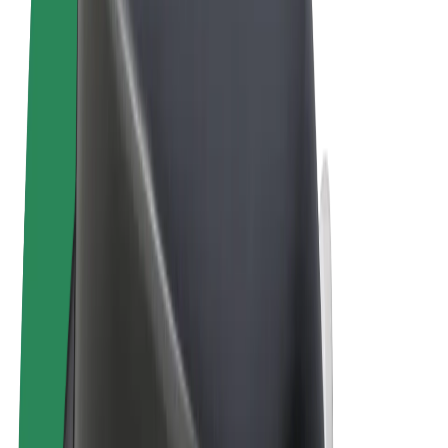
Termos & Condições
Privacidade
Cookies
© 2026 Bolt Technology OÜ
Produtos
Viagens
Trotinetes
Bolt Market
Bolt Food
Bolt Drive
Bolt for Business