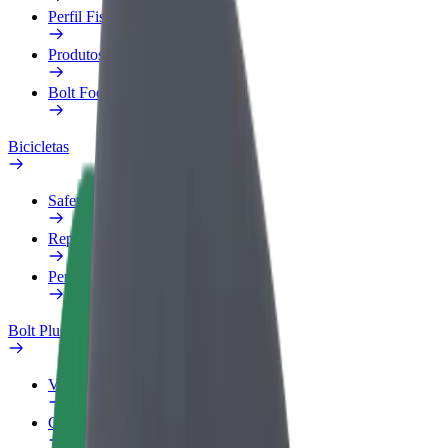
Perfil Fiscal
Produtos
Bolt Food para empresas
Bicicletas
Safety Lab
Reportar problema
Perguntas Frequentes
Bolt Plus
Vantagens
Como subscrever