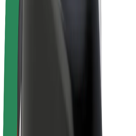
Bicicletas
Bolt Plus
Ganhe com a Bolt
Motoristas
Ganhos de motorista
Estafetas
Ganhos de estafeta
Comerciantes Bolt Food
Frotas
Franchises
Empresa
Carreiras