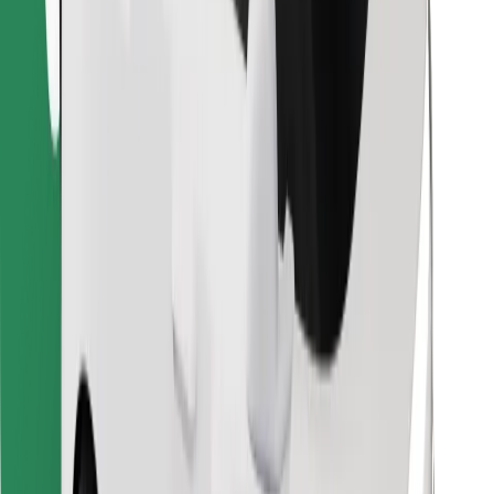
Encontra o teu prato favorito!
Instalar app da Bolt Food