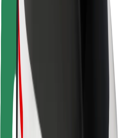
Segurança dos passageiros
Segurança dos motoristas
Segurança das trotinetes
Safety Lab
Cidades
Localizações
Soluções para as cidades
Aeroportos
Estações de carregamento da Bolt
Ajuda
Para passageiros
Para motoristas