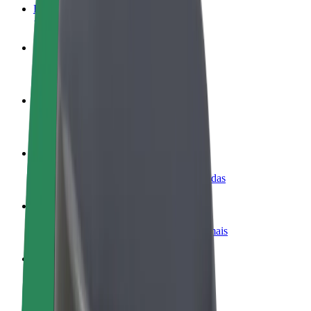
FAQ
Torne-se motorista
Ganhe dinheiro quando quiser
Registe a sua frota de estafetas
Ganhe dinheiro a entregar refeições
Adicione um restaurante ou loja
Chegue a mais clientes e aumente as vendas
Registe-se como gestor de frota
Adicione a sua frota à Bolt para ganhar mais
Bolt for Business
Produtos da Bolt ajustados à sua empresa