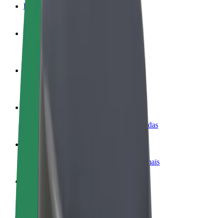
FAQ
Torne-se motorista
Ganhe dinheiro quando quiser
Registe a sua frota de estafetas
Ganhe dinheiro a entregar refeições
Adicione um restaurante ou loja
Chegue a mais clientes e aumente as vendas
Registe-se como gestor de frota
Adicione a sua frota à Bolt para ganhar mais
Bolt for Business
Produtos da Bolt ajustados à sua empresa