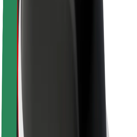
Sobre a Bolt
Sustentabilidade na Bolt
Projeto Zero
Blog
Sala de imprensa
Diretrizes da marca
Missão
Relações com investidores
Liderança
Marca
Imprensa
Fundo Urbano
Segurança