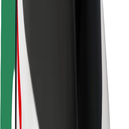
Segurança dos passageiros
Segurança dos motoristas
Segurança das trotinetes
Safety Lab
Cidades
Localizações
Soluções para as cidades
Aeroportos
Estações de carregamento da Bolt
Ajuda
Para passageiros
Para motoristas