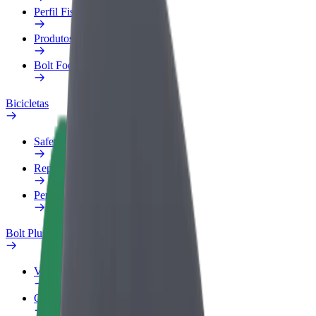
Perfil Fiscal
Produtos
Bolt Food para empresas
Bicicletas
Safety Lab
Reportar problema
Perguntas Frequentes
Bolt Plus
Vantagens
Como subscrever