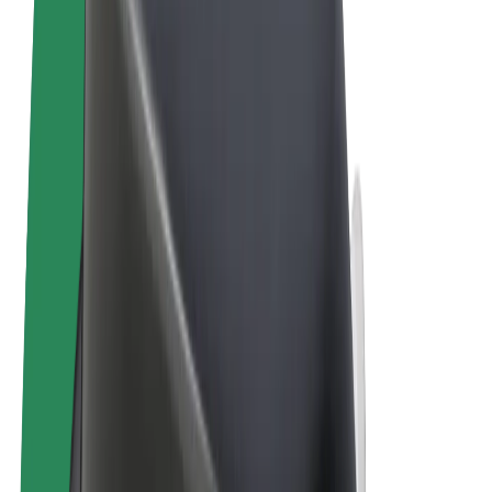
Termos & Condições
Privacidade
Cookies
© 2026 Bolt Technology OÜ
Produtos
Viagens
Trotinetes
Bolt Market
Bolt Food
Bolt Drive
Bolt for Business