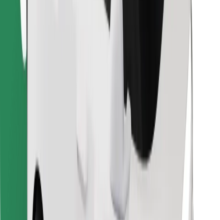
Encontra o teu prato favorito!
Instalar app da Bolt Food