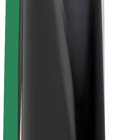
Bicicletas
Bolt Plus
Ganhe com a Bolt
Motoristas
Ganhos de motorista
Estafetas
Ganhos de estafeta
Comerciantes Bolt Food
Frotas
Franchises
Empresa
Carreiras