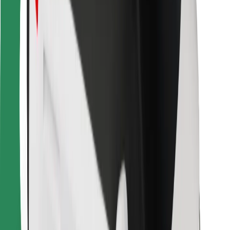
Para estafetas
Bolt Food
Para gestores de frota
Para restaurantes
Bolt for Business
Outros
Fornecedores
Termos & Condições
Cookies
Segurança
Uma viagem em poucos minutos!
Instalar app da Bolt