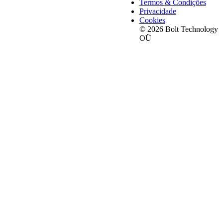
Termos & Condições
Privacidade
Cookies
© 2026 Bolt Technology
OÜ