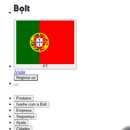
PT
Ajuda
Registar-se
Produtos
Ganhe com a Bolt
Empresa
Segurança
Ajuda
Cidades