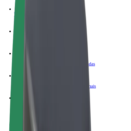
Torne-se motorista
Ganhe dinheiro quando quiser
Registe a sua frota de estafetas
Ganhe dinheiro a entregar refeições
Adicione um restaurante ou loja
Chegue a mais clientes e aumente as vendas
Registe-se como gestor de frota
Adicione a sua frota à Bolt para ganhar mais
Bolt for Business
Produtos da Bolt ajustados à sua empresa