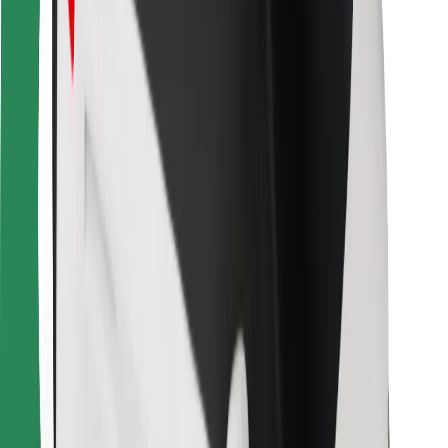
Bolt Food
Para gestores de frota
Para restaurantes
Bolt for Business
Outros
Fornecedores
Termos & Condições
Cookies
Segurança
Uma viagem em poucos minutos!
Instalar app da Bolt
Encontra o teu prato favorito!