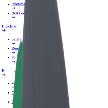
Produtos
Bolt Food para empresas
Bicicletas
Safety Lab
Reportar problema
Perguntas Frequentes
Bolt Plus
Vantagens
Como subscrever
FAQ