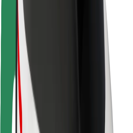
Segurança dos motoristas
Segurança das trotinetes
Safety Lab
Cidades
Localizações
Soluções para as cidades
Aeroportos
Estações de carregamento da Bolt
Ajuda
Para passageiros
Para motoristas
Para estafetas