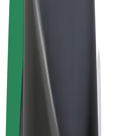
Termos & Condições
Privacidade
Cookies
© 2026 Bolt Technology OÜ
Produtos
Viagens
Trotinetes
Bolt Market
Bolt Food
Bolt Drive
Bolt for Business
Bicicletas