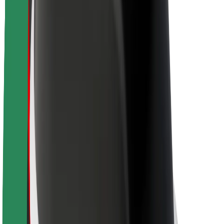
Sustentabilidade na Bolt
Projeto Zero
Blog
Sala de imprensa
Diretrizes da marca
Missão
Relações com investidores
Liderança
Marca
Imprensa
Fundo Urbano
Segurança
Segurança dos passageiros