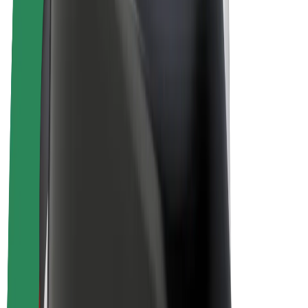
Bolt Plus
Ganhe com a Bolt
Motoristas
Ganhos de motorista
Estafetas
Ganhos de estafeta
Comerciantes Bolt Food
Frotas
Franchises
Empresa
Carreiras
Sobre a Bolt