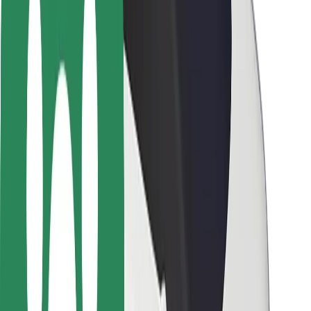
Segurança dos motoristas
Segurança das trotinetes
Safety Lab
Cidades
Localizações
Soluções para as cidades
Aeroportos
Estações de carregamento da Bolt
Ajuda
Para passageiros
Para motoristas
Para estafetas