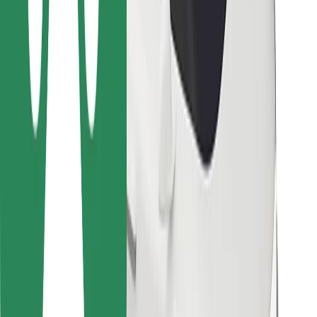
Bolt Food
Para gestores de frota
Para restaurantes
Bolt for Business
Outros
Fornecedores
Termos & Condições
Cookies
Segurança
Uma viagem em poucos minutos!
Instalar app da Bolt
Encontra o teu prato favorito!