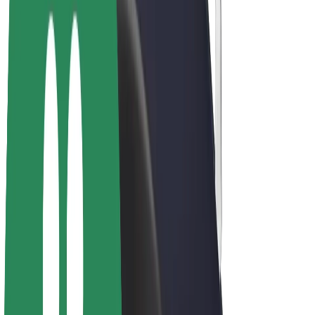
Bolt Plus
Ganhe com a Bolt
Motoristas
Ganhos de motorista
Estafetas
Ganhos de estafeta
Comerciantes Bolt Food
Frotas
Franchises
Empresa
Carreiras
Sobre a Bolt