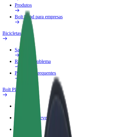
Produtos
Bolt Food para empresas
Bicicletas
Safety Lab
Reportar problema
Perguntas Frequentes
Bolt Plus
Vantagens
Como subscrever
FAQ