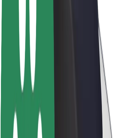
Sustentabilidade na Bolt
Projeto Zero
Blog
Sala de imprensa
Diretrizes da marca
Missão
Relações com investidores
Liderança
Marca
Imprensa
Fundo Urbano
Segurança
Segurança dos passageiros