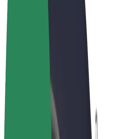
Termos & Condições
Privacidade
Cookies
© 2026 Bolt Technology OÜ
Produtos
Viagens
Trotinetes
Bolt Market
Bolt Food
Bolt Drive
Bolt for Business
Bicicletas