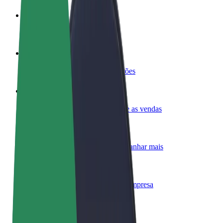
Torne-se motorista
Ganhe dinheiro quando quiser
Registe a sua frota de estafetas
Ganhe dinheiro a entregar refeições
Adicione um restaurante ou loja
Chegue a mais clientes e aumente as vendas
Registe-se como gestor de frota
Adicione a sua frota à Bolt para ganhar mais
Bolt for Business
Produtos da Bolt ajustados à sua empresa