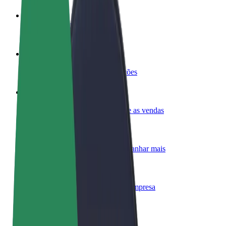
Torne-se motorista
Ganhe dinheiro quando quiser
Registe a sua frota de estafetas
Ganhe dinheiro a entregar refeições
Adicione um restaurante ou loja
Chegue a mais clientes e aumente as vendas
Registe-se como gestor de frota
Adicione a sua frota à Bolt para ganhar mais
Bolt for Business
Produtos da Bolt ajustados à sua empresa