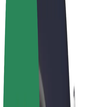
Termos & Condições
Privacidade
Cookies
© 2026 Bolt Technology OÜ
Produtos
Viagens
Trotinetes
Bolt Market
Bolt Food
Bolt Drive
Bolt for Business
Bicicletas