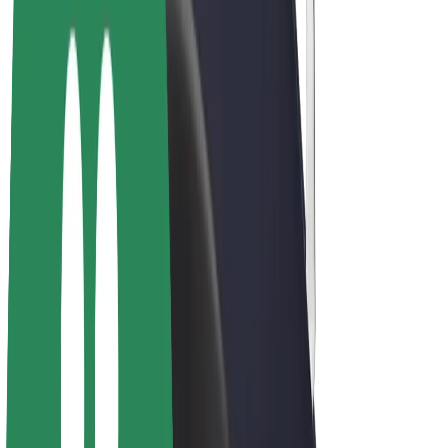
Bolt Plus
Ganhe com a Bolt
Motoristas
Ganhos de motorista
Estafetas
Ganhos de estafeta
Comerciantes Bolt Food
Frotas
Franchises
Empresa
Carreiras
Sobre a Bolt