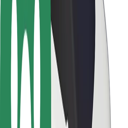
Segurança dos motoristas
Segurança das trotinetes
Safety Lab
Cidades
Localizações
Soluções para as cidades
Aeroportos
Estações de carregamento da Bolt
Ajuda
Para passageiros
Para motoristas
Para estafetas