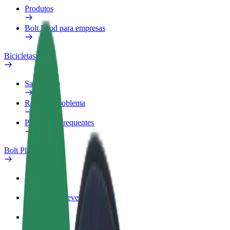
Produtos
Bolt Food para empresas
Bicicletas
Safety Lab
Reportar problema
Perguntas Frequentes
Bolt Plus
Vantagens
Como subscrever
FAQ