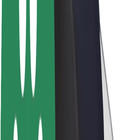
Sustentabilidade na Bolt
Projeto Zero
Blog
Sala de imprensa
Diretrizes da marca
Missão
Relações com investidores
Liderança
Marca
Imprensa
Fundo Urbano
Segurança
Segurança dos passageiros