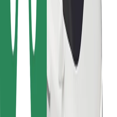
Bolt Food
Para gestores de frota
Para restaurantes
Bolt for Business
Outros
Fornecedores
Termos & Condições
Cookies
Segurança
Uma viagem em poucos minutos!
Instalar app da Bolt
Encontra o teu prato favorito!