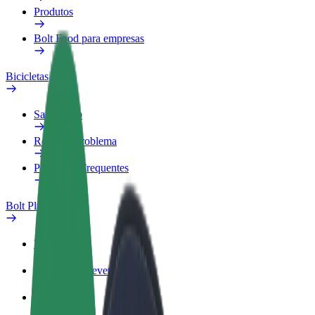
Produtos
Bolt Food para empresas
Bicicletas
Safety Lab
Reportar problema
Perguntas Frequentes
Bolt Plus
Vantagens
Como subscrever
FAQ