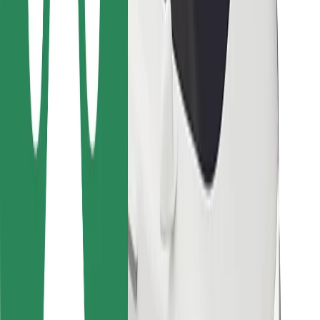
Bolt Food
Para gestores de frota
Para restaurantes
Bolt for Business
Outros
Fornecedores
Termos & Condições
Cookies
Segurança
Uma viagem em poucos minutos!
Instalar app da Bolt
Encontra o teu prato favorito!