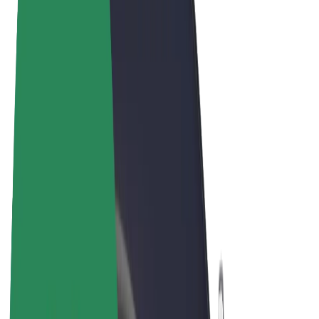
Termos & Condições
Privacidade
Cookies
© 2026 Bolt Technology OÜ
Produtos
Viagens
Trotinetes
Bolt Market
Bolt Food
Bolt Drive
Bolt for Business
Bicicletas