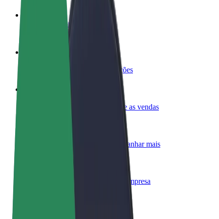
Torne-se motorista
Ganhe dinheiro quando quiser
Registe a sua frota de estafetas
Ganhe dinheiro a entregar refeições
Adicione um restaurante ou loja
Chegue a mais clientes e aumente as vendas
Registe-se como gestor de frota
Adicione a sua frota à Bolt para ganhar mais
Bolt for Business
Produtos da Bolt ajustados à sua empresa