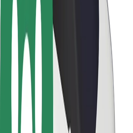
Segurança dos motoristas
Segurança das trotinetes
Safety Lab
Cidades
Localizações
Soluções para as cidades
Aeroportos
Estações de carregamento da Bolt
Ajuda
Para passageiros
Para motoristas
Para estafetas