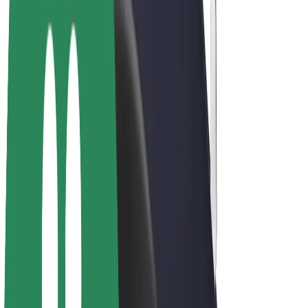
Bolt Plus
Ganhe com a Bolt
Motoristas
Ganhos de motorista
Estafetas
Ganhos de estafeta
Comerciantes Bolt Food
Frotas
Franchises
Empresa
Carreiras
Sobre a Bolt