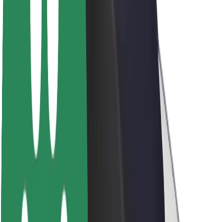
Sustentabilidade na Bolt
Projeto Zero
Blog
Sala de imprensa
Diretrizes da marca
Missão
Relações com investidores
Liderança
Marca
Imprensa
Fundo Urbano
Segurança
Segurança dos passageiros