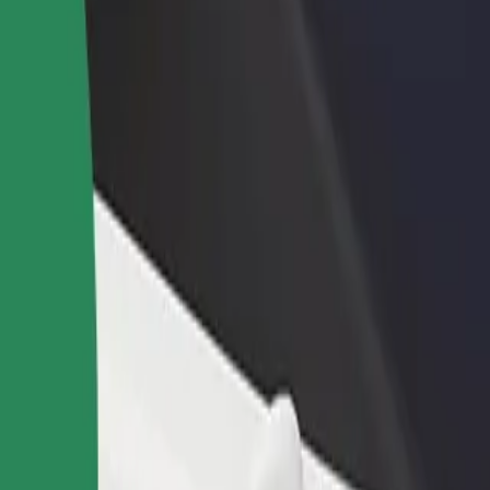
one um restaurante ou loja
Registe-se como gestor de frota
e a mais clientes e aumente as
Adicione a sua frota à Bolt para ganh
as
mais
anufaktura Łódź
l Poland (LCJ)—Manufaktura Łódź? Explora os nossos serviços e descob
Instalar app