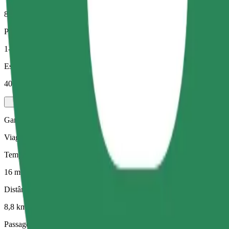
8,8 km
Passageiros
1-4
Estimativa de preço
40,50 PLN
Gama Elétrica
Viagens eficientes em veículos híbridos e elétricos
Tempo de viagem previsto
16 min
Distância prevista
8,8 km
Passageiros