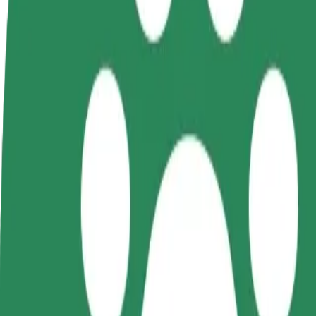
Torne-se motorista
Registe a sua frota de estafetas
Adici
Ganhe dinheiro quando
Ganhe dinheiro a entregar
Chegu
quiser
refeições
vend
Como ir de Lodz Airport Central Poland (LCJ) a M
À procura da melhor forma de fazer o percurso Lodz Airport Centra
De
Lodz Airport Central Poland (LCJ)
Para
Manufaktura Łódź
Conveniência e conforto a poucos cliques de distância!
Bolt
Viagens confiáveis em carros médios do dia a dia.
Tempo de viagem previsto