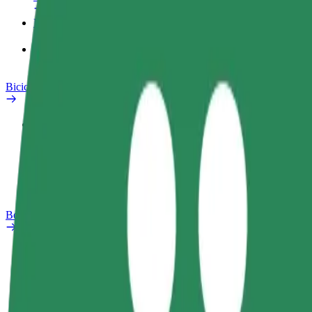
Produtos
Bolt Food para empresas
Bicicletas
Safety Lab
Reportar problema
Perguntas Frequentes
Bolt Plus
Vantagens
Como subscrever
FAQ