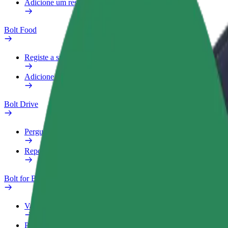
Adicione um restaurante ou loja
Bolt Food
Registe a sua frota
Adicione um restaurante ou loja
Bolt Drive
Perguntas Frequentes
Reportar um veículo
Bolt for Business
Vantagens
Perfil Fiscal