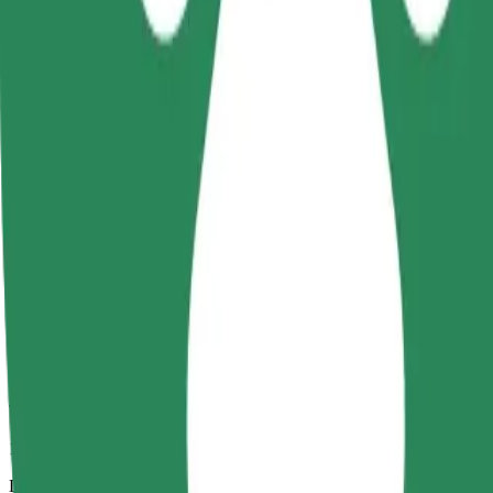
16 min
Distância prevista
8,8 km
Passageiros
1-4
Estimativa de preço
29,20 PLN
Comfort
Carros maiores com mais arrumação e espaço para pernas
Tempo de viagem previsto
16 min
Distância prevista