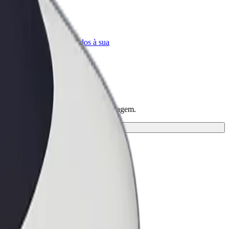
Bolt for Business
ar
Produtos da Bolt ajustados à sua
empresa
re a solução mais adequada à tua viagem.