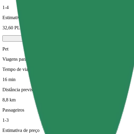
1-4
Estimativa de preço
32,60 PLN
Pet
Viagens para ti e para o teu animal de estimação. Os cães têm de usa
Tempo de viagem previsto
16 min
Distância prevista
8,8 km
Passageiros
1-3
Estimativa de preço