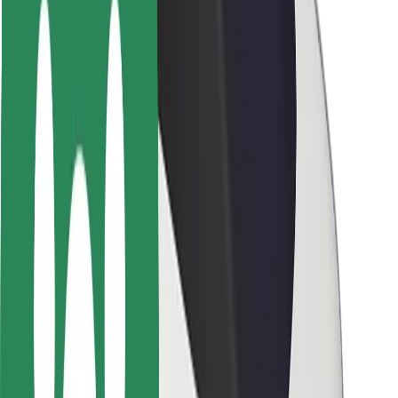
Segurança dos passageiros
Segurança dos motoristas
Segurança das trotinetes
Safety Lab
Cidades
Localizações
Soluções para as cidades
Aeroportos
Estações de carregamento da Bolt
Ajuda
Para passageiros
Para motoristas