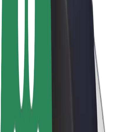
Sobre a Bolt
Sustentabilidade na Bolt
Projeto Zero
Blog
Sala de imprensa
Diretrizes da marca
Missão
Relações com investidores
Liderança
Marca
Imprensa
Fundo Urbano
Segurança