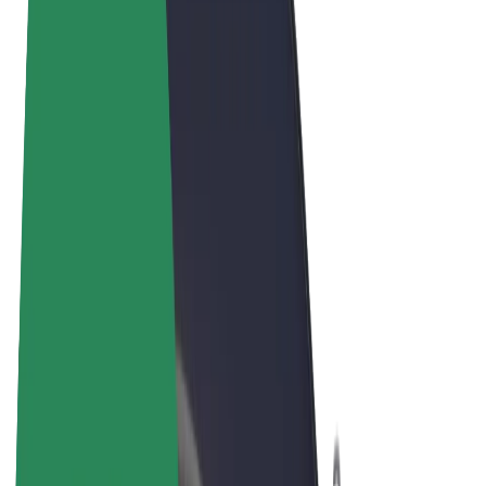
Termos & Condições
Privacidade
Cookies
© 2026 Bolt Technology OÜ
Produtos
Viagens
Trotinetes
Bolt Market
Bolt Food
Bolt Drive
Bolt for Business