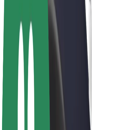
Bicicletas
Bolt Plus
Ganhe com a Bolt
Motoristas
Ganhos de motorista
Estafetas
Ganhos de estafeta
Comerciantes Bolt Food
Frotas
Franchises
Empresa
Carreiras