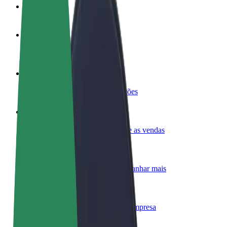
FAQ
Torne-se motorista
Ganhe dinheiro quando quiser
Registe a sua frota de estafetas
Ganhe dinheiro a entregar refeições
Adicione um restaurante ou loja
Chegue a mais clientes e aumente as vendas
Registe-se como gestor de frota
Adicione a sua frota à Bolt para ganhar mais
Bolt for Business
Produtos da Bolt ajustados à sua empresa