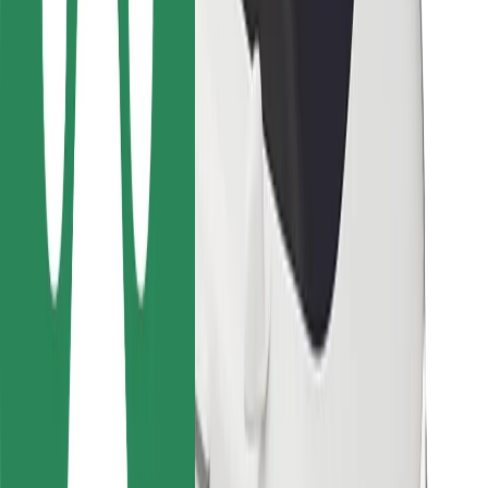
Para estafetas
Bolt Food
Para gestores de frota
Para restaurantes
Bolt for Business
Outros
Fornecedores
Termos & Condições
Cookies
Segurança
Uma viagem em poucos minutos!
Instalar app da Bolt