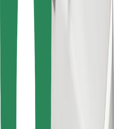
Encontra o teu prato favorito!
Instalar app da Bolt Food