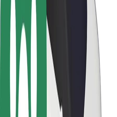
Segurança dos motoristas
Segurança das trotinetes
Safety Lab
Cidades
Localizações
Soluções para as cidades
Aeroportos
Estações de carregamento da Bolt
Ajuda
Para passageiros
Para motoristas
Para estafetas