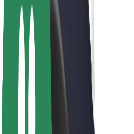
Bolt Plus
Ganhe com a Bolt
Motoristas
Ganhos de motorista
Estafetas
Ganhos de estafeta
Comerciantes Bolt Food
Frotas
Franchises
Empresa
Carreiras
Sobre a Bolt