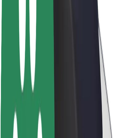
Sustentabilidade na Bolt
Projeto Zero
Blog
Sala de imprensa
Diretrizes da marca
Missão
Relações com investidores
Liderança
Marca
Imprensa
Fundo Urbano
Segurança
Segurança dos passageiros