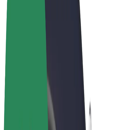
Termos & Condições
Privacidade
Cookies
© 2026 Bolt Technology OÜ
Produtos
Viagens
Trotinetes
Bolt Market
Bolt Food
Bolt Drive
Bolt for Business
Bicicletas