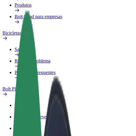
Produtos
Bolt Food para empresas
Bicicletas
Safety Lab
Reportar problema
Perguntas Frequentes
Bolt Plus
Vantagens
Como subscrever
FAQ