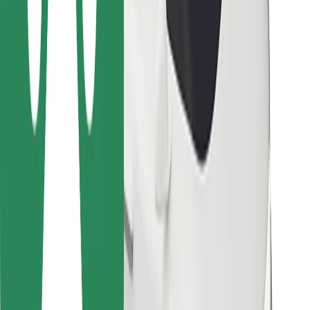
Bolt Food
Para gestores de frota
Para restaurantes
Bolt for Business
Outros
Fornecedores
Termos & Condições
Cookies
Segurança
Uma viagem em poucos minutos!
Instalar app da Bolt
Encontra o teu prato favorito!