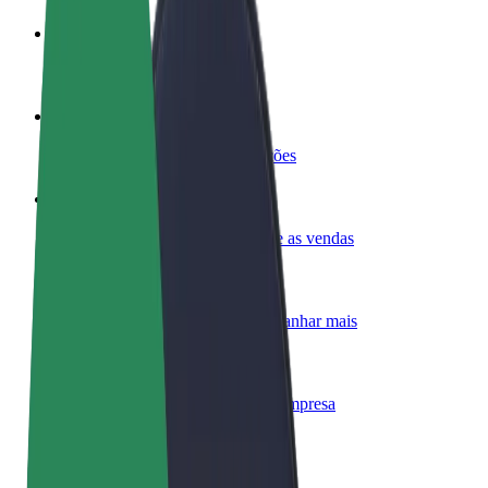
Torne-se motorista
Ganhe dinheiro quando quiser
Registe a sua frota de estafetas
Ganhe dinheiro a entregar refeições
Adicione um restaurante ou loja
Chegue a mais clientes e aumente as vendas
Registe-se como gestor de frota
Adicione a sua frota à Bolt para ganhar mais
Bolt for Business
Produtos da Bolt ajustados à sua empresa