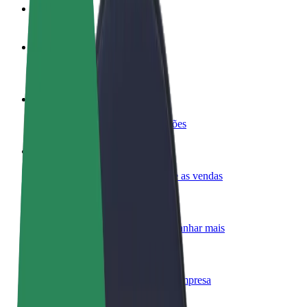
FAQ
Torne-se motorista
Ganhe dinheiro quando quiser
Registe a sua frota de estafetas
Ganhe dinheiro a entregar refeições
Adicione um restaurante ou loja
Chegue a mais clientes e aumente as vendas
Registe-se como gestor de frota
Adicione a sua frota à Bolt para ganhar mais
Bolt for Business
Produtos da Bolt ajustados à sua empresa