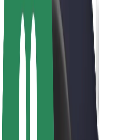
Bicicletas
Bolt Plus
Ganhe com a Bolt
Motoristas
Ganhos de motorista
Estafetas
Ganhos de estafeta
Comerciantes Bolt Food
Frotas
Franchises
Empresa
Carreiras