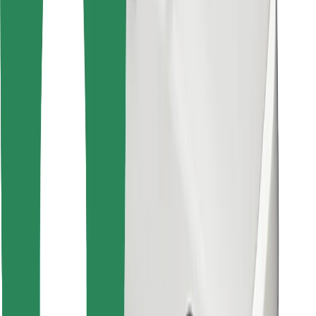
Encontra o teu prato favorito!
Instalar app da Bolt Food