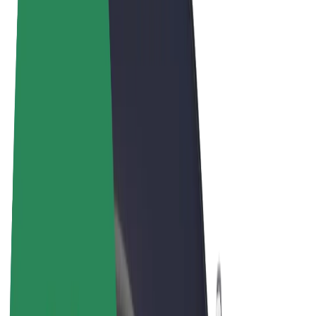
Termos & Condições
Privacidade
Cookies
© 2026 Bolt Technology OÜ
Produtos
Viagens
Trotinetes
Bolt Market
Bolt Food
Bolt Drive
Bolt for Business