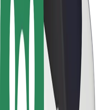
Segurança dos passageiros
Segurança dos motoristas
Segurança das trotinetes
Safety Lab
Cidades
Localizações
Soluções para as cidades
Aeroportos
Estações de carregamento da Bolt
Ajuda
Para passageiros
Para motoristas