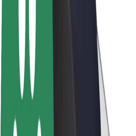
Sobre a Bolt
Sustentabilidade na Bolt
Projeto Zero
Blog
Sala de imprensa
Diretrizes da marca
Missão
Relações com investidores
Liderança
Marca
Imprensa
Fundo Urbano
Segurança