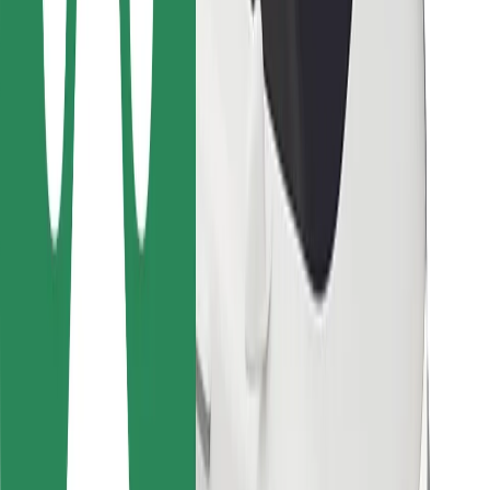
Para estafetas
Bolt Food
Para gestores de frota
Para restaurantes
Bolt for Business
Outros
Fornecedores
Termos & Condições
Cookies
Segurança
Uma viagem em poucos minutos!
Instalar app da Bolt