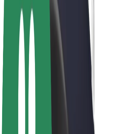
Bolt Plus
Ganhe com a Bolt
Motoristas
Ganhos de motorista
Estafetas
Ganhos de estafeta
Comerciantes Bolt Food
Frotas
Franchises
Empresa
Carreiras
Sobre a Bolt