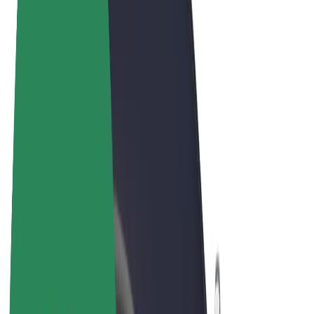
Termos & Condições
Privacidade
Cookies
© 2026 Bolt Technology OÜ
Produtos
Viagens
Trotinetes
Bolt Market
Bolt Food
Bolt Drive
Bolt for Business
Bicicletas