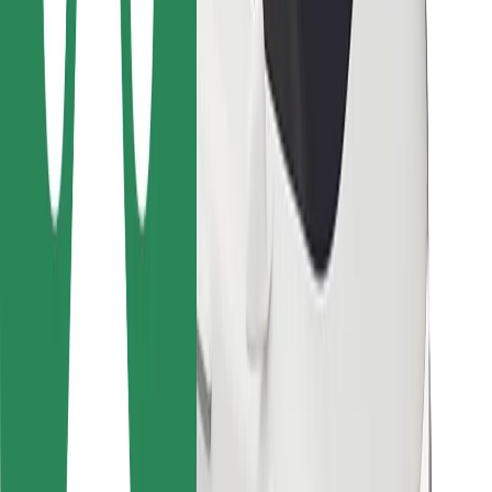
Bolt Food
Para gestores de frota
Para restaurantes
Bolt for Business
Outros
Fornecedores
Termos & Condições
Cookies
Segurança
Uma viagem em poucos minutos!
Instalar app da Bolt
Encontra o teu prato favorito!