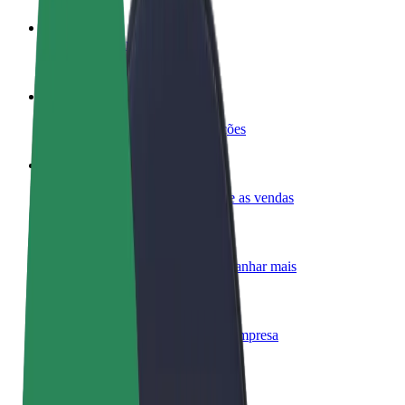
Torne-se motorista
Ganhe dinheiro quando quiser
Registe a sua frota de estafetas
Ganhe dinheiro a entregar refeições
Adicione um restaurante ou loja
Chegue a mais clientes e aumente as vendas
Registe-se como gestor de frota
Adicione a sua frota à Bolt para ganhar mais
Bolt for Business
Produtos da Bolt ajustados à sua empresa