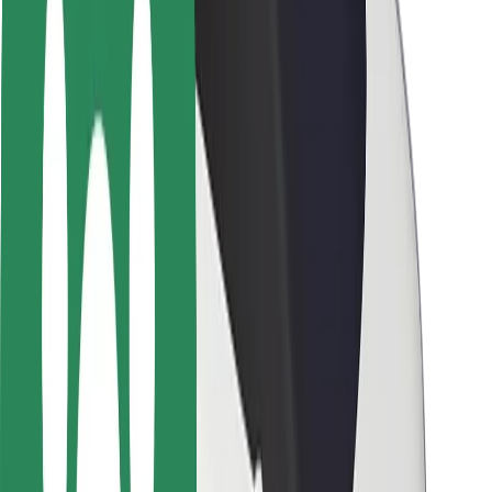
Segurança dos motoristas
Segurança das trotinetes
Safety Lab
Cidades
Localizações
Soluções para as cidades
Aeroportos
Estações de carregamento da Bolt
Ajuda
Para passageiros
Para motoristas
Para estafetas