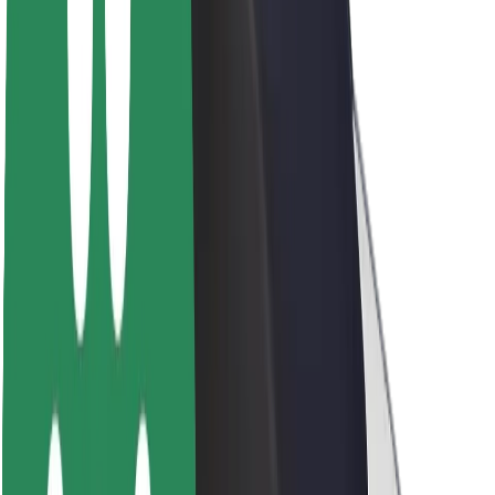
Sustentabilidade na Bolt
Projeto Zero
Blog
Sala de imprensa
Diretrizes da marca
Missão
Relações com investidores
Liderança
Marca
Imprensa
Fundo Urbano
Segurança
Segurança dos passageiros