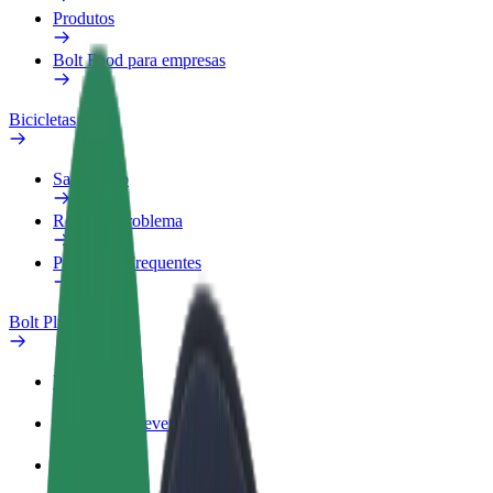
Produtos
Bolt Food para empresas
Bicicletas
Safety Lab
Reportar problema
Perguntas Frequentes
Bolt Plus
Vantagens
Como subscrever
FAQ