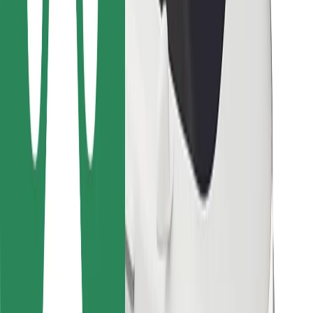
Para estafetas
Bolt Food
Para gestores de frota
Para restaurantes
Bolt for Business
Outros
Fornecedores
Termos & Condições
Cookies
Segurança
Uma viagem em poucos minutos!
Instalar app da Bolt