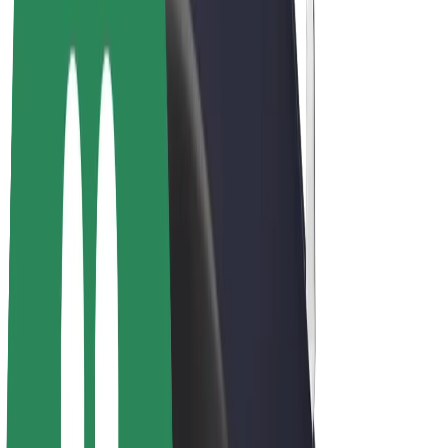
Bicicletas
Bolt Plus
Ganhe com a Bolt
Motoristas
Ganhos de motorista
Estafetas
Ganhos de estafeta
Comerciantes Bolt Food
Frotas
Franchises
Empresa
Carreiras