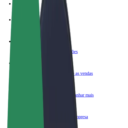
FAQ
Torne-se motorista
Ganhe dinheiro quando quiser
Registe a sua frota de estafetas
Ganhe dinheiro a entregar refeições
Adicione um restaurante ou loja
Chegue a mais clientes e aumente as vendas
Registe-se como gestor de frota
Adicione a sua frota à Bolt para ganhar mais
Bolt for Business
Produtos da Bolt ajustados à sua empresa