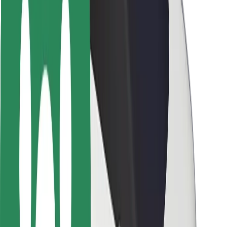
Segurança dos passageiros
Segurança dos motoristas
Segurança das trotinetes
Safety Lab
Cidades
Localizações
Soluções para as cidades
Aeroportos
Estações de carregamento da Bolt
Ajuda
Para passageiros
Para motoristas