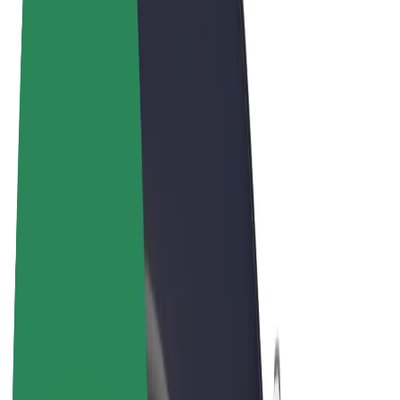
Termos & Condições
Privacidade
Cookies
© 2026 Bolt Technology OÜ
Produtos
Viagens
Trotinetes
Bolt Market
Bolt Food
Bolt Drive
Bolt for Business