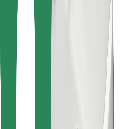
Encontra o teu prato favorito!
Instalar app da Bolt Food