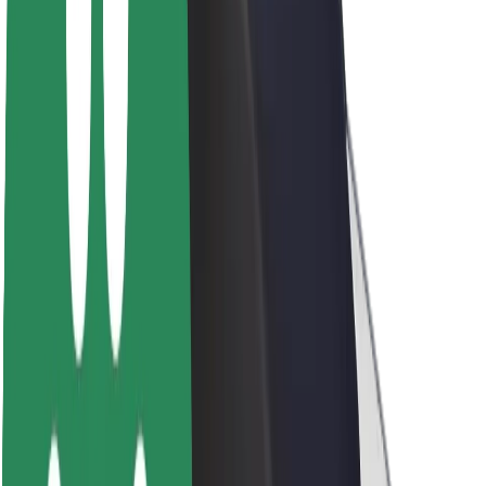
Sobre a Bolt
Sustentabilidade na Bolt
Projeto Zero
Blog
Sala de imprensa
Diretrizes da marca
Missão
Relações com investidores
Liderança
Marca
Imprensa
Fundo Urbano
Segurança