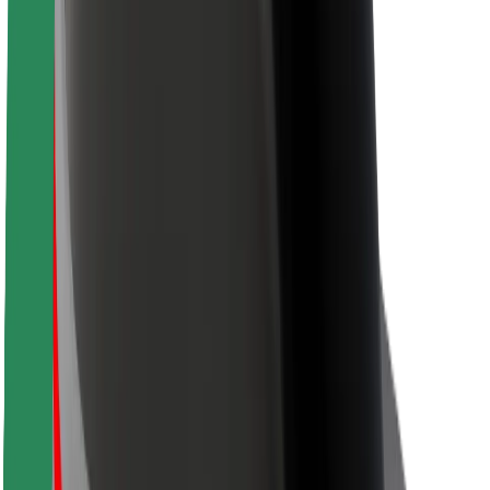
Segurança dos passageiros
Segurança dos motoristas
Segurança das trotinetes
Safety Lab
Cidades
Localizações
Soluções para as cidades
Aeroportos
Estações de carregamento da Bolt
Ajuda
Para passageiros
Para motoristas