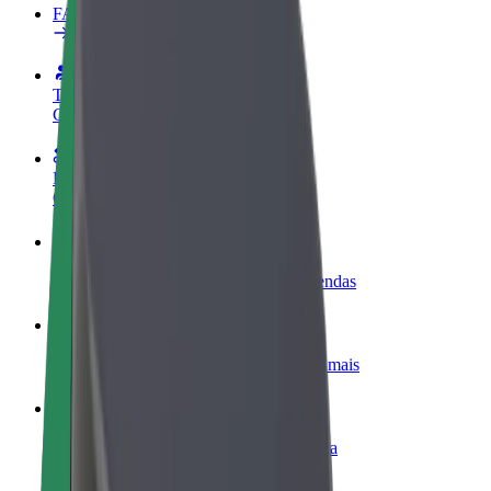
FAQ
Torne-se motorista
Ganhe dinheiro quando quiser
Registe a sua frota de estafetas
Ganhe dinheiro a entregar refeições
Adicione um restaurante ou loja
Chegue a mais clientes e aumente as vendas
Registe-se como gestor de frota
Adicione a sua frota à Bolt para ganhar mais
Bolt for Business
Produtos da Bolt ajustados à sua empresa