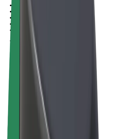
Termos & Condições
Privacidade
Cookies
© 2026 Bolt Technology OÜ
Produtos
Viagens
Trotinetes
Bolt Market
Bolt Food
Bolt Drive
Bolt for Business