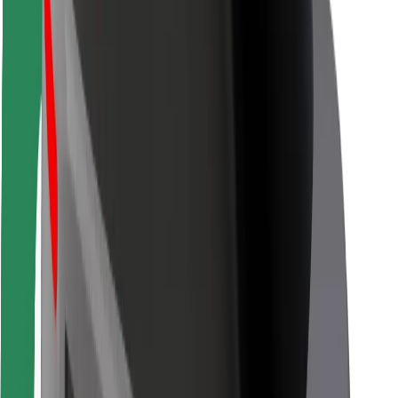
Para estafetas
Bolt Food
Para gestores de frota
Para restaurantes
Bolt for Business
Outros
Fornecedores
Termos & Condições
Cookies
Segurança
Uma viagem em poucos minutos!
Instalar app da Bolt