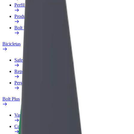
Perfil Fiscal
Produtos
Bolt Food para empresas
Bicicletas
Safety Lab
Reportar problema
Perguntas Frequentes
Bolt Plus
Vantagens
Como subscrever