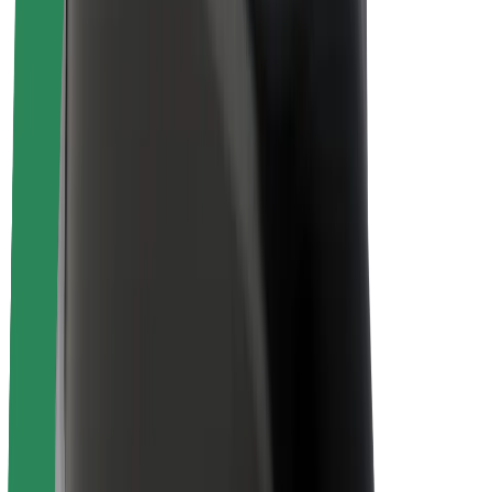
Sobre a Bolt
Sustentabilidade na Bolt
Projeto Zero
Blog
Sala de imprensa
Diretrizes da marca
Missão
Relações com investidores
Liderança
Marca
Imprensa
Fundo Urbano
Segurança