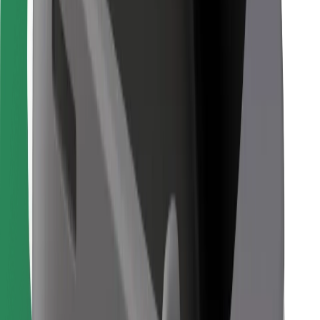
Encontra o teu prato favorito!
Instalar app da Bolt Food