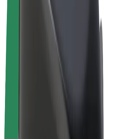
Bicicletas
Bolt Plus
Ganhe com a Bolt
Motoristas
Ganhos de motorista
Estafetas
Ganhos de estafeta
Comerciantes Bolt Food
Frotas
Franchises
Empresa
Carreiras