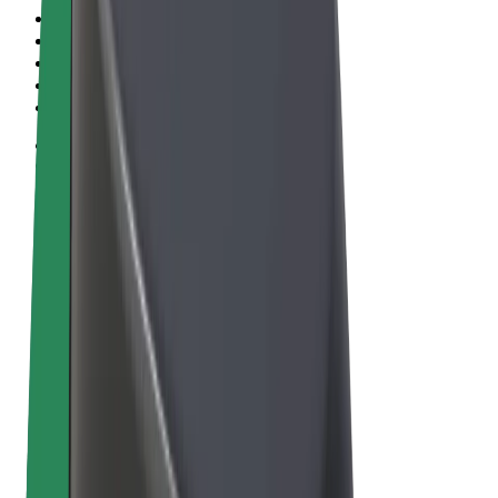
Termos & Condições
Privacidade
Cookies
© 2026 Bolt Technology OÜ
Produtos
Viagens
Trotinetes
Bolt Market
Bolt Food
Bolt Drive
Bolt for Business