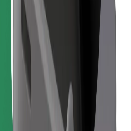
Encontra o teu prato favorito!
Instalar app da Bolt Food