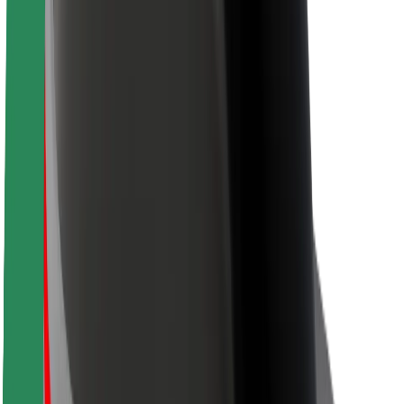
Segurança dos passageiros
Segurança dos motoristas
Segurança das trotinetes
Safety Lab
Cidades
Localizações
Soluções para as cidades
Aeroportos
Estações de carregamento da Bolt
Ajuda
Para passageiros
Para motoristas