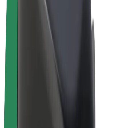
Bicicletas
Bolt Plus
Ganhe com a Bolt
Motoristas
Ganhos de motorista
Estafetas
Ganhos de estafeta
Comerciantes Bolt Food
Frotas
Franchises
Empresa
Carreiras