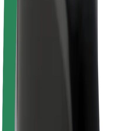
Sobre a Bolt
Sustentabilidade na Bolt
Projeto Zero
Blog
Sala de imprensa
Diretrizes da marca
Missão
Relações com investidores
Liderança
Marca
Imprensa
Fundo Urbano
Segurança