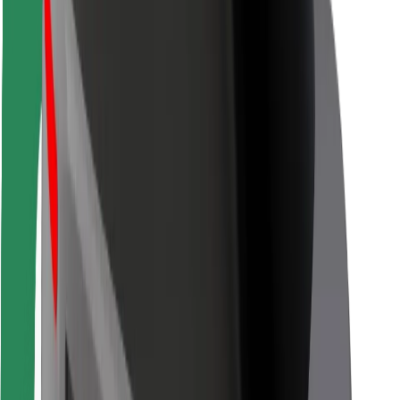
Para estafetas
Bolt Food
Para gestores de frota
Para restaurantes
Bolt for Business
Outros
Fornecedores
Termos & Condições
Cookies
Segurança
Uma viagem em poucos minutos!
Instalar app da Bolt