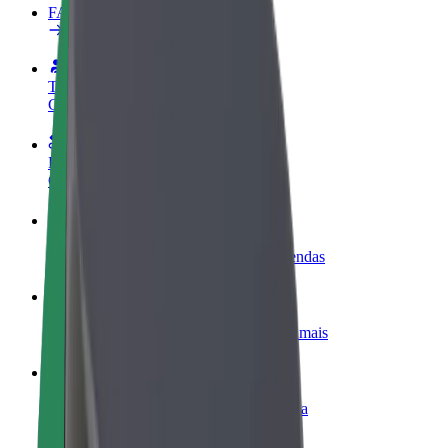
FAQ
Torne-se motorista
Ganhe dinheiro quando quiser
Registe a sua frota de estafetas
Ganhe dinheiro a entregar refeições
Adicione um restaurante ou loja
Chegue a mais clientes e aumente as vendas
Registe-se como gestor de frota
Adicione a sua frota à Bolt para ganhar mais
Bolt for Business
Produtos da Bolt ajustados à sua empresa