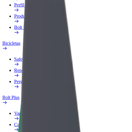
Perfil Fiscal
Produtos
Bolt Food para empresas
Bicicletas
Safety Lab
Reportar problema
Perguntas Frequentes
Bolt Plus
Vantagens
Como subscrever